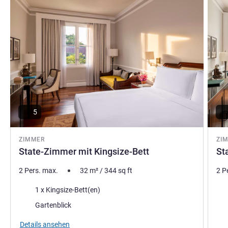
5
ZIMMER
ZI
State-Zimmer mit Kingsize-Bett
St
2 Pers. max.
32
m²
/
344
sq ft
2 P
Bettwäsche
Bet
1 x Kingsize-Bett(en)
Aussicht:
Aus
Gartenblick
Vort
Details ansehen