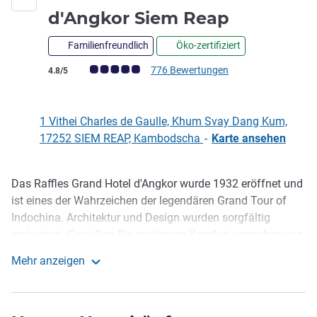
5 Sterne
d'Angkor Siem Reap
Familienfreundlich
Öko-zertifiziert
Note Kundenmeinungen (Bewertung ALL)
776 Bewertungen
4.8/5
1 Vithei Charles de Gaulle, Khum Svay Dang Kum,
17252 SIEM REAP, Kambodscha
-
Karte ansehen
Das Raffles Grand Hotel d'Angkor wurde 1932 eröffnet und
Beschreibung
ist eines der Wahrzeichen der legendären Grand Tour of
Indochina. Architektur und Design wurden sorgfältig
restauriert. Genießen Sie modernen Komfort, umgeben von
der reichen kambodschanischen Geschichte und
Mehr anzeigen
originellen Kostbarkeiten wie dem originalen,
Raffles Grand Hotel d'Angkor Siem Reap
funktionstüchtigen Käfig-Aufzug in der Lobby.
Genießen Sie bei Ihrem Aufenthalt die langsamere Gangart,