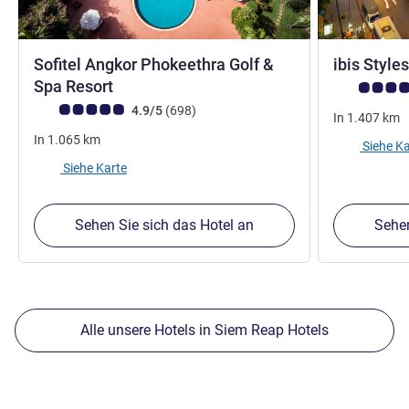
Sofitel Angkor Phokeethra Golf &
ibis Styl
5 Sterne
Spa Resort
Note Kunden
Note Kundenmeinungen (Bewertung ALL)
Bewertungen
4.9/5
(698
)
In
1.407
km
In
1.065
km
Siehe Ka
Siehe Karte
Sehen Sie sich das Hotel an
Sehen
Alle unsere Hotels in Siem Reap Hotels