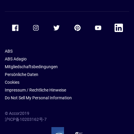
Accor Facebook
Accor Instagram
Accor Twitter
Accor Pinterest
Accor Youtube
Accor Li
ABS
ABS Adagio
Mitgliedschaftsbedingungen
Persönliche Daten
Cookies
Impressum / Rechtliche Hinweise
Do Not Sell My Personal Information
© Accor2019
沪ICP备10203162号-7
SSL Secure – globalSign