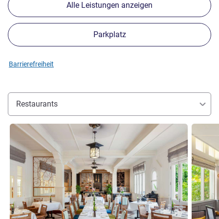
Alle Leistungen anzeigen
Parkplatz
Barrierefreiheit
Restaurants
Details ansehen
Details 