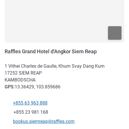
Raffles Grand Hotel d'Angkor Siem Reap
1 Vithei Charles de Gaulle, Khum Svay Dang Kum
17252
SIEM REAP
KAMBODSCHA
GPS
:
13.36429, 103.859686
+855 63 963 888
Tel
Fax
+855 23 981 168
Kontakt-E-Mail
bookus.siemreap@raffles.com