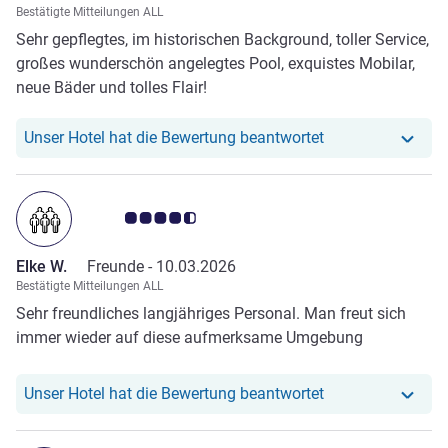
Besonderes. Es gelingt hier mit intelligenter, großzügiger
Bestätigte Mitteilungen ALL
Führung seitens des managements und großer Hingabe
Sehr gepflegtes, im historischen Background, toller Service,
des Personals dem Gast ein unvergessliches Erlebnis in
großes wunderschön angelegtes Pool, exquistes Mobilar,
Kambodscha und Südostasien zu bieten. Man spürt die
neue Bäder und tolles Flair!
sehr gute Harmonie zwischen der Geschäftsführung und
dem Team. Wir bedanken uns herzlich für unsere
Unser Hotel hat r
Unser Hotel hat die Bewertung beantwortet
unvergessliche Zeit in diesem Hotel. Auf unserer nächsten
Reise nach Kambodscha werden wir auf jeden Fall wieder
in diesem Hotel wohnen.
Note Kundenmeinungen 4.5/5
Elke W.
Freunde -
10.03.2026
Bestätigte Mitteilungen ALL
Sehr freundliches langjähriges Personal. Man freut sich
immer wieder auf diese aufmerksame Umgebung
Unser Hotel hat r
Unser Hotel hat die Bewertung beantwortet