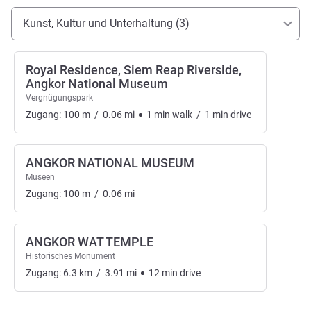
Erreichbarkeit und Anbindung
Kunst, Kultur und Unterhaltung (3)
Royal Residence, Siem Reap Riverside,
Angkor National Museum
Vergnügungspark
Zugang:
100
m
/
0.06
mi
1
min
walk
/
1
min
drive
ANGKOR NATIONAL MUSEUM
Museen
Zugang:
100
m
/
0.06
mi
ANGKOR WAT TEMPLE
Historisches Monument
Zugang:
6.3
km
/
3.91
mi
12
min
drive