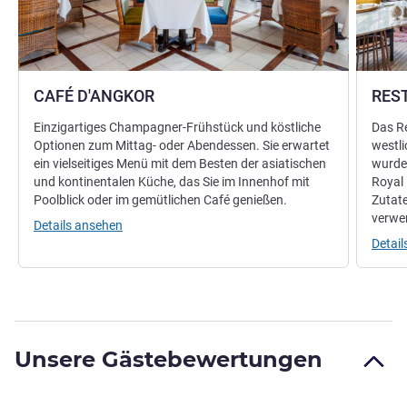
CAFÉ D'ANGKOR
RES
Einzigartiges Champagner-Frühstück und köstliche
Das Re
Optionen zum Mittag- oder Abendessen. Sie erwartet
westli
ein vielseitiges Menü mit dem Besten der asiatischen
wurde
und kontinentalen Küche, das Sie im Innenhof mit
Royal 
Poolblick oder im gemütlichen Café genießen.
Zutat
verwe
Details ansehen
Detai
Unsere Gästebewertungen