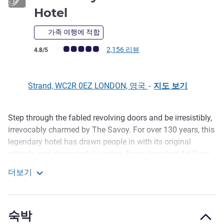
5성
Hotel
가족 여행에 적합
고객 평점 (ALL 평가)
2,156 리뷰
4.8/5
Strand, WC2R 0EZ LONDON, 영국
-
지도 보기
Step through the fabled revolving doors and be irresistibly,
호텔설명
irrevocably charmed by The Savoy. For over 130 years, this
legendary hotel has drawn people in with its original
attitude and characterful service. From decadent Art Deco
designs to elegant Edwardian flourishes, each of the 267
더보기
rooms and suites, many with unrivalled river views, offers a
The Savoy - A Fairmont Hotel
glamorous backdrop for an authentically London stay.
The Savoy is the only luxury hotel on the River Thames,
숙박
perfectly located in the heart of all that London has to