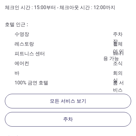
체크인 시간 :
15:00
부터 - 체크아웃 시간 :
12:00
까지
호텔 인근
수영장
주차
장
레스토랑
휠체
어 이
피트니스 센터
Wi-Fi
용 가능
에어컨
조식
바
회의
실
100% 금연 호텔
룸 서
비스
모든 서비스 보기
주차