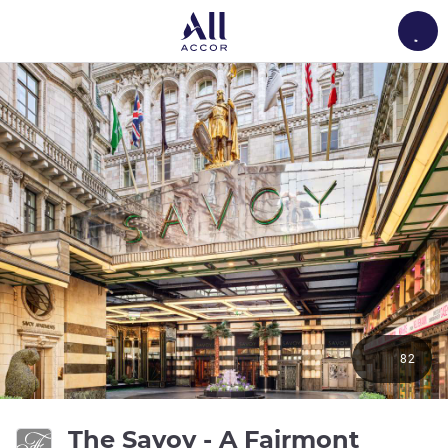
Load
82
The Savoy - A Fairmont