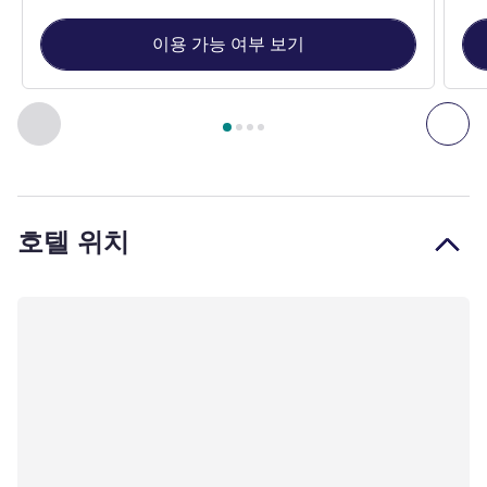
이용 가능 여부 보기
4
/
1
페이지
, 객실 1 : Superior Queen Room , 객실 2 : Deluxe K
이전 - 객실
다음
호텔 위치