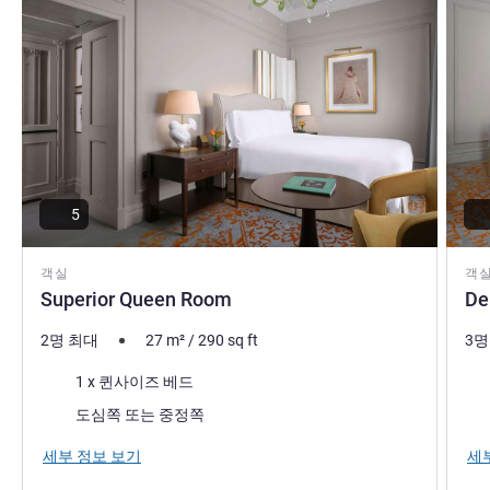
5
객실
객
Superior Queen Room
De
2명 최대
27
m²
/
290
sq ft
3명
침구
침
1 x 퀸사이즈 베드
전망:
전망
도심쪽 또는 중정쪽
세부 정보 보기
세