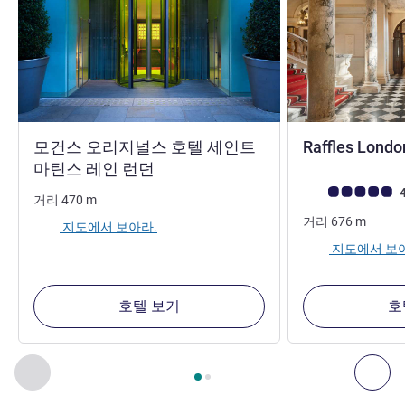
모건스 오리지널스 호텔 세인트
Raffles Lond
5성
마틴스 레인 런던
고객 평점 (ALL 평
4
거리
470
m
거리
676
m
지도에서 보아라.
지도에서 보
호텔 보기
호
2
/
1
페이지
, 주변에 있는 다른 시설 1 :, 주변에 있는 다른 시설 2 
이전 - 주변에 있는 다른 시설
다음