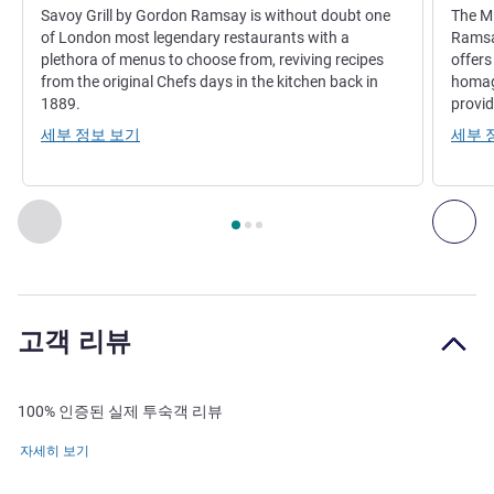
Savoy Grill by Gordon Ramsay is without doubt one
The M
of London most legendary restaurants with a
Ramsay
plethora of menus to choose from, reviving recipes
offers
from the original Chefs days in the kitchen back in
homage
1889.
provid
세부 정보 보기
세부 
3
/
1
페이지
, 레스토랑 1 : Savoy Grill , 레스토랑 2 : Restaurant 
이전 - 레스토랑
다음
고객 리뷰
100% 인증된 실제 투숙객 리뷰
자세히 보기