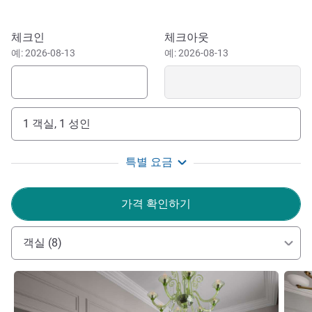
offer. At the forefront of the luxury hotel scene for over 130
years, The Savoy offers guests an experience that
이 호텔 예약하기
체크인
체크아웃
continuously evolves.
예: 2026-08-13
예: 2026-08-13
No other five-star London hotel can rival The Savoy's
superlative central location. On the Northbank of the River
Thames, it is equidistant from the City, the world's financial
1 객실, 1 성인
capital, as well as the luxury thoroughfares of
Knightsbridge and Mayfair.
특별 요금
"Welcome to your home away from home. At the
forefront of the luxury hotel scene for over 130 years, The
가격 확인하기
Savoy offers an experience that continuously evolves to
meet the desires of the modern traveller. We look forward
객실 (8)
to welcoming you soon."
Mr Franck ARNOLD 호텔 관리
세부 정보 보기
세부 