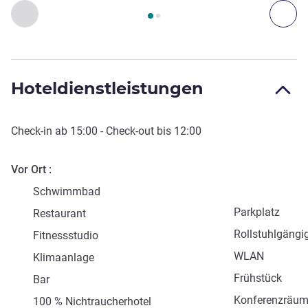
Seite
1
von
2
, Kunst, Kultur und Unterhaltung 1 :, Kunst, Kultu
Zurück - Kunst, Kultur und Unterhaltung
Wei
Hoteldienstleistungen
Check-in
ab
15:00
-
Check-out
bis
12:00
Vor Ort
Schwimmbad
Parkplatz
Restaurant
Rollstuhlgängi
Fitnessstudio
WLAN
Klimaanlage
Frühstück
Bar
Konferenzräu
100 % Nichtraucherhotel