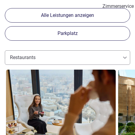
Zimmerservice
Alle Leistungen anzeigen
Parkplatz
Restaurants
Details ansehen
Details 