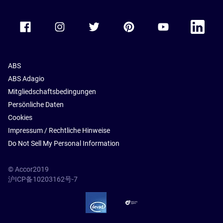
Accor Facebook
Accor Instagram
Accor Twitter
Accor Pinterest
Accor Youtube
Accor Li
ABS
ABS Adagio
Mitgliedschaftsbedingungen
Persönliche Daten
Cookies
Impressum / Rechtliche Hinweise
Do Not Sell My Personal Information
© Accor2019
沪ICP备10203162号-7
SSL Secure – globalSign