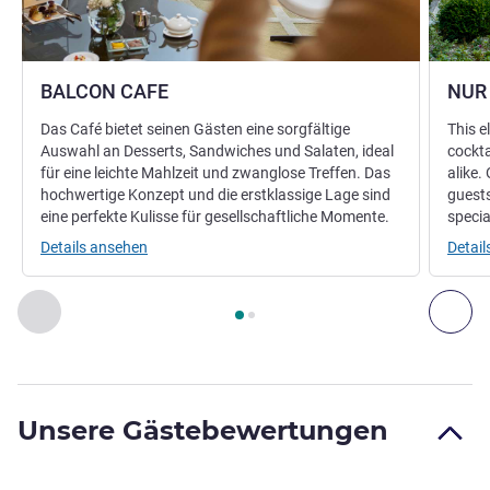
BALCON CAFE
NUR
Das Café bietet seinen Gästen eine sorgfältige
This e
Auswahl an Desserts, Sandwiches und Salaten, ideal
cockta
für eine leichte Mahlzeit und zwanglose Treffen. Das
alike.
hochwertige Konzept und die erstklassige Lage sind
guests
eine perfekte Kulisse für gesellschaftliche Momente.
specia
Details ansehen
Detai
Seite
1
von
2
, Restaurant 1 : BALCON CAFE , Restaurant 2 :
Zurück - Restaurant
Wei
Unsere Gästebewertungen