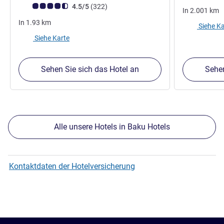
Note Kundenmeinungen (Bewertung ALL)
Bewertungen
4.5/5
(322
)
In
2.001
km
In
1.93
km
Siehe Ka
Siehe Karte
Sehen Sie sich das Hotel an
Sehen
Alle unsere Hotels in Baku Hotels
Kontaktdaten der Hotelversicherung