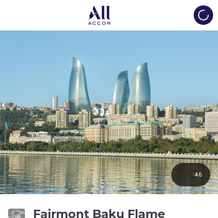
Load
46
Fairmont Baku Flame