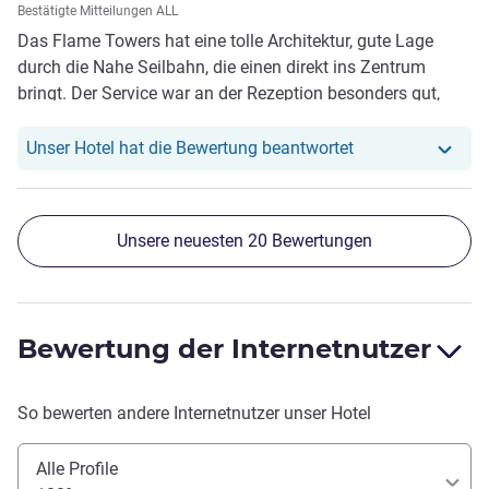
Bestätigte Mitteilungen ALL
wird. Wir würden uns aufgrund unserer Erfahrungen nicht
haben Besteck oder Servietten gefehlt. Insgesamt machte
Das Flame Towers hat eine tolle Architektur, gute Lage
erneut für dieses Hotel entscheiden.
das Personal im Bistro ein wenig geschulten Eindruck. Wie
durch die Nahe Seilbahn, die einen direkt ins Zentrum
sehr würden wir das weiterempfehlen?
bringt. Der Service war an der Rezeption besonders gut,
beim Frühstück fehlte es an Struktur und
Serviceorientierung , obwohl genügend Mitarbeiter
Unser Hotel hat r
Unser Hotel hat die Bewertung beantwortet
vorhanden waren, nur nicht motiviert den Gästen einen
guten Service zu leisten.
Unsere neuesten 20 Bewertungen
Bewertung der Internetnutzer
So bewerten andere Internetnutzer unser Hotel
Alle Profile