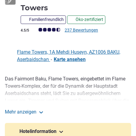
5 Sterne
Towers
Familienfreundlich
Öko-zertifiziert
Note Kundenmeinungen (Bewertung ALL)
237 Bewertungen
4.5/5
Flame Towers, 1A Mehdi Huseyn, AZ1006 BAKU,
Aserbaidschan
-
Karte ansehen
Das Fairmont Baku, Flame Towers, eingebettet im Flame
Beschreibung
Towers-Komplex, der für die Dynamik der Hauptstadt
Aserbaidschans steht, lädt Sie zu außergewöhnlichem
Luxus ein. Zimmer und Suiten mit Panoramablick über die
Stadt oder das blaue Kaspische Meer verbinden modernes
Mehr anzeigen
Design mit zentralasiatischen Akzenten. Lassen Sie im
Fairmont Baku Flame Towers
türkisfarbenen Dachpool und im Spa mit geräumigem
Hamam die Seele baumeln und holen Sie sich neue Kraft.
Hotelinformation