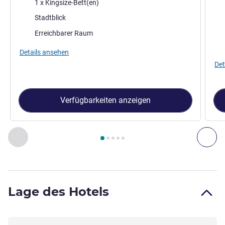
Bettwäsche
1 x Kingsize-Bett(en)
Bet
Aussicht:
Stadtblick
Aus
Erreichbarer Raum
Details ansehen
Det
Verfügbarkeiten anzeigen
Seite
1
von
5
, Zimmer 1 : Deluxe-Zimmer mit Blick über die S
Zurück - Zimmer
Wei
Lage des Hotels