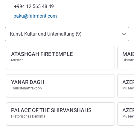
Tel
Fax
+994 12 565 48 49
Kontakt-E-Mail
baku@fairmont.com
Erreichbarkeit und Anbindung
Kunst, Kultur und Unterhaltung (9)
ATASHGAH FIRE TEMPLE
MAI
Museen
Histor
YANAR DAGH
AZE
Touristenattraktion
Musee
PALACE OF THE SHIRVANSHAHS
AZE
Historisches Denkmal
Musee