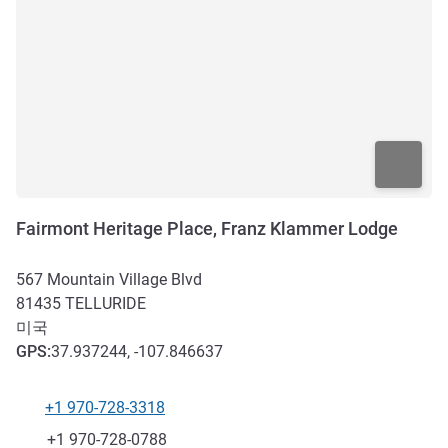
Fairmont Heritage Place, Franz Klammer Lodge
567 Mountain Village Blvd
81435
TELLURIDE
미국
GPS
:
37.937244, -107.846637
+1 970-728-3318
전화
팩스
+1 970-728-0788