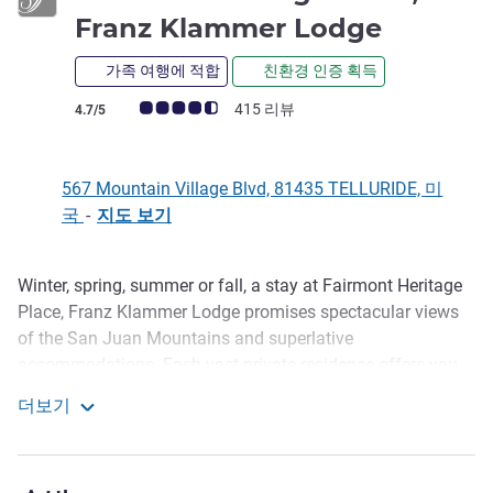
4성
Franz Klammer Lodge
가족 여행에 적합
친환경 인증 획득
고객 평점 (ALL 평가)
415 리뷰
4.7/5
567 Mountain Village Blvd, 81435 TELLURIDE, 미
국
-
지도 보기
Winter, spring, summer or fall, a stay at Fairmont Heritage
호텔설명
Place, Franz Klammer Lodge promises spectacular views
of the San Juan Mountains and superlative
accommodations. Each vast private residence offers you
all the comforts of home with the services and facilities of
더보기
a luxury hotel.
Fairmont Heritage Place, Franz Klammer Lodge
At the base of Telluride's mountain resort, ski slopes, hiking
trails and a bike park are your playground for the length of