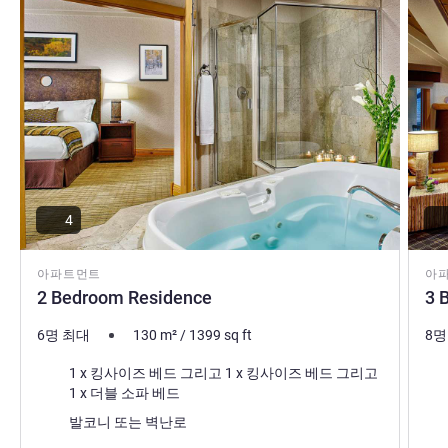
4
아파트먼트
아
2 Bedroom Residence
3 
6명 최대
130
m²
/
1399
sq ft
8명
침구
침
1 x 킹사이즈 베드 그리고 1 x 킹사이즈 베드 그리고
1 x 더블 소파 베드
가장 많은 숙소:
가장
발코니 또는 벽난로