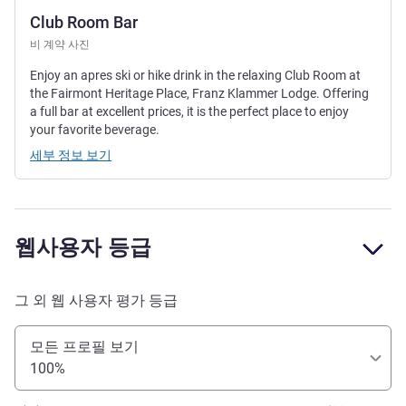
Club Room Bar
비 계약 사진
Enjoy an apres ski or hike drink in the relaxing Club Room at
the Fairmont Heritage Place, Franz Klammer Lodge. Offering
a full bar at excellent prices, it is the perfect place to enjoy
your favorite beverage.
세부 정보 보기
웹사용자 등급
그 외 웹 사용자 평가 등급
모든 프로필 보기
100%