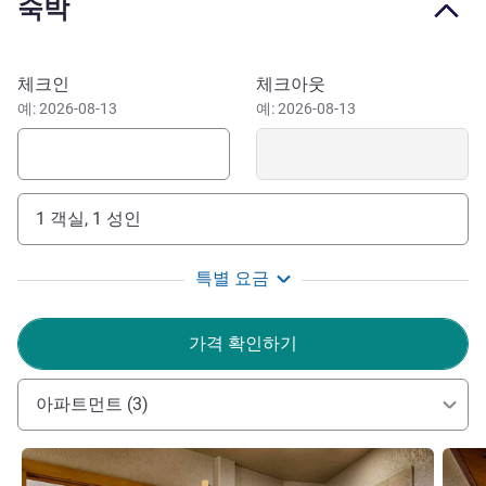
숙박
your stay. Unwind back at the hotel with a massage at the
Himmel Spa or a dip in the pool
This luxurious sanctuary is tucked away in the San Juan
이 호텔 예약하기
체크인
체크아웃
forest in Mountain Village, just a free gondola ride from the
예: 2026-08-13
예: 2026-08-13
festive town of Telluride. And don't worry about how to get
here. We'll provide transportation to and from the regional
airports.
1 객실, 1 성인
특별 요금
가격 확인하기
아파트먼트 (3)
세부 정보 보기
세부 