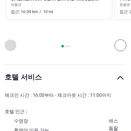
박물관
동물원
접근:
16.09
km
/
10
mi
접근:
3
/
1
페이지
, 예술, 문화, 엔터테인먼트 1 :, 예술, 문화, 엔터테인먼
이전 - 예술, 문화, 엔터테인먼트
다음
호텔 서비스
체크인 시간 :
16:00
부터 - 체크아웃 시간 :
11:00
까지
호텔 인근
수영장
레스
토랑
휠체어 이용 가능
피트