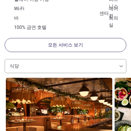
니스
Wi-Fi
에어
센터
컨
바
회의
실
100% 금연 호텔
모든 서비스 보기
식당
세부 정보 보기
세부 정보