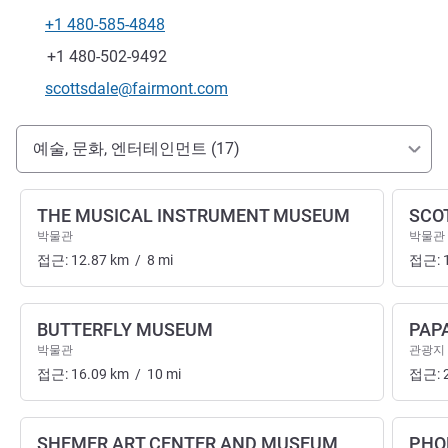
+1 480-585-4848
전화
팩스
+1 480-502-9492
E-mail
scottsdale@fairmont.com
호텔 접근 및 교통
예술, 문화, 엔터테인먼트 (17)
THE MUSICAL INSTRUMENT MUSEUM
SCO
박물관
박물관
접근:
12.87
km
/
8
mi
접근:
BUTTERFLY MUSEUM
PAP
박물관
관광지
접근:
16.09
km
/
10
mi
접근:
SHEMER ART CENTER AND MUSEUM
PHO