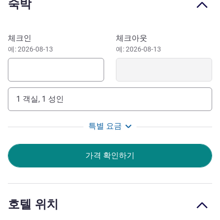
숙박
courses, this highly acclaimed resort is truly an experience
like no other.
It's also an exceptionally well-located hotel, near TPC
이 호텔 예약하기
체크인
체크아웃
Scottsdale and its PGA Tour golf courses and spectacular
예: 2026-08-13
예: 2026-08-13
hiking in Pinnacle Peak Park and McDowell Sonoran
Preserve. A 20-minute drive takes you to Old Town
Scottsdale and Fashion Square mall.
1 객실, 1 성인
Welcome to the Fairmont Scottsdale, host hotel to
Arizona's most prestigious events and our own legendary
holiday festivals. We look forward to hosting your next
특별 요금
adventure in the blooming Sonoran Desert, where you'll
enjoy endless summer weather.
가격 확인하기
Jack Miller - Regional VP & GM 호텔 관리
호텔 위치