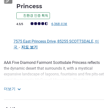
5성
Princess
친환경 인증 획득
고객 평점 (ALL 평가)
6,368 리뷰
4.5/5
7575 East Princess Drive, 85255 SCOTTSDALE, 미
국
-
지도 보기
AAA Five Diamond Fairmont Scottsdale Princess reflects
호텔설명
the dynamic desert that surrounds it, with a mystical
expansive landscape of lagoons, fountains and fire pits-set
amid the majestic McDowell Mountains. Blending
exquisite pampering and personalized se rvice with four
더보기
award-winning restaurants, state-of-the-art meeting
Fairmont Scottsdale Princess
facilities, six pools including a white sand beach,
innovative Well and Being Spa and two championship golf