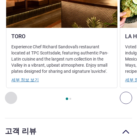
TORO
LA 
Experience Chef Richard Sandoval's restaurant
Voted
located at TPC Scottsdale, featuring authentic Pan-
indulg
Latin cuisine and the largest rum collection in the
Mexic
Valley in a vibrant, upbeat atmosphere. Enjoy small
Ways,
plates designed for sharing and signature 'suviche'.
recipe
세부 정보 보기
세부 
2
/
1
페이지
, 레스토랑 1 : TORO , 레스토랑 2 : LA HACIENDA
이전 - 레스토랑
다음
고객 리뷰