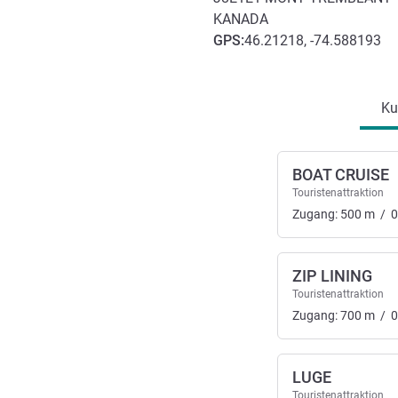
KANADA
GPS
:
46.21218, -74.588193
Erreichbarkeit und Anbind
Ku
BOAT CRUISE
Touristenattraktion
Zugang:
500
m
/
0
ZIP LINING
Touristenattraktion
Zugang:
700
m
/
0
LUGE
Touristenattraktion