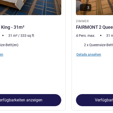
3
ZIMMER
King - 31m²
FAIRMONT 2 Quee
31
m²
/
333
sq ft
4 Pers. max.
31
Bettwäsche
ize-Bett(en)
2 x Queensize-Bet
en
Details ansehen
erfügbarkeiten anzeigen
Verfügbar