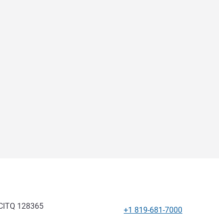
 CITQ 128365
+1 819-681-7000
Tel