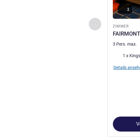
3
Zurück - Zimmer
ZIMMER
FAIRMONT 
3 Pers. max.
Bettwäsche
1 x Kings
Details anseh
V