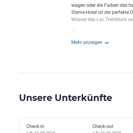
wagen oder die Farben des he
Sterne-Hotel ist der perfekte 
Wasser des Lac Tremblant und
Die Fairmont Gold-Zimmer 
Ihren Aufenthalt in Tremblant.
Mehr anzeigen
Hotel! Sie werden zum privat
Fairmont Tremblant
engagiertes Team auf Sie war
Anne-Marie Johns, Hotel Dir
Unsere Unterkünfte
Dieses Hotel buchen
Check-in
Check-out