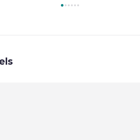
immer 1 : FAIRMONT King - 31m² , Zimmer 2 : FAIRMONT 2 Quee
els