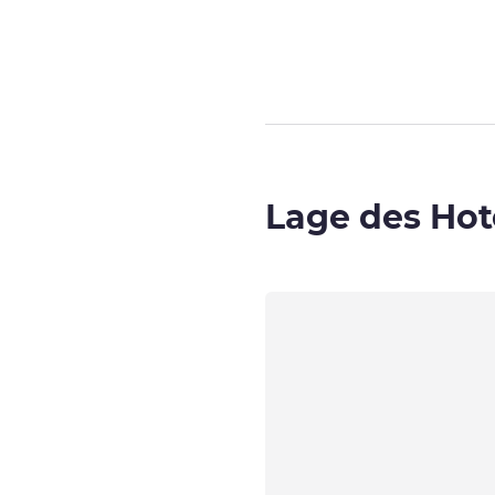
Seite
1
von
6
, Z
Lage des Hot