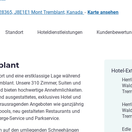
128365, J8E1E1 Mont Tremblant, Kanada
-
Karte ansehen
Standort
Hoteldienstleistungen
Kundenbewertun
blant
Hotel-Ex
rt und eine erstklassige Lage während
Herrl
emblant. Unsere 310 Zimmer, Suiten und
Wald
d bieten hochwertige Annehmlichkeiten.
Trem
 ausgestattetes, exklusives Hotel und
herausragenden Angeboten wie ganzjährig
Herrl
Wald
ools, neu gestalteten Restaurants und
Trem
erge-Service und Parkservice.
Edle
om auf den umliegenden Schneehängen