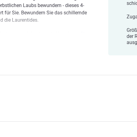
schi
rbstlichen Laubs bewundern - dieses 4-
Ort für Sie. Bewundern Sie das schillernde
Zuga
 die Laurentides.
Größ
bieten eine alpin-elegante Umgebung für
der 
 Alles beginnt sofort bei Ihrer Ankunft im
ausg
en Empfangsbereich geführt, wo unser
tet.
ektion