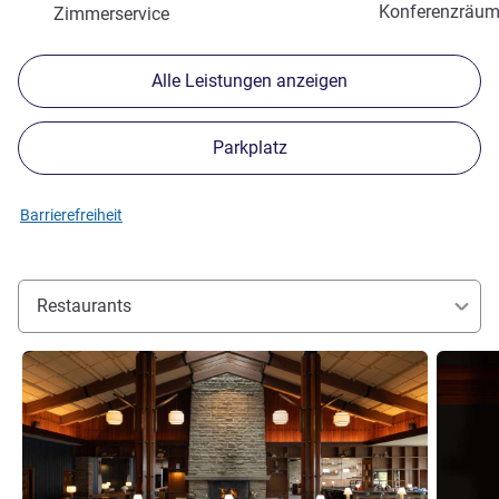
Konferenzräu
Zimmerservice
Alle Leistungen anzeigen
Parkplatz
Barrierefreiheit
Restaurants
Details ansehen
Details 