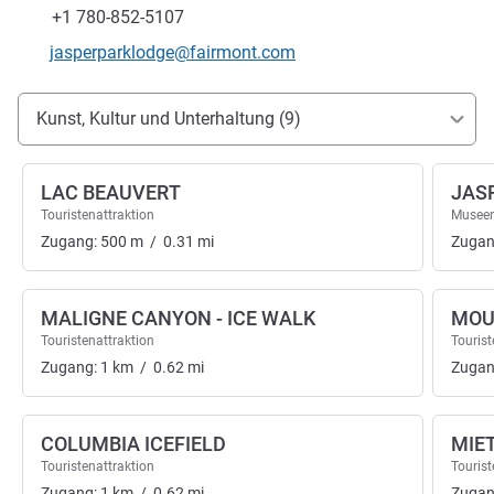
Fax
+1 780-852-5107
Kontakt-E-Mail
jasperparklodge@fairmont.com
Erreichbarkeit und Anbindung
Kunst, Kultur und Unterhaltung (9)
LAC BEAUVERT
JAS
Touristenattraktion
Musee
Zugang:
500
m
/
0.31
mi
Zugan
MALIGNE CANYON - ICE WALK
MOU
Touristenattraktion
Tourist
Zugang:
1
km
/
0.62
mi
Zugan
COLUMBIA ICEFIELD
MIE
Touristenattraktion
Tourist
Zugang:
1
km
/
0.62
mi
Zugan