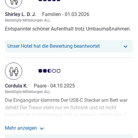
das vielleicht im Winter gemütlich ist, ist aber im Sommer
ein absolutes No Go. Die Preise für die Speisen sind
Shirley L. D. J.
Familien -
01.03.2026
überteuert.
Bestätigte Mitteilungen ALL
Entspannter schöner Aufenthalt trotz Umbaumaßnahmen.
Unser Hotel hat re
Unser Hotel hat die Bewertung beantwortet
Note Kundenmeinungen 2.5/5
Cordula K.
Paare -
04.10.2025
Bestätigte Mitteilungen ALL
Die Eingangstür klemmte Der USB-C Stecker am Bett war
defekt Der Tresor steht nur im Schrank und ist nicht
befestigt Im Schlafzimmer gibt es keinen Lichtschalter ?
Wir müssen erst zum Bett oder das Licht leuchten lassen
Mehr anzeigen
Das Restaurant The Nook war geschlossen - das der
Weitere Informationen zur Bewertung von Cordula K. 
Schwimming Pool und der Hot Tube geschlossen haben