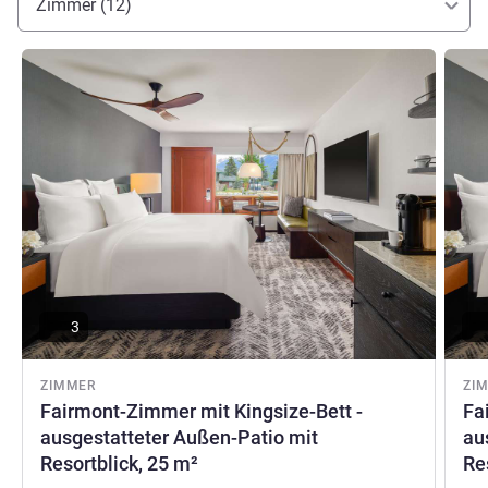
Zimmer (12)
Details ansehen
Detail
3
ZIMMER
ZI
Fairmont-Zimmer mit Kingsize-Bett -
Fa
ausgestatteter Außen-Patio mit
au
Resortblick, 25 m²
Re