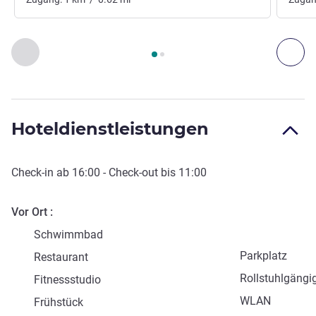
Seite
1
von
2
, Kunst, Kultur und Unterhaltung 1 :, Kunst, Kultu
Zurück - Kunst, Kultur und Unterhaltung
Wei
Hoteldienstleistungen
Check-in
ab
16:00
-
Check-out
bis
11:00
Vor Ort
Schwimmbad
Parkplatz
Restaurant
Rollstuhlgängi
Fitnessstudio
WLAN
Frühstück