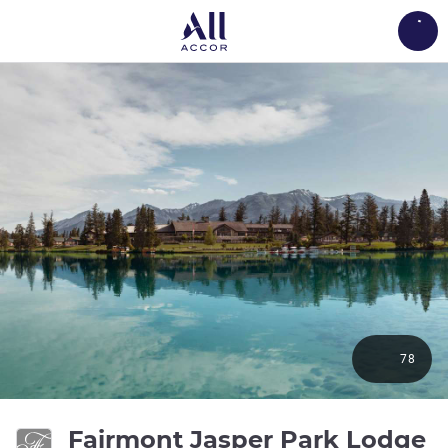
Load
78
Fairmont Jasper Park Lodge