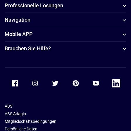
Professionelle Lösungen
Navigation
Mobile APP
Brauchen Sie Hilfe?
Accor Facebook
Accor Instagram
Accor Twitter
Accor Pinterest
Accor Youtube
Accor Li
ABS
ABS Adagio
Mitgliedschaftsbedingungen
Persönliche Daten