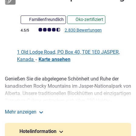
4 Sterne
Familienfreundlich
Öko-zertifiziert
Note Kundenmeinungen (Bewertung ALL)
2.830 Bewertungen
4.5/5
1 Old Lodge Road, PO Box 40, T0E 1E0 JASPER,
Kanada
-
Karte ansehen
Genießen Sie die abgelegene Schönheit und Ruhe der
Beschreibung
kanadischen Rocky Mountains im Jasper-Nationalpark von
Alberta. Unsere traditionellen Blockhütten und einzigartigen
Signature Cabins erstrecken sich über 280 Hektar
unberührter Wildnis. Übernachten Sie in einzigartigen
Mehr anzeigen
Unterkünften, umgeben vom größten Park der Rocky
Fairmont Jasper Park Lodge
Mountains, der zum UNESCO-Welterbe gehört. Spielen Sie
auf Kanadas bestem Golfplatz und erkunden Sie die Ufer
Hotelinformation