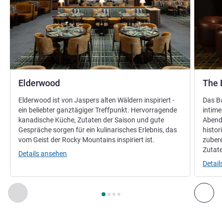
Elderwood
The 
Elderwood ist von Jaspers alten Wäldern inspiriert -
Das Ba
ein beliebter ganztägiger Treffpunkt. Hervorragende
intime
kanadische Küche, Zutaten der Saison und gute
Abend
Gespräche sorgen für ein kulinarisches Erlebnis, das
histo
vom Geist der Rocky Mountains inspiriert ist.
zubere
Zutat
Details ansehen
Detai
Seite
1
von
4
, Restaurant 1 : Elderwood , Restaurant 2 : The B
Zurück - Restaurant
Wei