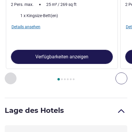
2 Pers. max.
25
m²
/
269
sq ft
2 P
Bettwäsche
Bet
1 x Kingsize-Bett(en)
Details ansehen
Det
Verfügbarkeiten anzeigen
Seite
1
von
6
, Zimmer 1 : Fairmont-Zimmer mit Kingsize-Bett -
Zurück - Zimmer
Wei
Lage des Hotels