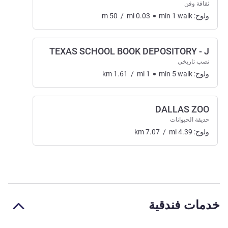
ثقافة وفن
ولوج:
walk
1
min
0.03
mi
/
50
m
TEXAS SCHOOL BOOK DEPOSITORY - J
نصب تاريخي
ولوج:
walk
5
min
1
mi
/
1.61
km
DALLAS ZOO
حديقة الحيوانات
ولوج:
4.39
mi
/
7.07
km
خدمات فندقية