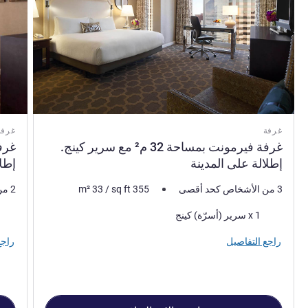
غرفة
غرفة
غرفة فيرمونت بمساحة 32 م²‬ مع سرير كينج.
إطلالة على المدينة
إطلا
3 من الأشخاص كحد أقصى
355
sq ft
/
33
m²
2 من الأشخاص كحد أقصى
فرش السرير
فرش 
1 x سرير (أسرّة) كينج
راجع التفاصيل
راجع