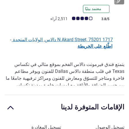
معتمد بيئيًا
ملاحظة أراء العملاء (رأي ALL)
2,511 أراء
3.8/5
1717 N Akard Street, 75201 دالاس, الولايات المتحدة
-
اطّلع على الخريطة
يتمتع فندق فيرمونت دالاس الفخم بموقع مثالي في تكساس
الوصف
Texas في قلب منطقة دالاس Dallas للفنون ويوفر مطاعم
فاخرة ومتاجر للتسوّق ومعارض للفنون ومراكز ترفيهية جامعًا ما
بين حسن الضيافة والأناقة مع لمسات خاصة بمدينة تكساس
Texas. تشمل الأجنحة وغرف ديلوكس محطات شح ن iHome
وiPod.
الإقامات المتوفرة لدينا
Many of the city's best attractions are a short walk away.
Learn about the life and legacy of JFK at The Sixth Floor
Museum and JFK Memorial, or discover priceless
احجز في هذا الفندق
تسجيل الوصول
تسجيل المغادرة