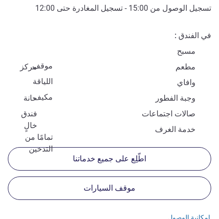
تسجيل الوصول من
15:00
- تسجيل المغادرة حتى
12:00
في الفندق
مسبح
موقف
مطعم
مركز
اللياقة
وافاي
مكيف
وجبة الفطور
حانة
صالات اجتماعات
فندق
خالٍ
خدمة الغرف
تمامًا من
التدخين
اطّلِع على جميع خدماتنا
موقف السيارات
إمكانية الوصول