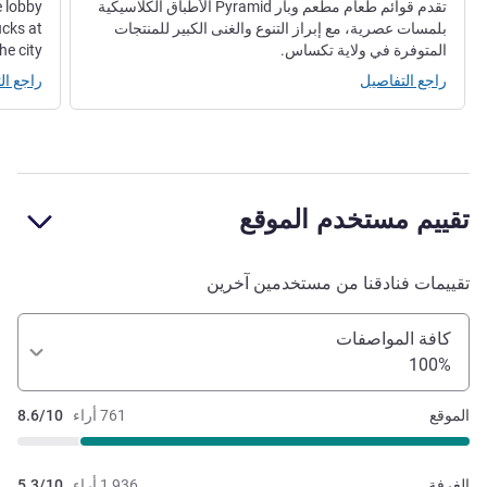
تقدم قوائم طعام مطعم وبار Pyramid الأطباق الكلاسيكية
e lobby
بلمسات عصرية، مع إبراز التنوع والغنى الكبير للمنتجات
ucks at
المتوفرة في ولاية تكساس.
e city.
راجع التفاصيل
راجع ال
تقييم مستخدم الموقع
تقييمات فنادقنا من مستخدمين آخرين
كافة المواصفات
100%
الموقع
761 أراء
8.6/10
الغرفة
1,936 أراء
5.3/10