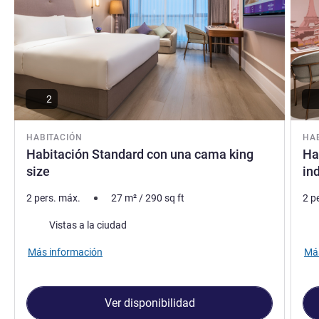
2
HABITACIÓN
HA
Habitación Standard con una cama king
Ha
size
in
2 pers. máx.
27
m²
/
290
sq ft
2 p
Views :
Vie
Vistas a la ciudad
Más información
Más
Ver disponibilidad