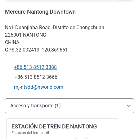
Mercure Nantong Downtown
No1 Duanjiaba Road, Distrito de Chongchuan
226001
NANTONG
CHINA
GPS
:
32.002419, 120.869661
+86 513 8512 3888
Teléfono
Fax
+86 513 8512 3666
Correo electrónico de contacto
mj-ntsdd@hworld.com
Acceso y transporte
Acceso y transporte (1)
ESTACIÓN DE TREN DE NANTONG
Estación del ferrocarril