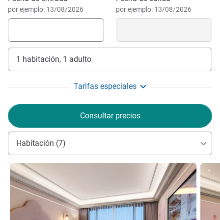
por ejemplo: 13/08/2026
por ejemplo: 13/08/2026
1 habitación, 1 adulto
Tarifas especiales
Consultar precios
Habitación (7)
Más información
Más i