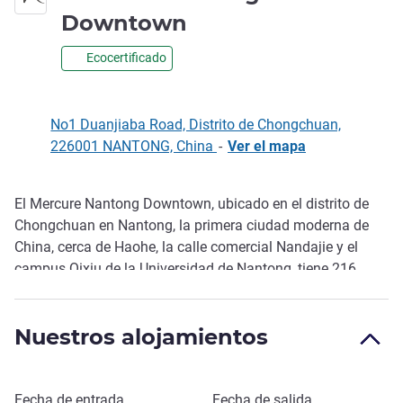
4 estrellas
Downtown
Ecocertificado
No1 Duanjiaba Road, Distrito de Chongchuan,
226001 NANTONG, China
-
Ver el mapa
El Mercure Nantong Downtown, ubicado en el distrito de
Descripción
Chongchuan en Nantong, la primera ciudad moderna de
China, cerca de Haohe, la calle comercial Nandajie y el
campus Qixiu de la Universidad de Nantong, tiene 216
habitaciones, restaurante tipo bufé, bar del vestíbulo, salas
de conferencias polivalentes, gimnasio y lavandería para
Nuestros alojamientos
la comodidad de nuestros huéspedes durante sus
vacaciones.
Reservar este hotel
Fecha de entrada
Fecha de salida