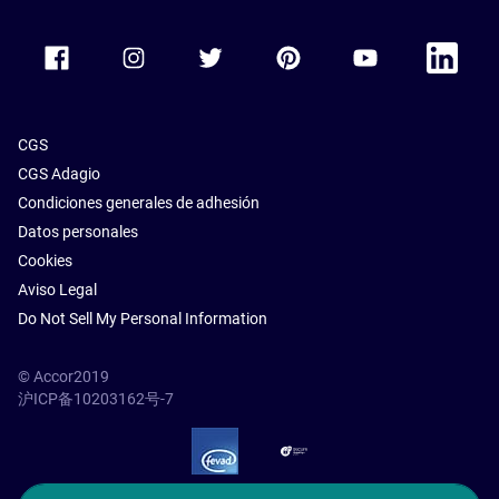
Accor Facebook
Accor Instagram
Accor Twitter
Accor Pinterest
Accor Youtube
Accor Li
CGS
CGS Adagio
Condiciones generales de adhesión
Datos personales
Cookies
Aviso Legal
Do Not Sell My Personal Information
© Accor2019
沪ICP备10203162号-7
SSL Secure – globalSign