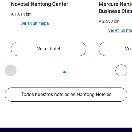
4 estrellas
Novotel Nantong Center
Mercure Nant
Business Dist
A
1.614
km
A
2.538
km
Ver en un mapa
Ver en un m
Ver el hotel
Ver
Página
1
de
2
, Nuestros establecimientos cercanos 1 :, Nuest
Anterior - Nuestros establecimientos cercanos
Sig
Todos nuestros hoteles en Nantong Hoteles