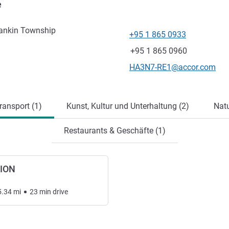
e
ankin Township
+95 1 865 0933
Tel
Fax
+95 1 865 0960
Kontakt-E-Mail
HA3N7-RE1@accor.com
ung
ansport (1)
Kunst, Kultur und Unterhaltung (2)
Natu
Restaurants & Geschäfte (1)
ION
5.34
mi
23
min
drive