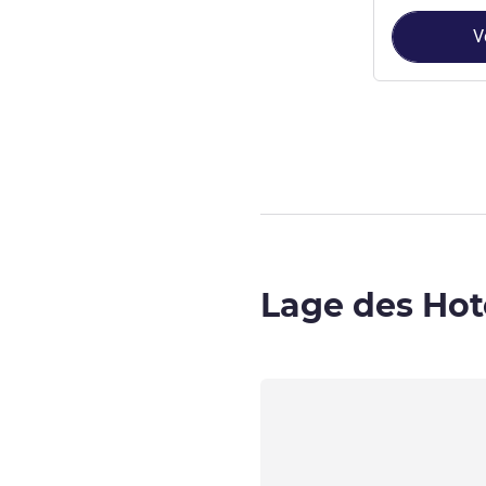
V
Seite
1
von
3
, Z
Lage des Hot