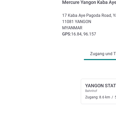
Mercure Yangon Kaba Ay
17 Kaba Aye Pagoda Road, Y
11081
YANGON
MYANMAR
GPS
:
16.84, 96.157
Erreichbarkeit und Anbind
Zugang und Tr
YANGON STAT
Bahnhof
Zugang:
8.6
km
/