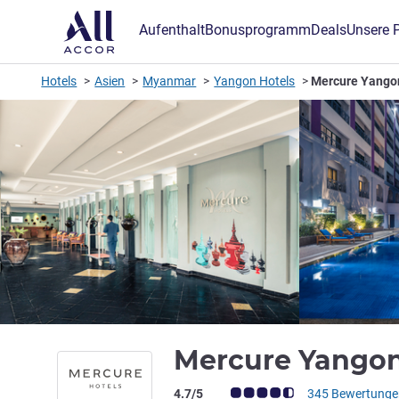
Aufenthalt
Bonusprogramm
Deals
Unsere 
Hotels
Asien
Myanmar
Yangon Hotels
Mercure Yango
Mercure Yango
Note Kundenmeinungen (Bewertung AL
4.7/5
345 Bewertunge