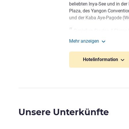
beliebten Inya-See und in d
Plaza, des Yangon Conventio
und der Kaba Aye-Pagode (We
Genießen Sie das 4-Sterne
Stadtzentrums. Zögern Sie nic
Mehr anzeigen
Wir sorgen für einen angen
Mercure Yangon Kaba
oder +951650933.
Hotelinformation
Michael Min Lwin Oo, Hotel D
Unsere Unterkünfte