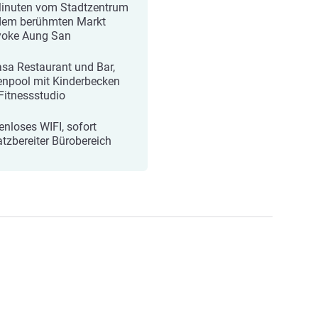
inuten vom Stadtzentrum
dem berühmten Markt
oke Aung San
sa Restaurant und Bar,
npool mit Kinderbecken
Fitnessstudio
enloses WIFI, sofort
atzbereiter Bürobereich