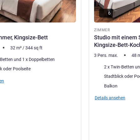
6
ZIMMER
mer, Kingsize-Bett
Studio mit einem 
Kingsize-Bett-Koc
32
m²
/
344
sq ft
3 Pers. max.
48
2 x Twin-Betten und 1 x Doppelbetten
Bettwäsche
Stadtblick oder Poolseite
Aussicht:
Stadtbli
en
Vorteile der Unterkunft :
Balkon
Details ansehen