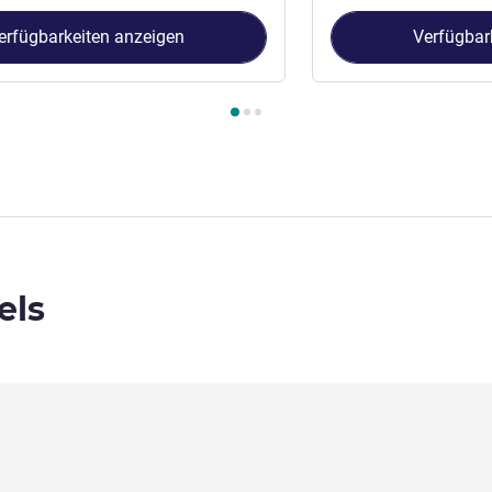
erfügbarkeiten anzeigen
Verfügbar
immer 1 : Deluxe-Zimmer, Kingsize-Bett , Zimmer 2 : Studio mit
els