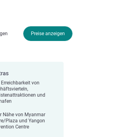
gen
Preise anzeigen
tras
 Erreichbarkeit von
häftsvierteln,
istenattraktionen und
hafen
er Nähe von Myanmar
re/Plaza und Yangon
ention Centre