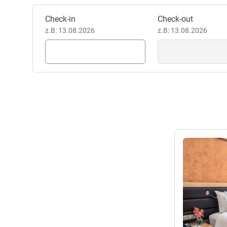
Dieses Hotel buchen
Check-in
Check-out
z.B: 13.08.2026
z.B: 13.08.2026
Details anseh