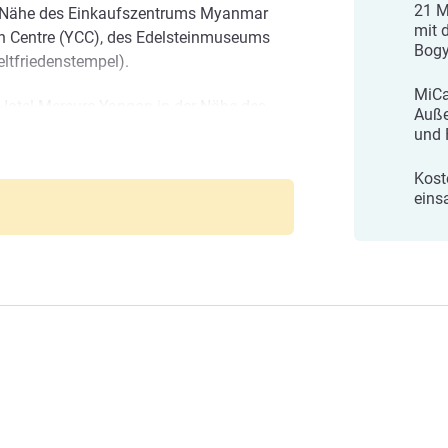
21 M
er Nähe des Einkaufszentrums Myanmar
mit 
n Centre (YCC), des Edelsteinmuseums
Bogy
ltfriedenstempel).
MiCa
-Hotel Mercure Yangon in der Nähe des
Auße
ht, sich mit uns in Verbindung zu setzen.
und 
ehmen Aufenthalt: HA3N7-RE1@accor.com
 Aye
Kost
eins
irektion