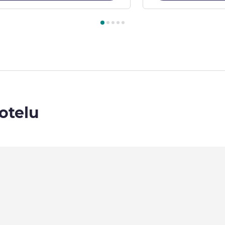
kój 1 : Superior Room with 1 King-size Bed , Pokój 2 : Superior 
otelu