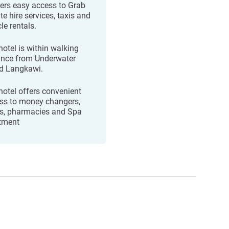
ffers easy access to Grab
te hire services, taxis and
le rentals.
hotel is within walking
ance from Underwater
d Langkawi.
hotel offers convenient
ss to money changers,
, pharmacies and Spa
tment