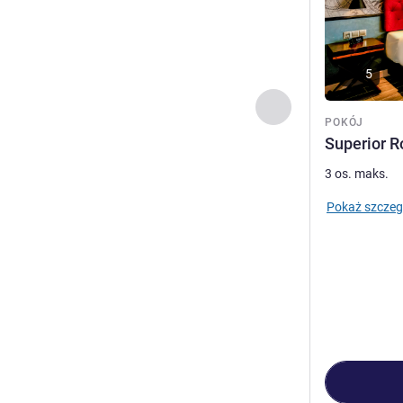
5
Poprzedni - Pokój
POKÓJ
Superior R
3 os. maks.
Pokaż szczeg