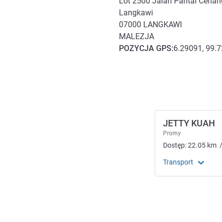
Lot 2500 Jalan Pantai Cena
Langkawi
07000
LANGKAWI
MALEZJA
POZYCJA
GPS
:
6.29091, 99.
Dojazd i transport
JETTY KUAH
Promy
Dostęp:
22.05
km
Transport