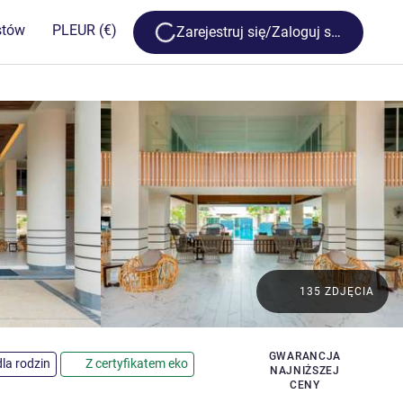
Loading...
stów
PL
EUR
(€)
Zarejestruj się/Zaloguj się
135 ZDJĘCIA
i
GWARANCJA
la rodzin
Z certyfikatem eko
NAJNIŻSZEJ
CENY