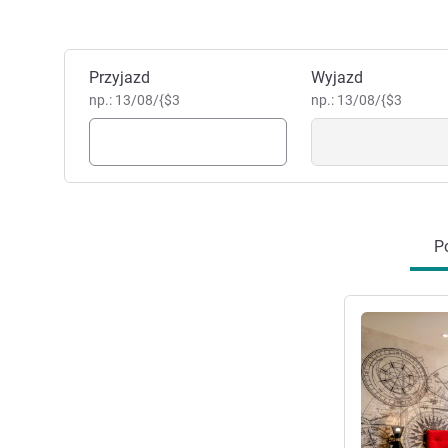
Zarezerwuj ten hotel
Przyjazd
Wyjazd
np.: 13/08/{$3
np.: 13/08/{$3
Po
Pokaż szczeg