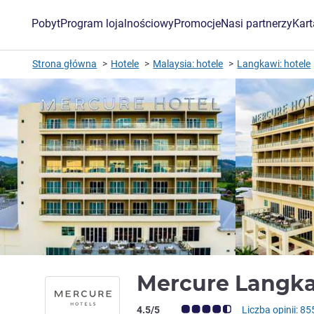
Pobyt
Program lojalnościowy
Promocje
Nasi partnerzy
Kar
Strona główna
Hotele
Malaysia: hotele
Langkawi: hotele
Mercure Langk
Ocena klientów (Ocena ALL)
4.5/5
Liczba opinii: 85