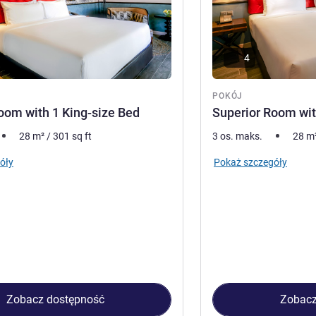
4
POKÓJ
oom with 1 King-size Bed
Superior Room wit
28
m²
/
301
sq ft
3 os. maks.
28
m
óły
Pokaż szczegóły
Zobacz dostępność
Zobacz