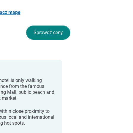
acz mapę
Sprawdź ceny
hotel is only walking
ance from the famous
ng Mall, public beach and
t market.
 within close proximity to
us local and international
ng hot spots.