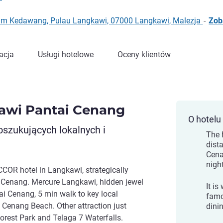
kim Kedawang, Pulau Langkawi, 07000 Langkawi, Malezja
-
Zob
acja
Usługi hotelowe
Oceny klientów
awi Pantai Cenang
O hotelu
oszukujących lokalnych i
The 
dist
Cena
nigh
ACCOR hotel in Langkawi, strategically
ai Cenang. Mercure Langkawi, hidden jewel
It is
tai Cenang, 5 min walk to key local
famo
 Cenang Beach. Other attraction just
dini
orest Park and Telaga 7 Waterfalls.