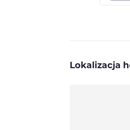
Strona
1
z
5
, Po
Lokalizacja h