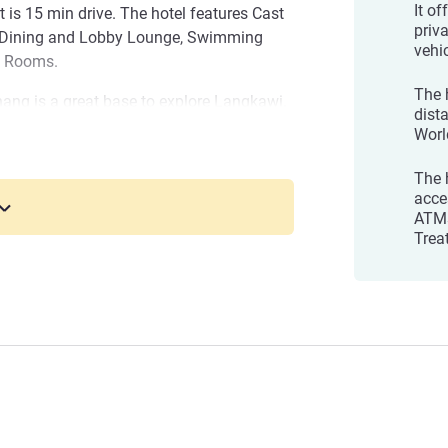
It o
 is 15 min drive. The hotel features Cast
priva
 Dining and Lobby Lounge, Swimming
vehic
g Rooms.
The 
ng is a great base to explore Langkawi.
dist
nd include Mahsuri Tomb and Seven Wells,
Worl
tai Cenang
The 
Cenang wishes you a memorable stay. We
acce
 our contemporary rooms that have a
ATMs
Trea
elem