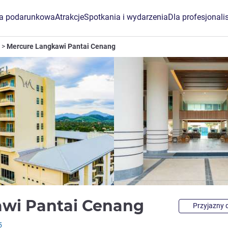
ta podarunkowa
Atrakcje
Spotkania i wydarzenia
Dla profesjonali
Mercure Langkawi Pantai Cenang
4 gwiazdk
awi Pantai Cenang
Przyjazny d
5