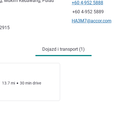
ng, Mukim Kedawang, Pulau
+60 4-952 5888
Telefon
Faks
+60 4-952 5889
Kontaktowy adres e-mail
HA3M7@accor.com
72915
Dojazd i transport (1)
/
13.7
mi
30
min
drive