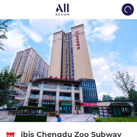
Load
11
ibis Chengdu Zoo Subway