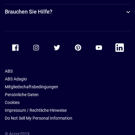
Brauchen Sie Hilfe?
Accor Facebook
Accor Instagram
Accor Twitter
Accor Pinterest
Accor Youtube
Accor Li
ABS
ABS Adagio
Mitgliedschaftsbedingungen
Persönliche Daten
Cookies
Impressum / Rechtliche Hinweise
Do Not Sell My Personal Information
© Accor2019