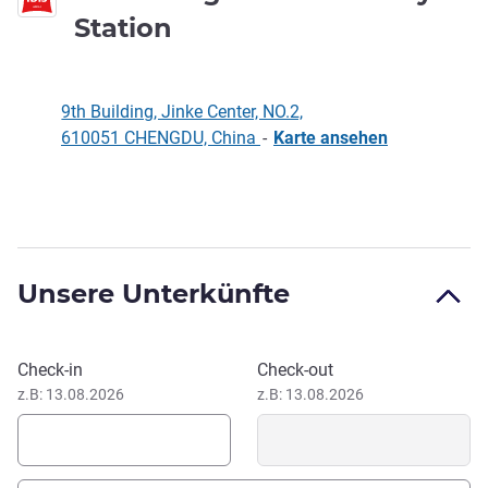
1 Stern
Station
9th Building, Jinke Center, NO.2,
610051 CHENGDU, China
-
Karte ansehen
Beschreibung
Unsere Unterkünfte
Dieses Hotel buchen
Check-in
Check-out
z.B: 13.08.2026
z.B: 13.08.2026