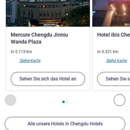
Mercure Chengdu Jinniu
Hotel ibis C
4 Sterne
Wanda Plaza
In
5.115
km
In
5.321
km
Siehe Karte
Siehe Karte
Sehen Sie sich das Hotel an
Sehen Sie s
Seite
1
von
2
, Unsere anderen Etablissements in der Nähe 1 :,
Zurück - Unsere anderen Etablissements in der Nähe
Wei
Alle unsere Hotels in Chengdu Hotels