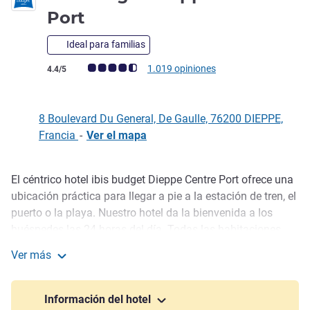
2 estrellas
Port
Ideal para familias
Nota de clientes de Avis (Clasificación de ALL)
1.019 opiniones
4.4/5
8 Boulevard Du General, De Gaulle, 76200 DIEPPE,
Francia
-
Ver el mapa
El céntrico hotel ibis budget Dieppe Centre Port ofrece una
Descripción
ubicación práctica para llegar a pie a la estación de tren, el
puerto o la playa. Nuestro hotel da la bienvenida a los
huéspedes las 24 horas del día. Todas las habitaciones
incluyen camas grandes para 1 o 2 personas. Algunas
Ver más
habitaciones disponen de cama supletoria para una
ibis budget Dieppe Centre Port
tercera persona. WIFI gratuito, desayuno tipo bufé y
aparcamiento cerrado de pago (con reserva previa).
Información del hotel