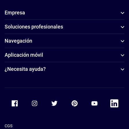
Empresa
Soluciones profesionales
Navegación
Aplicación móvil
¿Necesita ayuda?
Accor Facebook
Accor Instagram
Accor Twitter
Accor Pinterest
Accor Youtube
Accor Li
CGS