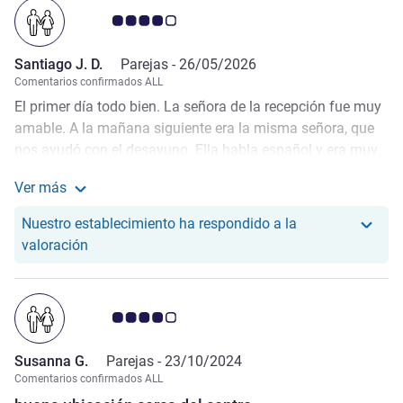
Nota de clientes de Avis 4.0/5
Santiago J. D.
Parejas -
26/05/2026
Comentarios confirmados ALL
El primer día todo bien. La señora de la recepción fue muy
amable. A la mañana siguiente era la misma señora, que
nos ayudó con el desayuno. Ella habla español y era muy
amable. En el tercer día, a las 5 AM sonó la alarma contra
Ver más
incendios, y estubo mucho rato encendida. Me dijeron que
Más información sobre la valoración de Santiago J. D.
fue un huésped que la encendió al fumar, y que le pondrían
Nuestro establecimiento ha respondido a la
una multa de 100 euros, lo cual se me hace muy muy muy
Nuestro hotel ha respondido a la valoración de Sa
valoración
poco. La señora del desayuno del tercer día no fue tan
amable como la del primer día.
Nota de clientes de Avis 4.0/5
Susanna G.
Parejas -
23/10/2024
Comentarios confirmados ALL