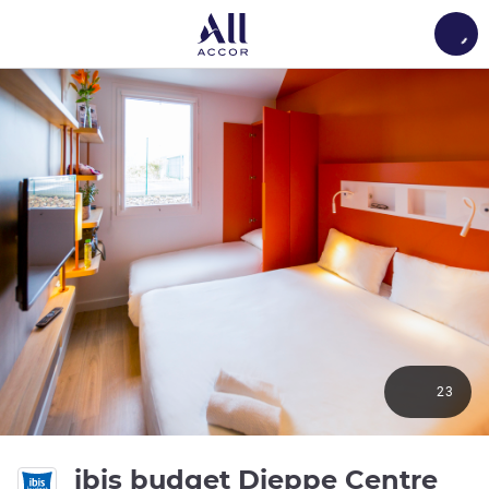
Load
23
ibis budget Dieppe Centre