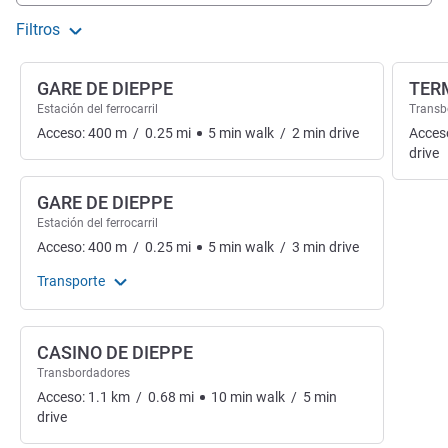
Filtros
GARE DE DIEPPE
TER
Estación del ferrocarril
Transb
Acceso:
400
m
/
0.25
mi
5
min
walk
/
2
min
drive
Acces
drive
GARE DE DIEPPE
Estación del ferrocarril
Acceso:
400
m
/
0.25
mi
5
min
walk
/
3
min
drive
Transporte
CASINO DE DIEPPE
Transbordadores
Acceso:
1.1
km
/
0.68
mi
10
min
walk
/
5
min
drive