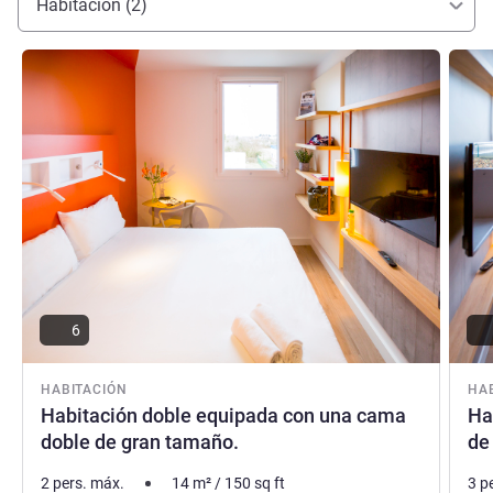
Habitación (2)
Más información
Más i
6
HABITACIÓN
HA
Habitación doble equipada con una cama
Ha
doble de gran tamaño.
de
2 pers. máx.
14
m²
/
150
sq ft
3 p