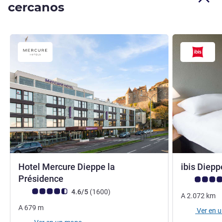
cercanos
Hotel Mercure Dieppe la
ibis Diepp
4 estrellas
Présidence
Nota de clien
Nota de clientes de Avis (Clasificación de ALL)
opiniones
4.6/5
(1600
)
A
2.072
km
A
679
m
Ver en 