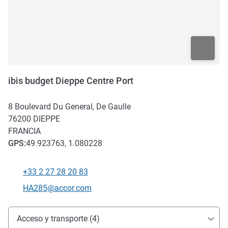
ibis budget Dieppe Centre Port
8 Boulevard Du General, De Gaulle
76200
DIEPPE
FRANCIA
GPS
:
49.923763, 1.080228
+33 2 27 28 20 83
Teléfono
Correo electrónico de contacto
HA285@accor.com
Acceso y transporte
Acceso y transporte (4)