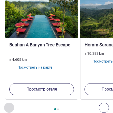
5 звезды
Buahan A Banyan Tree Escape
Homm Sarana
в
10.383
km
в
4.605
km
Посмотреть 
Посмотреть на карте
Просмотр отеля
Просм
Страница
1
из
2
, Другие отели поблизости 1 :, Другие оте
Назад - Другие отели поблизости
Дал