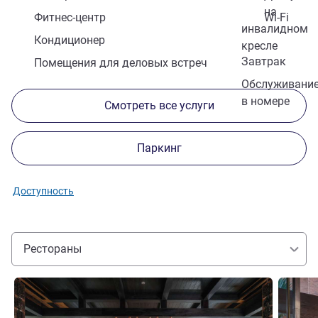
на
Фитнес-центр
Wi-Fi
инвалидном
Кондиционер
кресле
Завтрак
Помещения для деловых встреч
Обслуживани
в номере
Смотреть все услуги
Паркинг
Доступность
Рестораны
Подробная информация
Подробн