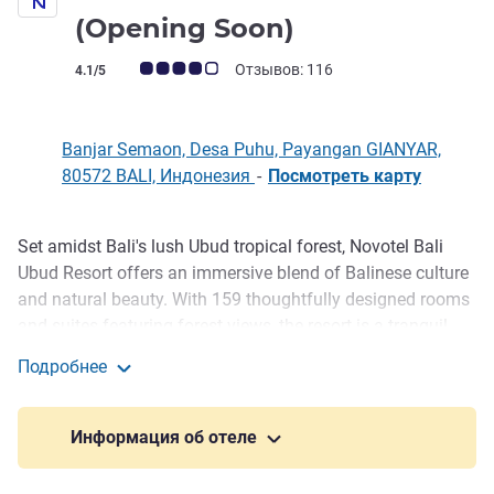
5 звезды
(Opening Soon)
Примечание: отзывы клиентов (Рейтинг ALL)
Отзывов: 116
4.1/5
Banjar Semaon, Desa Puhu, Payangan GIANYAR,
80572 BALI, Индонезия
-
Посмотреть карту
Set amidst Bali's lush Ubud tropical forest, Novotel Bali
Описание
Ubud Resort offers an immersive blend of Balinese culture
and natural beauty. With 159 thoughtfully designed rooms
and suites featuring forest views, the resort is a tranquil
retreat for relaxation. Guests can enjoy an All-Day Dining
Подробнее
restaurant, vibrant Social Hub, fitness room, kids'
Novotel Bali Ubud Resort (Opening Soon)
playground, stunning wedding pavilion, and infinity pools
with sweeping panoramas, creating a harmonious space
Информация об отеле
for every kind of escape.