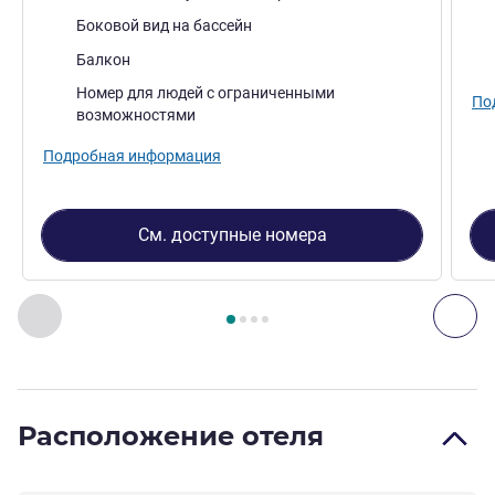
Виды:
Вид
Боковой вид на бассейн
Плюсы размещения:
Плю
Балкон
Номер для людей с ограниченными
По
возможностями
Подробная информация
См. доступные номера
Страница
1
из
4
, Номер 1 : Superior room, balcony and pool 
Назад - Номер
Дал
Расположение отеля