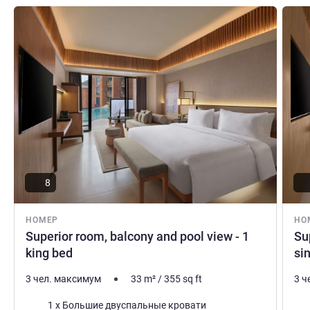
Подробная информация
Подро
8
НОМЕР
НО
Superior room, balcony and pool view - 1
Su
king bed
si
3 чел. максимум
33
m²
/
355
sq ft
3 ч
Постель
Пос
1 x Большие двуспальные кровати