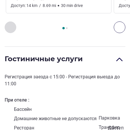
Доступ:
14
km
/
8.69
mi
30
min
drive
Досту
Страница
1
из
2
, Искусство, культура и развлечения 1 :, 
Назад - Искусство, культура и развлечения
Дал
Гостиничные услуги
Регистрация заезда с
15:00
- Регистрация выезда до
11:00
При отеле
Бассейн
Парковка
Домашние животные не допускаются
Трансфер
Ресторан
Доступ