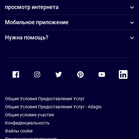
просмотр интернета
Мобильное приложение
Нужна помощь?
Accor Facebook
Accor Instagram
Accor Twitter
Accor Pinterest
Accor Youtube
Accor Li
Общие Условия Предоставления Услуг
Общие Условия Предоставления Услуг - Adagio
Общие условия участия
Конфиденциальность
Файлы cookie