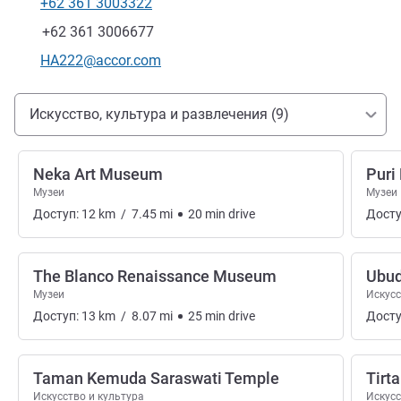
+62 361 3003322
Телефон
Факс
+62 361 3006677
Контактный адрес электронной почты
HA222@accor.com
Доступ и транспорт
Искусство, культура и развлечения (9)
Neka Art Museum
Puri
Музеи
Музеи
Доступ:
12
km
/
7.45
mi
20
min
drive
Досту
The Blanco Renaissance Museum
Ubud
Музеи
Искусс
Доступ:
13
km
/
8.07
mi
25
min
drive
Досту
Taman Kemuda Saraswati Temple
Tirt
Искусство и культура
Искусс