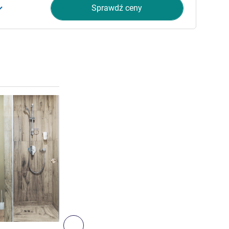
Sprawdź ceny
Pokaż szczegóły
6
Następny - Pokój