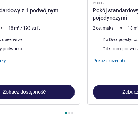
POKÓJ
ndardowy z 1 podwójnym
Pokój standardow
pojedynczymi.
18
m²
/
193
sq ft
2 os. maks.
18
m
Pościel
o queen-size
2 x Dwa pojedyncz
Widoki:
ny podwórza
Od strony podwór
óły
Pokaż szczegóły
Zobacz dostępność
Zobacz
kój 1 : Pokój standardowy z 1 podwójnym łóżkiem , Pokój 2 : 