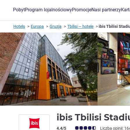
Pobyt
Program lojalnościowy
Promocje
Nasi partnerzy
Kar
Hotels
Europa
Gruzja
Tbilisi — hotele
ibis Tbilisi Stad
ibis Tbilisi Sta
Ocena klientów (Ocena ALL)
4.4/5
Liczba opinii: 16