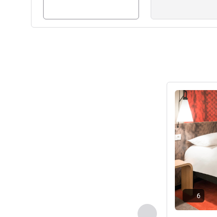
Pokaż szczeg
6
Poprzedni - Pokój