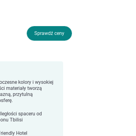
Sprawdź ceny
czesne kolory i wysokiej
ści materiały tworzą
jazną, przytulną
sferę.
ległości spaceru od
ionu Tbilisi
Friendly Hotel