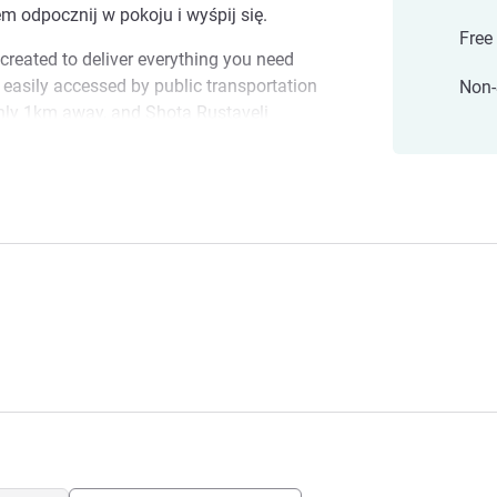
em odpocznij w pokoju i wyśpij się.
Free
y created to deliver everything you need
 easily accessed by public transportation
Non
only 1km away, and Shota Rustaveli
nutes bus journey Whether you're in town
itself in offering a traditional Georgian
es you and invites to plunge into the
ere of Georgian capital while uncovering