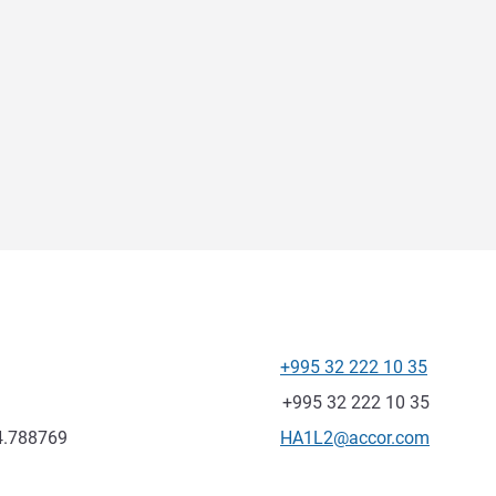
+995 32 222 10 35
Telefon
Faks
+995 32 222 10 35
Kontaktowy adres e-mail
4.788769
HA1L2@accor.com