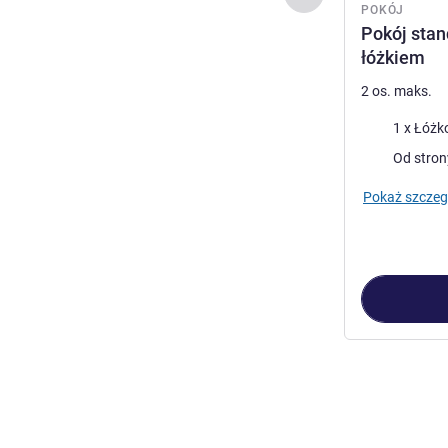
POKÓJ
Pokój sta
łóżkiem
2 os. maks.
Pościel
1 x Łóżk
Widoki:
Od stro
Pokaż szczeg
Strona
1
z
3
, Po