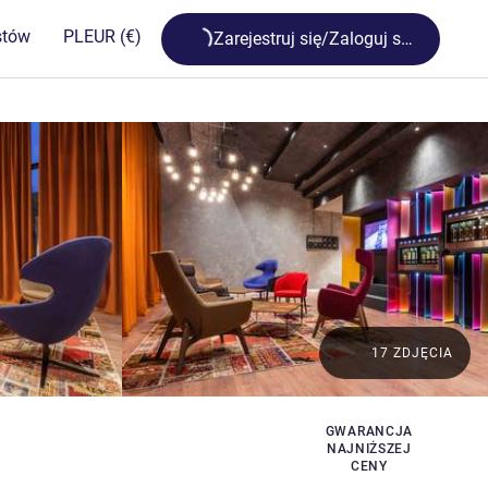
Loading...
stów
PL
EUR
(€)
Zarejestruj się/Zaloguj się
17 ZDJĘCIA
GWARANCJA
NAJNIŻSZEJ
CENY