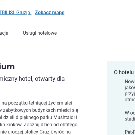
BILISI, Gruzja
-
Zobacz mapę
acja
Usługi hotelowe
dium
O hotelu
iczny hotel, otwarty dla
Nowo
jako
przy
atmo
y na początku tętniącej życiem alei
 w zabytkowych budynkach mieści się
W od
el dzieli d pięknego parku Mushtaidi i
stad
ka kroków. Zacznij dzień od obfitego
e uroczej stolicy Gruzji, wróć na
Pet-