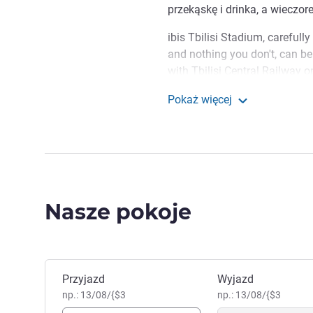
przekąskę i drinka, a wieczor
ibis Tbilisi Stadium, carefull
and nothing you don't, can be
with Tbilisi Central Railway 
International Airport a 45 mi
Pokaż więcej
for work or fun, Tbilisi prides 
ibis Tbilisi Stadium
welcome like no other.
ibis Tbilisi Stadium welcom
colourful and unique atmosph
its beauties and mysteries!
Nasze pokoje
Zarządzanie hotelem
Zarezerwuj ten hotel
Przyjazd
Wyjazd
np.: 13/08/{$3
np.: 13/08/{$3