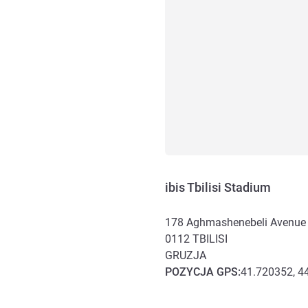
ibis Tbilisi Stadium
178 Aghmashenebeli Avenue
0112
TBILISI
GRUZJA
POZYCJA
GPS
:
41.720352, 4
Dojazd i transport