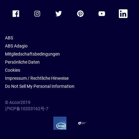
Accor Facebook
Accor Instagram
Accor Twitter
Accor Pinterest
Accor Youtube
Accor Li
ABS
ABS Adagio
Mitgliedschaftsbedingungen
Persönliche Daten
Cookies
Impressum / Rechtliche Hinweise
Do Not Sell My Personal Information
© Accor2019
沪ICP备10203162号-7
SSL Secure – globalSign