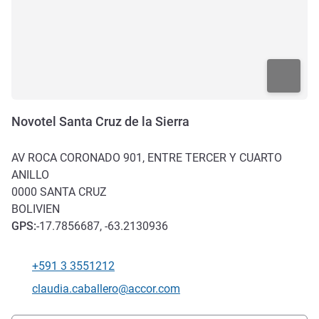
Novotel Santa Cruz de la Sierra
AV ROCA CORONADO 901, ENTRE TERCER Y CUARTO
ANILLO
0000
SANTA CRUZ
BOLIVIEN
GPS
:
-17.7856687, -63.2130936
+591 3 3551212
Tel
Kontakt-E-Mail
claudia.caballero@accor.com