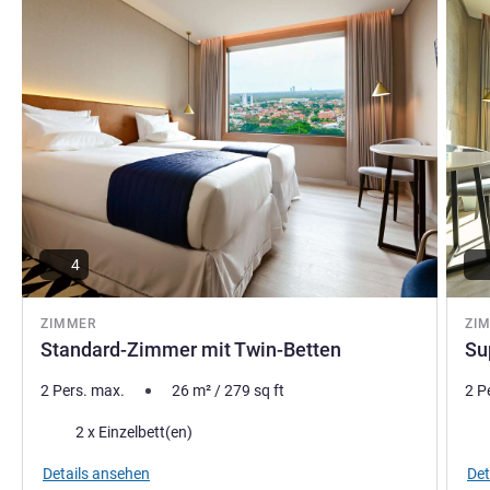
4
ZIMMER
ZI
Standard-Zimmer mit Twin-Betten
Su
2 Pers. max.
26
m²
/
279
sq ft
2 P
Bettwäsche
Bet
2 x Einzelbett(en)
Details ansehen
Det