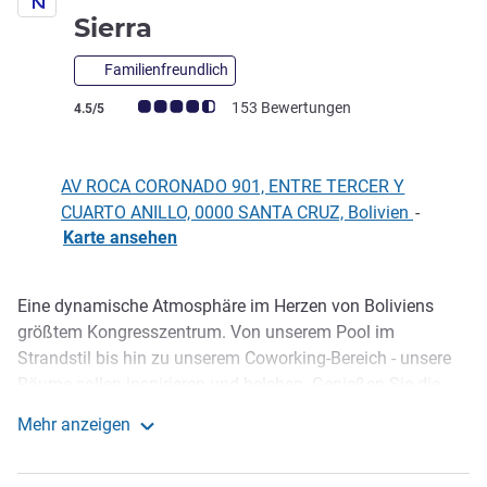
5 Sterne
Sierra
Familienfreundlich
Note Kundenmeinungen (Bewertung ALL)
153 Bewertungen
4.5/5
AV ROCA CORONADO 901, ENTRE TERCER Y
CUARTO ANILLO, 0000 SANTA CRUZ, Bolivien
-
Karte ansehen
Eine dynamische Atmosphäre im Herzen von Boliviens
Beschreibung
größtem Kongresszentrum. Von unserem Pool im
Strandstil bis hin zu unserem Coworking-Bereich - unsere
Räume sollen inspirieren und beleben. Genießen Sie die
exklusive Küche unseres Restaurants und unsere 5
Mehr anzeigen
vielseitigen Veranstaltungsräumen. Unsere Bar inmitten
Novotel Santa Cruz de la Sierra
des Hotels ist der ideale Treffpunkt. Darüber hinaus