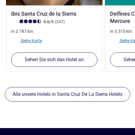
3,5 Sterne
Ibis Santa Cruz de la Sierra
Delfines C
4
Mercure
Note Kundenmeinungen (Bewertung ALL)
Bewertungen
4.6/5
(247
)
In
2.787
km
In
3.315
km
Siehe Karte
Siehe Ka
Sehen Sie sich das Hotel an
Sehen
Alle unsere Hotels in Santa Cruz De La Sierra Hotels