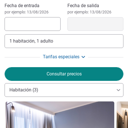
Reservar este hotel
IT034027A16D3DP2TC - CIR 034027-AL-00010
Fecha de entrada
Fecha de salida
GIANLUCA PALMIERI, Gestión hotelera
por ejemplo: 13/08/2026
por ejemplo: 13/08/2026
1 habitación, 1 adulto
Tarifas especiales
Consultar precios
Habitación (3)
Más información
Más i