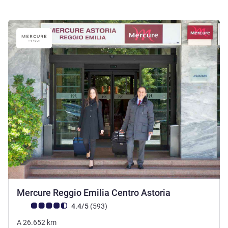
4 estrellas
Mercure Reggio Emilia Centro Astoria
Nota de clientes de Avis (Clasificación de ALL)
opiniones
4.4/5
(593
)
A
26.652
km