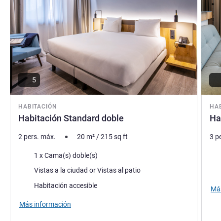
5
HABITACIÓN
HA
Habitación Standard doble
Ha
2 pers. máx.
20
m²
/
215
sq ft
3 p
Ropa de cama
Rop
1 x Cama(s) doble(s)
Views :
Vie
Vistas a la ciudad or Vistas al patio
Habitación accesible
Más
Más información