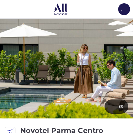
Load
80
4 estrel
Novotel Parma Centro