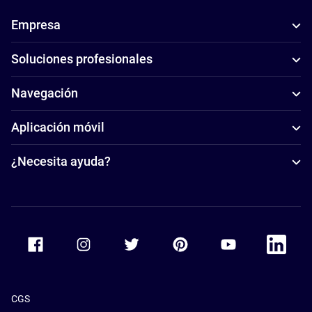
Empresa
Soluciones profesionales
Navegación
Aplicación móvil
¿Necesita ayuda?
Accor Facebook
Accor Instagram
Accor Twitter
Accor Pinterest
Accor Youtube
Accor Li
CGS