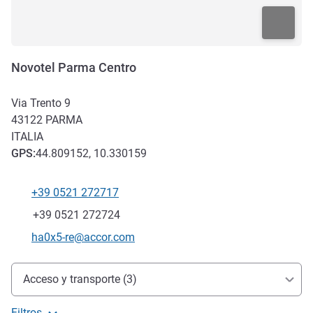
Novotel Parma Centro
Via Trento 9
43122
PARMA
ITALIA
GPS
:
44.809152, 10.330159
+39 0521 272717
Teléfono
Fax
+39 0521 272724
Correo electrónico de contacto
ha0x5-re@accor.com
Acceso y transporte
Acceso y transporte (3)
Filtros