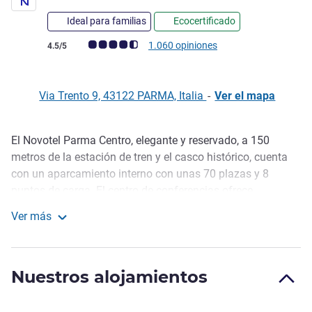
Ideal para familias
Ecocertificado
Nota de clientes de Avis (Clasificación de ALL)
1.060 opiniones
4.5/5
Via Trento 9, 43122 PARMA, Italia
-
Ver el mapa
El Novotel Parma Centro, elegante y reservado, a 150
Descripción
metros de la estación de tren y el casco histórico, cuenta
con un aparcamiento interno con unas 70 plazas y 8
puntos de carga. El centro de conferencias ofrece
capacidad para 200 personas. La zona de bienestar, la
Ver más
piscina y el gimnasio, recientemente inaugurados,
Novotel Parma Centro
garantizan total relajación.
Le damos la bienvenida al Novotel Parma Centro, el
Nuestros alojamientos
hotel ideal para explorar la ciudad con total tranquilidad en
una estancia llena de comodidades y servicios. CIN