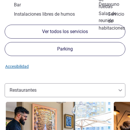
Desayuno
Bar
ruedas
Salas de
Instalaciones libres de humos
Servicio
reunión
de
habitaciones
Ver todos los servicios
Parking
Accesibilidad
Restaurantes
Más información
Más info