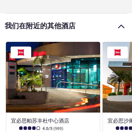
我们在附近的其他酒店
3 星
宜必思帕苏丰杜中心酒店
宜必思沙
客户意见评级 (ALL 评级)
评论
客户意见评级 (
4.0/5
(989
)