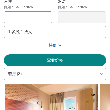
预订此酒店
入住
退房
玩、在大自然中散步或露营的理想去处。距离酒店 15 分钟
例如：13/08/2026
例如：13/08/2026
车程的 Corsan Erechim 大坝是风景优美的绝佳摄影地。
酒店在位于南里奥格兰德州埃雷欣，地理位置优越，距离
BR 153 和 RS 420 高速公路非常近，舒适实惠，热情欢迎
1 客房, 1 成人
您和您的家人入住。欢迎您预订并享受愉快的入住体验。
欢迎光临宜必思埃雷欣酒店。酒店的"安心悦界"标准可确
特价
保我们符合所有卫生规定，以安全的环境欢迎您的光临。随
时恭候您的光临！
查看价格
酒店管理
套房 (3)
请参阅详情
请参