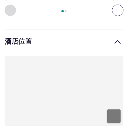
第
1
页，共
2
页
, 套房 1 : 标准公寓，配备一张双人床 , 套房 
上一个 - 套房
下一
酒店位置