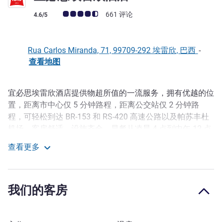
客户意见评级 (ALL 评级)
661 评论
4.6/5
Rua Carlos Miranda, 71, 99709-292 埃雷欣, 巴西
-
查看地图
宜必思埃雷欣酒店提供物超所值的一流服务，拥有优越的位
描述
置，距离市中心仅 5 分钟路程，距离公交站仅 2 分钟路
程，可轻松到达 BR-153 和 RS-420 高速公路以及帕苏丰杜
机场。客房舒适，设施齐全，早餐从凌晨 4 点到中午 12 点
供应，非常适合需要早起或喜欢睡懒觉的客人。酒店还设有
查看更多
餐厅、24 小时营业的酒吧以及最多可容纳 40 人的活动厅。
宜必思埃雷欣酒店
可携带小宠物犬。
入住埃雷欣的宜必思酒店，了解这座"友好之都"。游览距离
我们的客房
酒店仅 3 分钟车程的 Longines Malinowski 公园，以及仅 4
分钟车程的广场中心 Castelinho。 从宜必思埃雷欣酒店驱
车只需 29 分钟即可抵达 Nazzari 温泉瀑布，是全家户外游