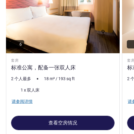
6
套房
套
标准公寓，配备一张双人床
标
2 个人最多
18
m²
/
193
sq ft
2 
床上用品
床
1 x 双人床
请参阅详情
请
查看空房情况