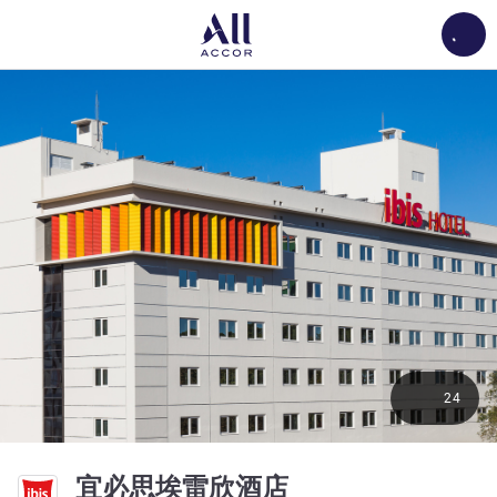
Load
24
3 星
宜必思埃雷欣酒店