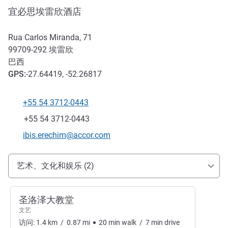
宜必思埃雷欣酒店
Rua Carlos Miranda, 71
99709-292
埃雷欣
巴西
GPS
:
-27.64419, -52.26817
+55 54 3712-0443
电话
传真
+55 54 3712-0443
联系电子邮件
ibis.erechim@accor.com
抵达和交通
艺术、文化和娱乐 (2)
圣洛泽大教堂
文艺
访问:
1.4
km
/
0.87
mi
20
min
walk
/
7
min
drive