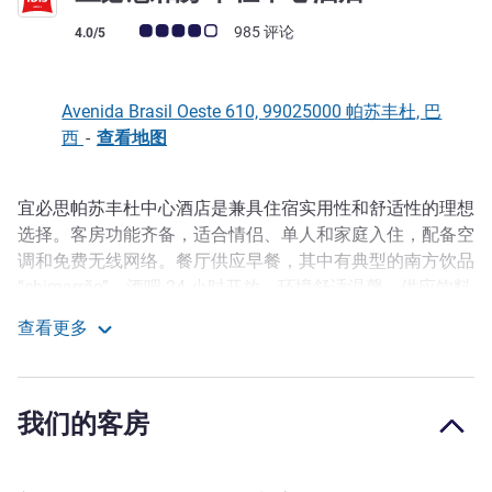
客户意见评级 (ALL 评级)
985 评论
4.0/5
Avenida Brasil Oeste 610, 99025000 帕苏丰杜, 巴
西
-
查看地图
宜必思帕苏丰杜中心酒店是兼具住宿实用性和舒适性的理想
描述
选择。客房功能齐备，适合情侣、单人和家庭入住，配备空
调和免费无线网络。餐厅供应早餐，其中有典型的南方饮品
“chimarrão”。酒吧 24 小时开放，环境舒适温馨，供应饮料
和小吃，让您尽享美妙的欢乐时光。这家位于帕苏丰杜的宜
查看更多
必思酒店允许携带宠物入住。
宜必思帕苏丰杜中心酒店
宜必思帕苏丰杜中心酒店位于主要的商业街 Brasil Oeste 大
街，这里遍布各行各业的企业商家。从酒店步行 2 分钟即
我们的客房
可到达 Ruth Schneider 博物馆，其建筑历史悠久，设有展
览区。 如果想户外漫步，可前往距酒店 4 分钟车程的 Gare
公园。如果想了解当地文化，可前往距酒店 2 分钟车程的