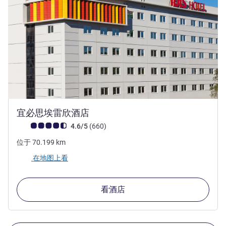
3 星
宜必思埃雷欣酒店
客户意见评级 (ALL 评级)
评论
4.6/5
(660
)
位于
70.199
km
在地图上看
看酒店