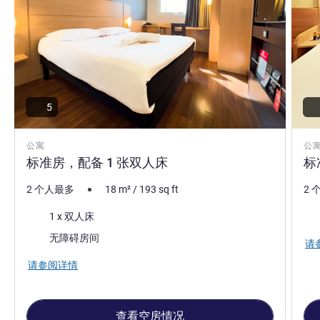
5
公寓
公
标准房，配备 1 张双人床
标
2 个人最多
18
m²
/
193
sq ft
2 
床上用品
床
1 x 双人床
无障碍房间
请
请参阅详情
查看空房情况