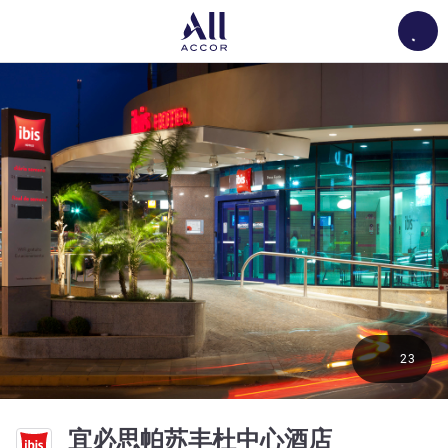
Load
23
3 星
宜必思帕苏丰杜中心酒店