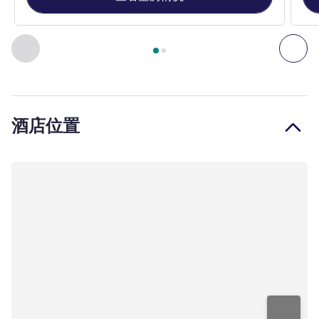
第
1
页，共
2
页
, 公寓 1 : 标准房，配备 1 张双人床 , 公寓 2
上一个 - 公寓
下一
酒店位置