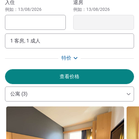
预订此酒店
入住
退房
Marechal Floriano 广场，或者在国际民俗节期间来游览这
例如：13/08/2026
例如：13/08/2026
座城市。
这家位于帕苏丰杜 RS 的酒店住宿环境舒适，地理位置优
越，价格经济实惠，非常适合游览城市景点。无论是商务游
1 客房, 1 成人
还是休闲游，都欢迎您立即预订宜必思帕苏丰杜中心酒店。
欢迎光临宜必思帕苏丰杜中心酒店！衷心祝您入住愉快！
特价
Jéssica Campo 酒店管理
查看价格
公寓 (3)
请参阅详情
请参