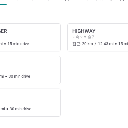
GER
HIGHWAY
고속 도로 출구
mi
15
min
drive
접근:
20
km
/
12.43
mi
15
m
mi
30
min
drive
mi
30
min
drive