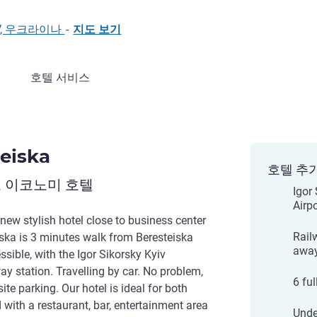
KYIV, 우크라이나
-
지도 보기
호텔 서비스
teiska
호텔 추
 이코노미 호텔
Igor
Airp
 new stylish hotel close to business center
Rail
eiska is 3 minutes walk from Beresteiska
awa
essible, with the Igor Sikorsky Kyiv
way station. Travelling by car. No problem,
6 fu
e parking. Our hotel is ideal for both
 with a restaurant, bar, entertainment area
Unde