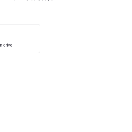
in
drive