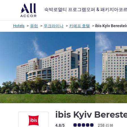
숙박
로열티 프로그램
오퍼 & 패키지
아코르
Hotels
유럽
우크라이나
키예프 호텔
ibis Kyiv Bereste
ibis Kyiv Berest
고객 평점 (ALL 평가)
4.8/5
258 리뷰