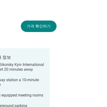
가격 확인하기
가 정보
 Sikorsky Kyiv International
ort 20 minutes away
way station a 10-minute
y
ll equipped meeting rooms
rground parking