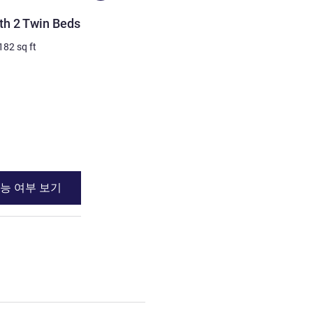
객실
th 2 Twin Beds
Premium Room with 1 do
182
sq ft
2명 최대
21
m²
/
226
sq ft
침구
1 x 더블 베드
전망:
도심쪽
세부 정보 보기
능 여부 보기
이용 가능 여부
with 2 Twin Beds