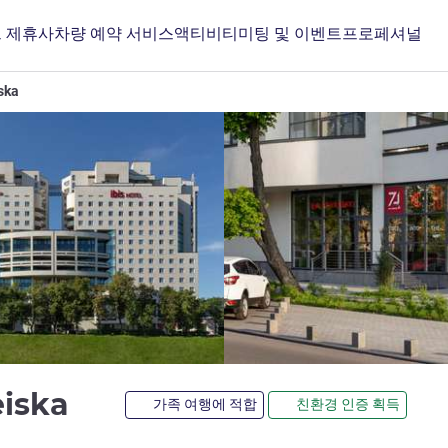
 제휴사
차량 예약 서비스
액티비티
미팅 및 이벤트
프로페셔널
iska
3성
eiska
가족 여행에 적합
친환경 인증 획득