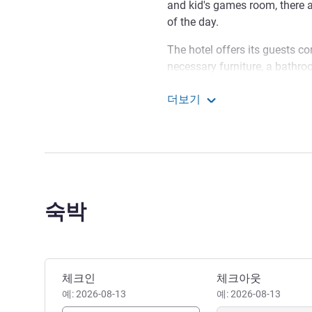
and kid's games room, there a
of the day.
The hotel offers its guests c
necessary furniture, a bathro
are ideal for business functi
더보기
are fitted with modern equip
ibis Kyiv Beresteiska
zone, where you can unwind w
travelling with children can c
families to relax.
ibis Kyiv Beresteiska is locat
walk from the subway and bus
숙박
km away.
At the ibis Kyiv Beresteisk
hospitality through our mott
We look forward to welcome y
이 호텔 예약하기
체크인
체크아웃
예: 2026-08-13
예: 2026-08-13
Manager