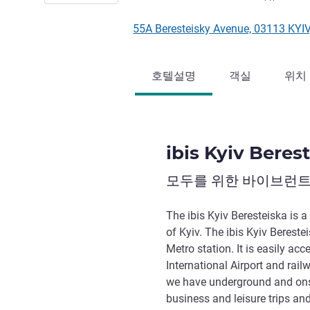
55A Beresteisky Avenue, 03113 
호텔설명
객실
위치
ibis Kyiv Beres
모두를 위한 바이브런트
The ibis Kyiv Beresteiska is a
of Kyiv. The ibis Kyiv Berest
Metro station. It is easily acc
International Airport and rail
we have underground and onsit
business and leisure trips and