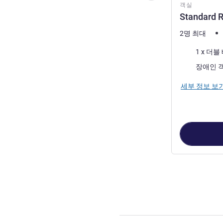
객실
Standard R
2명 최대
침구
1 x 더블
장애인 
세부 정보 보
3
/
1
페이지
, 객실 