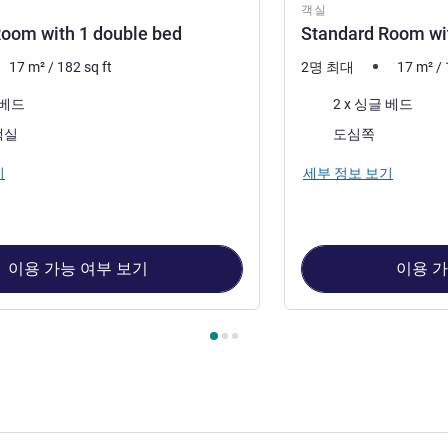
객실
oom with 1 double bed
Standard Room wi
17
m²
/
182
sq ft
2명 최대
17
m²
/
침구
 베드
2 x 싱글 베드
전망:
객실
도심쪽
기
세부 정보 보기
이용 가능 여부 보기
이용 가
1 : Standard Room with 1 double bed , 객실 2 : Standard Room 