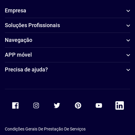
Empresa
Soluções Profissionais
Navegação
APP móvel
Precisa de ajuda?
Accor Facebook
Accor Instagram
Accor Twitter
Accor Pinterest
Accor Youtube
Accor Li
Condições Gerais De Prestação De Serviços