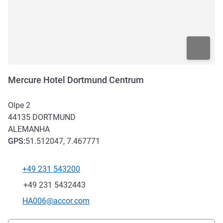
Mercure Hotel Dortmund Centrum
Olpe 2
44135
DORTMUND
ALEMANHA
GPS
:
51.512047, 7.467771
+49 231 543200
Telefone
Fax
+49 231 5432443
E-mail de contacto
HA006@accor.com