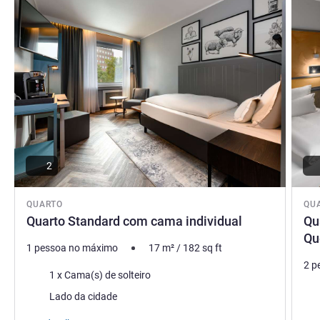
2
QUARTO
QU
Quarto Standard com cama individual
Qu
Qu
1 pessoa no máximo
17
m²
/
182
sq ft
2 p
Cama
1 x Cama(s) de solteiro
Ca
Vistas:
Lado da cidade
Vist