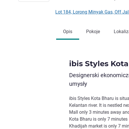
Lot 184, Lorong Minyak Gas, Off J
Opis
Pokoje
Lokaliz
ibis Styles Kot
Designerski ekonomiczn
umysły
ibis Styles Kota Bharu is sit
Kelantan river. It is nestled 
Mall only 3 minutes away and
Kota Bharu is only 7 minutes 
Khadijah market is only 7 min