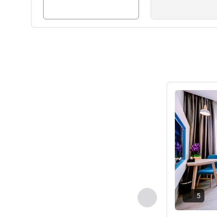
Pokaż szczeg
5
Poprzedni - Pokój