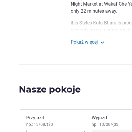
Night Market at Wakaf Che Ye
only 22 minutes away.
ibis Styles Kota Bharu is prou
recognizing our commitment to
certification reflects our ong
Pokaż więcej
impact while ensuring a comfo
ibis Styles Kota Bharu
Welcome to Ibis Styles Kota
colorful geometrical design of
experience the "bright & bold
lobby
Nasze pokoje
Zakaria Harun, Zarządzanie
Zarezerwuj ten hotel
Przyjazd
Wyjazd
np.: 13/08/{$3
np.: 13/08/{$3