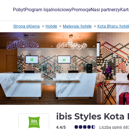
Pobyt
Program lojalnościowy
Promocje
Nasi partnerzy
Kar
Strona główna
Hotele
Malaysia: hotele
Kota Bharu: hotel
ibis Styles Kot
Ocena klientów (Ocena ALL)
4.4/5
Liczba opinii: 68