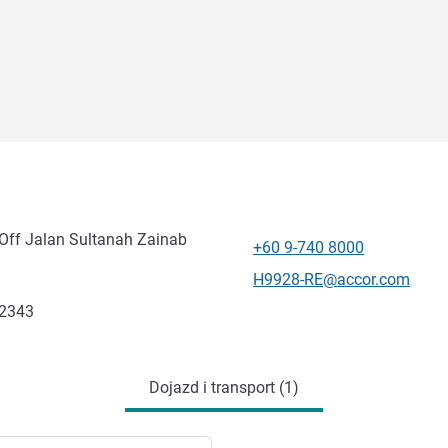
 Off Jalan Sultanah Zainab
+60 9-740 8000
Telefon
Kontaktowy adres e-mail
H9928-RE@accor.com
.2343
Dojazd i transport (1)