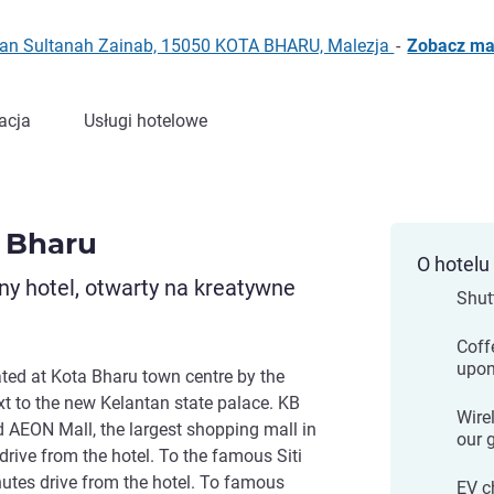
alan Sultanah Zainab, 15050 KOTA BHARU, Malezja
-
Zobacz m
acja
Usługi hotelowe
a Bharu
O hotelu
y hotel, otwarty na kreatywne
Shut
Coff
upon
uated at Kota Bharu town centre by the
next to the new Kelantan state palace. KB
Wire
 AEON Mall, the largest shopping mall in
our 
drive from the hotel. To the famous Siti
utes drive from the hotel. To famous
EV c