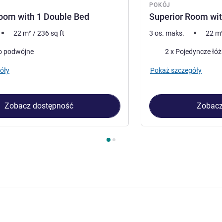
POKÓJ
oom with 1 Double Bed
Superior Room wit
22
m²
/
236
sq ft
3 os. maks.
22
m
Pościel
o podwójne
2 x Pojedyncze łó
óły
Pokaż szczegóły
Zobacz dostępność
Zobacz
kój 1 : Superior Room with 1 Double Bed , Pokój 2 : Superior Ro