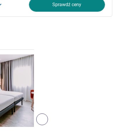
Sprawdź ceny
Pokaż szczegóły
4
Następny - Pokój