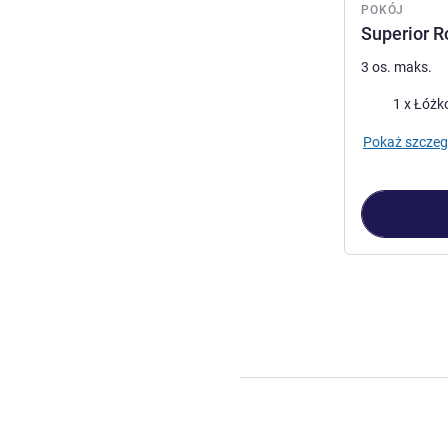
POKÓJ
Superior R
3 os. maks.
Pościel
1 x Łóżk
Pokaż szczeg
Strona
1
z
2
, Po