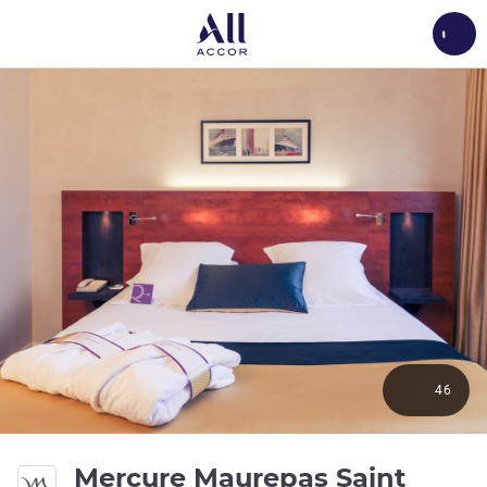
Load
46
Mercure Maurepas Saint