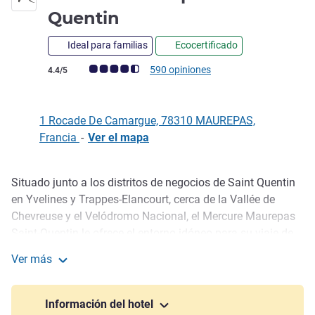
4 estrellas
Quentin
Ideal para familias
Ecocertificado
Nota de clientes de Avis (Clasificación de ALL)
590 opiniones
4.4/5
1 Rocade De Camargue, 78310 MAUREPAS,
Francia
-
Ver el mapa
Situado junto a los distritos de negocios de Saint Quentin
Descripción
en Yvelines y Trappes-Elancourt, cerca de la Vallée de
Chevreuse y el Velódromo Nacional, el Mercure Maurepas
Saint-Quentin le ofrece el entorno idóneo para su viaje de
placer o de negocios con un a decoración interior inspirada
Ver más
en los cruceros trasatlánticos. El restaurante Le Transat
Mercure Maurepas Saint Quentin
sirve comida casera y cuenta con terraza al aire libre.
Ofrecemos 5 salas de reuniones con capacidad para un
Información del hotel