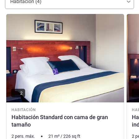
Habitación (4)
Más información
Más i
2
HABITACIÓN
HA
Habitación Standard con cama de gran
Ha
tamaño
in
2 pers. máx.
21
m²
/
226
sq ft
2 p