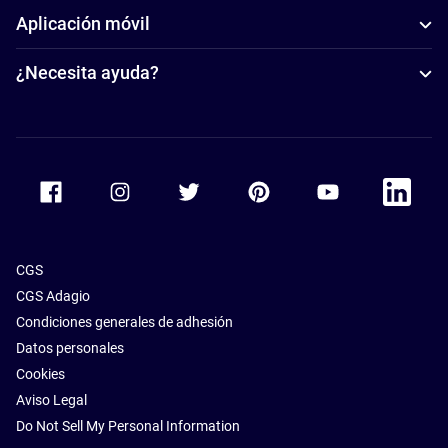
Aplicación móvil
¿Necesita ayuda?
Accor Facebook
Accor Instagram
Accor Twitter
Accor Pinterest
Accor Youtube
Accor Li
CGS
CGS Adagio
Condiciones generales de adhesión
Datos personales
Cookies
Aviso Legal
Do Not Sell My Personal Information