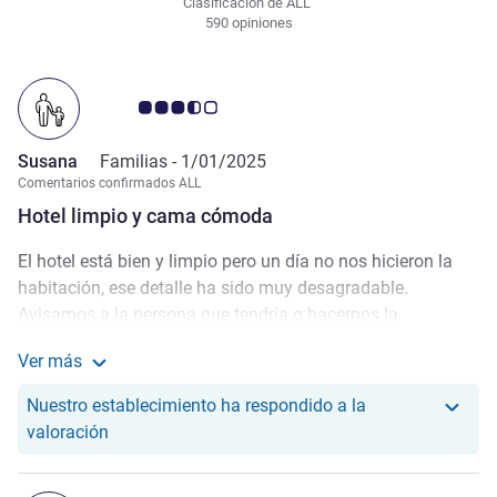
Clasificación de ALL
590 opiniones
Nota de clientes de Avis 3.5/5
Susana
Familias -
1/01/2025
Comentarios confirmados ALL
Hotel limpio y cama cómoda
El hotel está bien y limpio pero un día no nos hicieron la
habitación, ese detalle ha sido muy desagradable.
Avisamos a la persona que tendría q hacernos la
habitación que salíamos en unos minutos (a las 11:30 de
Ver más
la mañana) y cuando volvimos a la 20 horas no está
Más información sobre la valoración de Susana
hecha la habitación y al no haber solución, solo nos
Nuestro establecimiento ha respondido a la
ofrecieron unas toallas limpias. Creo q un hotel de
Nuestro hotel ha respondido a la valoración de S
valoración
4,estrellas debe cuidar mucho más estas situaciones, la
habitación estuvo vacía todo el día.