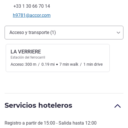
Teléfono
Fax
+33 1 30 66 70 14
Correo electrónico de contacto
h9781@accor.com
Acceso y transporte
Acceso y transporte (1)
LA VERRIERE
Estación del ferrocarril
Acceso:
300
m
/
0.19
mi
7
min
walk
/
1
min
drive
Servicios hoteleros
Registro a partir de
15:00
- Salida hasta
12:00