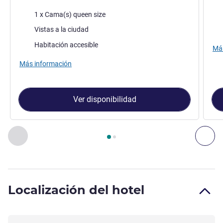
Ropa de cama
Rop
1 x Cama(s) queen size
Views :
Vie
Vistas a la ciudad
Habitación accesible
Más
Más información
Ver disponibilidad
Página
1
de
2
, Habitación 1 : Habitación Standard con cama 
Anterior - Habitación
Sig
Localización del hotel