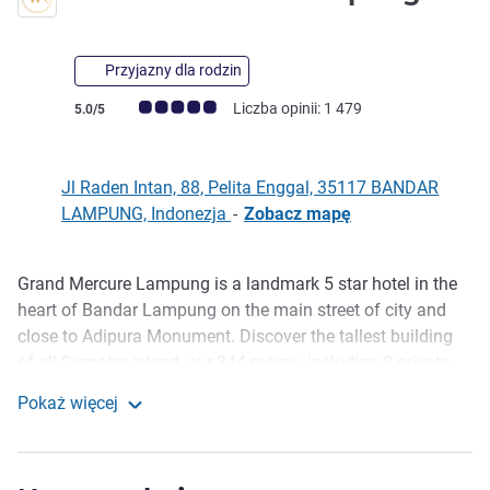
Przyjazny dla rodzin
Ocena klientów (Ocena ALL)
Liczba opinii: 1 479
5.0/5
Jl Raden Intan, 88, Pelita Enggal, 35117 BANDAR
LAMPUNG, Indonezja
-
Zobacz mapę
Grand Mercure Lampung is a landmark 5 star hotel in the
Opis
heart of Bandar Lampung on the main street of city and
close to Adipura Monument. Discover the tallest building
of all Sumatra island, our 344 rooms, including 8 private
pool suites, 1 Grand Ballroom , 2 Ballrooms and 16
Pokaż więcej
Meeting Rooms. Enjoy the unparalleled view at our
Grand Mercure Lampung
Rooftop Bar & Lounge, indulge yourself with our delicious
restaurant specialties, or relax at our Swimming Pool and