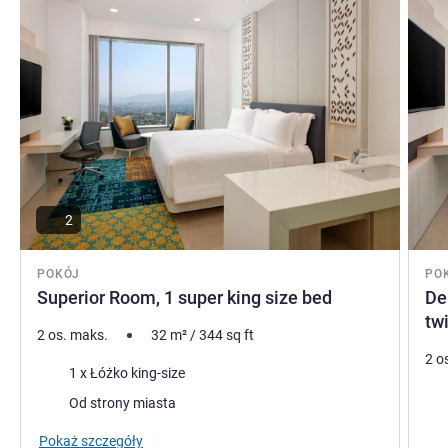
2
POKÓJ
PO
Superior Room, 1 super king size bed
De
tw
2 os. maks.
32
m²
/
344
sq ft
2 o
Pościel
1 x Łóżko king-size
Poś
Widoki:
Od strony miasta
Wid
Pokaż szczegóły