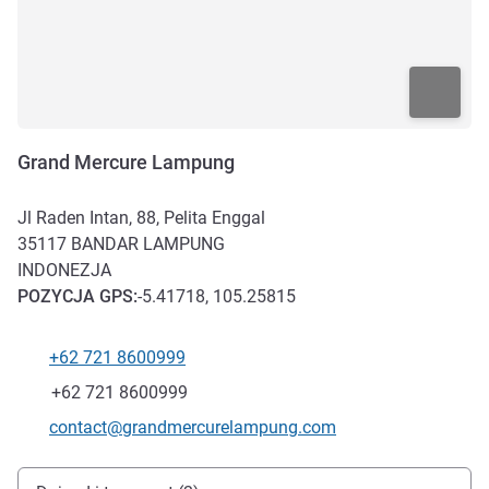
Grand Mercure Lampung
Jl Raden Intan, 88, Pelita Enggal
35117
BANDAR LAMPUNG
INDONEZJA
POZYCJA
GPS
:
-5.41718, 105.25815
+62 721 8600999
Telefon
Faks
+62 721 8600999
Kontaktowy adres e-mail
contact@grandmercurelampung.com
Dojazd i transport