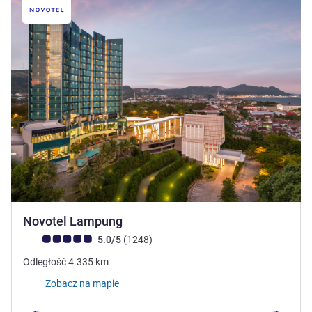
4 gwiazdki
Novotel Lampung
Ocena klientów (Ocena ALL)
Liczba opinii
5.0/5
(1248
)
Odległość
4.335
km
Zobacz na mapie