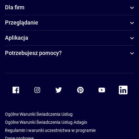
Dla firm
Przeglądanie
Aplikacja
Potrzebujesz pomocy?
Accor Facebook
Accor Instagram
Accor Twitter
Accor Pinterest
Accor Youtube
Accor Li
Ogólne Warunki Świadczenia Usług
Ogólne Warunki Świadczenia Usług Adagio
Regulamin i warunki uczestnictwa w programie
Dane osobowe