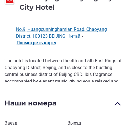
3 звезды
City Hotel
No.9, Huangcunninghamian Road, Chaoyang
District, 100123 BEIJING, Китай
-
Посмотреть карту
The hotel is located between the 4th and 5th East Rings of
Описание
Chaoyang District, Beijing, and is close to the bustling
central business district of Beijing CBD. Ibis fragrance
accompanied by elegant music, giving you a relaxed and
elegant social environment . The hotel's simple and high-
quality light luxury design allows each guest to experience
Наши номера
a brand-new sensory journey in the hotel, and we sincerely
provide considerate service for each business visitor.
Забронировать этот отель
Заезд
Выезд