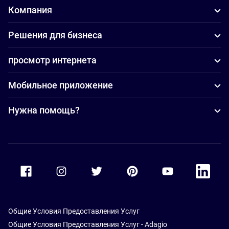
Компания
Решения для бизнеса
просмотр интернета
Мобильное приложение
Нужна помощь?
Accor Facebook
Accor Instagram
Accor Twitter
Accor Pinterest
Accor Youtube
Accor Li
Общие Условия Предоставления Услуг
Общие Условия Предоставления Услуг - Adagio