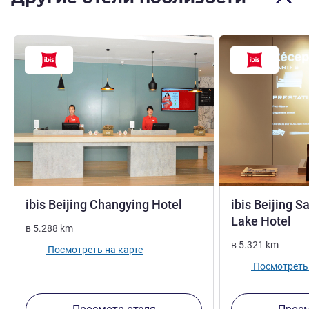
1 звезда
ibis Beijing Changying Hotel
ibis Beijing S
1 
Lake Hotel
в
5.288
km
в
5.321
km
Посмотреть на карте
Посмотреть 