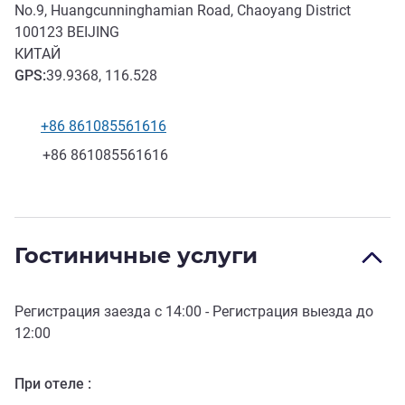
No.9, Huangcunninghamian Road, Chaoyang District
100123
BEIJING
КИТАЙ
GPS
:
39.9368, 116.528
+86 861085561616
Телефон
Факс
+86 861085561616
Гостиничные услуги
Регистрация заезда с
14:00
- Регистрация выезда до
12:00
При отеле