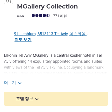
5성
MGallery Collection
고객 평점 (ALL 평가)
771 리뷰
4.3/5
9 Lilienblum, 6513113 Tel Aviv, 이스라엘
-
지도 보기
Elkonin Tel Aviv MGallery is a central kosher hotel in Tel
호텔설명
Aviv offering 44 exquisitely appointed rooms and suites
with views of the Tel Aviv skyline. Occupying a landmark
1913 building, our boutique hotel in Tel Aviv's Neve Tzedek
area, including breakfast restaurant , as well as an intimate
더보기
Lounge Bar and a Rooftop
Elkonin Hotel Tel Aviv - MGallery Collection
Minutes from our hotel is Rothschild Boulevard, where
호텔 정보
designer stores, art galleries and cafes converge. We're
also ideally located for the Suzanne Dellal Centre of Dance