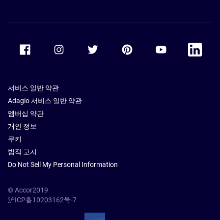
Accor Facebook
Accor Instagram
Accor Twitter
Accor Pinterest
Accor Youtube
Accor Li
서비스 일반 약관
Adagio 서비스 일반 약관
멤버십 약관
개인 정보
쿠키
법적 고지
Do Not Sell My Personal Information
© Accor2019
沪ICP备10203162号-7
SSL Secure – globalSign