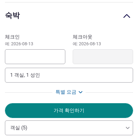
and Theatre, Park HaTachana's shopping and gastronomy,
museums and the beach. Hosting a private or corporate
숙박
event? The Library, is an elegant, flexible space with a
private terrace, ideal for business meetings and special
occasions, with many luxury catering options. Our
이 호텔 예약하기
체크인
체크아웃
restaurant, patio and rooftop are also available for events.
예: 2026-08-13
예: 2026-08-13
Elkonin Tel Aviv MGallery is a 30-minute drive from Ben
Gurion Airport. We can arrange private airport transfers
request. By car, take Exit 13 bearing west from Highway 20.
Tel Aviv Central bus station and HaHagana Railway
1 객실, 1 성인
Station are also close by.
특별 요금
Welcome to a space where creativity and elegance
intersect to offer tailor-made experiences in the heart of Tel
Aviv. Fusing modern luxury with the charm of its
가격 확인하기
distinguished heritage, Elkonin Tel Aviv MGallery is not just
a hotel, it's your home.
객실 (5)
Yuval Kol-Aman 호텔 관리