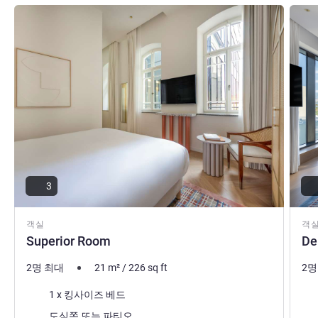
세부 정보 보기
세부 
3
객실
객
Superior Room
De
2명 최대
21
m²
/
226
sq ft
2명
침구
침
1 x 킹사이즈 베드
전망:
전망
도심쪽 또는 파티오