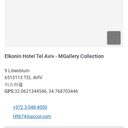
Elkonin Hotel Tel Aviv - MGallery Collection
9 Lilienblum
6513113
TEL AVIV
이스라엘
GPS
:
32.0621344546, 34.768703446
+972 3-548-4000
전화
E-mail
H9674@accor.com