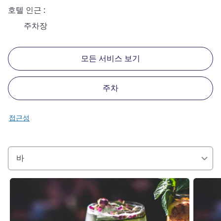
호텔 인근
주차장
모든 서비스 보기
주차
접근성
바
세부 정보 보기
세부 정보