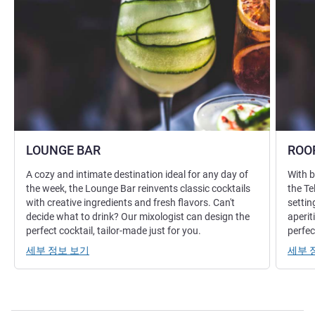
LOUNGE BAR
ROO
A cozy and intimate destination ideal for any day of
With b
the week, the Lounge Bar reinvents classic cocktails
the Te
with creative ingredients and fresh flavors. Can't
settin
decide what to drink? Our mixologist can design the
aperit
perfect cocktail, tailor-made just for you.
perfec
세부 정보 보기
세부 