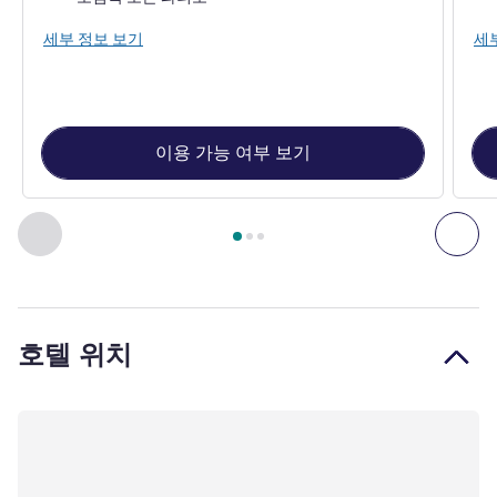
세부 정보 보기
세
이용 가능 여부 보기
3
/
1
페이지
, 객실 1 : Superior Room , 객실 2 : Deluxe Room
이전 - 객실
다음
호텔 위치