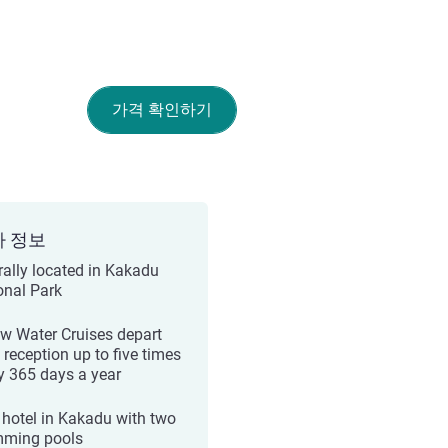
가격 확인하기
가 정보
rally located in Kakadu
onal Park
ow Water Cruises depart
 reception up to five times
y 365 days a year
 hotel in Kakadu with two
ming pools