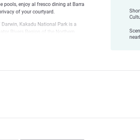
le pools, enjoy al fresco dining at Barra
Shor
 privacy of your courtyard.
Cult
Darwin, Kakadu National Park is a
Scen
gator Rivers Region of the Northern
near
rk is in the UNESCO World Heritage List.