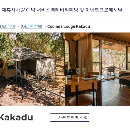
 제휴사
차량 예약 서비스
액티비티
미팅 및 이벤트
프로페셔널
 및 주변
자비루 호텔
Cooinda Lodge Kakadu
3성
 Kakadu
가족 여행에 적합