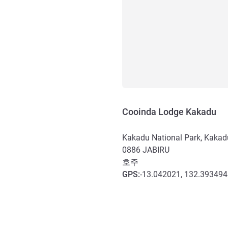
Cooinda Lodge Kakadu
Kakadu National Park, Kaka
0886
JABIRU
호주
GPS
:
-13.042021, 132.393494
호텔 접근 및 교통