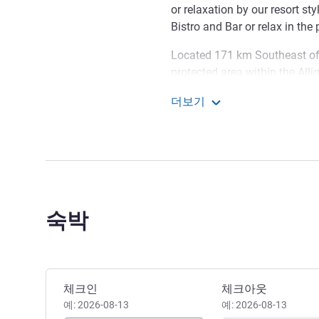
or relaxation by our resort sty
Bistro and Bar or relax in the
Located 171 km Southeast of 
protected area within the Alli
Territory of Australia. The pa
더보기
Cooinda Lodge Kakadu
숙박
이 호텔 예약하기
체크인
체크아웃
예: 2026-08-13
예: 2026-08-13