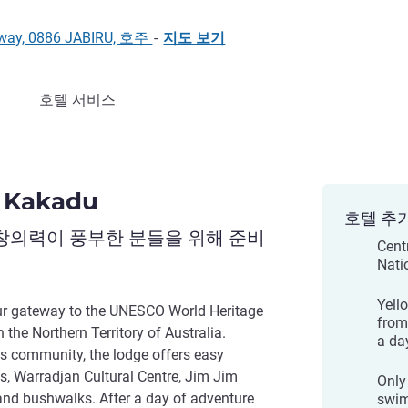
hway, 0886 JABIRU, 호주
-
지도 보기
호텔 서비스
 Kakadu
호텔 추
 창의력이 풍부한 분들을 위해 준비
Cent
Nati
Yell
r gateway to the UNESCO World Heritage
from
 the Northern Territory of Australia.
a da
s community, the lodge offers easy
s, Warradjan Cultural Centre, Jim Jim
Only
 and bushwalks. After a day of adventure
swim