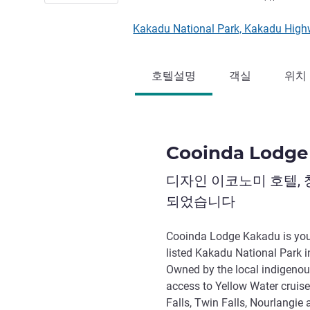
Kakadu National Park, Kakadu Hig
호텔설명
객실
위치
Cooinda Lodge
디자인 이코노미 호텔,
되었습니다
Cooinda Lodge Kakadu is you
listed Kakadu National Park in
Owned by the local indigenou
access to Yellow Water cruise
Falls, Twin Falls, Nourlangie