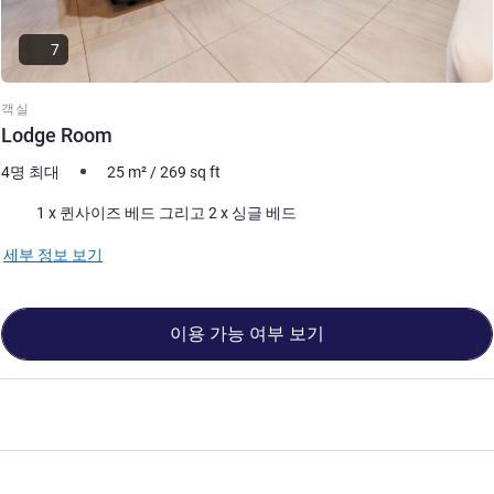
7
객실
Lodge Room
4명 최대
25
m²
/
269
sq ft
침구
1 x 퀸사이즈 베드 그리고 2 x 싱글 베드
세부 정보 보기
이용 가능 여부 보기