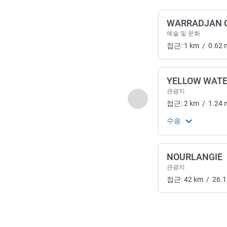
WARRADJAN 
예술 및 문화
접근:
1
km
/
0.62
YELLOW WAT
관광지
이전 - 예술, 문화, 엔
접근:
2
km
/
1.24
수송
NOURLANGIE
관광지
접근:
42
km
/
26.1
2
/
1
페이지
, 예술, 문