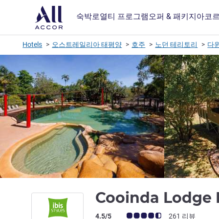
숙박
로열티 프로그램
오퍼 & 패키지
아코르
Hotels
오스트레일리아 태평양
호주
노던 테리토리
다윈
Cooinda Lodge
고객 평점 (ALL 평가)
4.5/5
261 리뷰