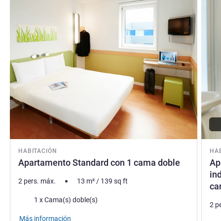
Más información
Más i
HABITACIÓN
HA
Apartamento Standard con 1 cama doble
Ap
in
2 pers. máx.
13
m²
/
139
sq ft
ca
Ropa de cama
1 x Cama(s) doble(s)
2 p
Más información