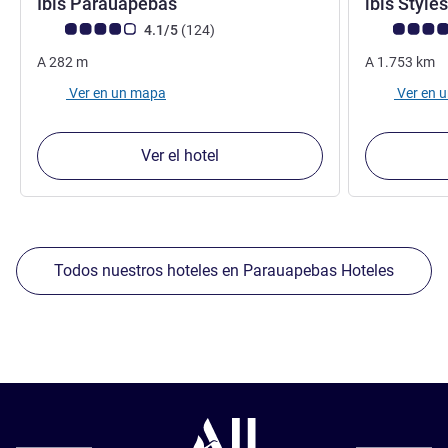
3 estrellas
Ibis Parauapebas
ibis Styl
Nota de clientes de Avis (Clasificación de ALL)
opiniones
Nota de clien
4.1/5
(124
)
A
282
m
A
1.753
km
Ver en un mapa
Ver en 
Ver el hotel
Todos nuestros hoteles en Parauapebas Hoteles