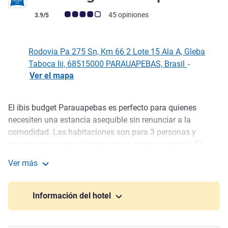
Nota de clientes de Avis (Clasificación de ALL)
45 opiniones
3.9/5
Rodovia Pa 275 Sn, Km 66 2 Lote 15 Ala A, Gleba
Taboca Iii, 68515000 PARAUAPEBAS, Brasil
-
Ver el mapa
El ibis budget Parauapebas es perfecto para quienes
Descripción
necesiten una estancia asequible sin renunciar a la
comodidad. Las habitaciones son para 3 personas y
cuentan con camas individuales o cama supletoria. El
desayuno es opcional y ofrece varias opciones. En la
Ver más
tienda encontrará más opciones de comida y cuidado
ibis Budget Parauapebas
personal. El hotel también tiene centro de negocios y
aparcamiento. Se admiten perros por un suplemento.
Información del hotel
Hay numerosas opciones para pasear en Pará. Si desea
hacer ecotours, visite el bosque nacional de Carajás, a 13