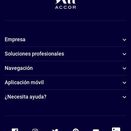
Empresa
Soluciones profesionales
Navegación
Aplicación móvil
¿Necesita ayuda?
Accor Facebook
Accor Instagram
Accor Twitter
Accor Pinterest
Accor Youtube
Accor Li