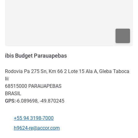
ibis Budget Parauapebas
Rodovia Pa 275 Sn, Km 66 2 Lote 15 Ala A, Gleba Taboca
Iii
68515000
PARAUAPEBAS
BRASIL
GPS
:
-6.089698, -49.870245
+55 94 3198-7000
Teléfono
Correo electrónico de contacto
h9624-re@accor.com