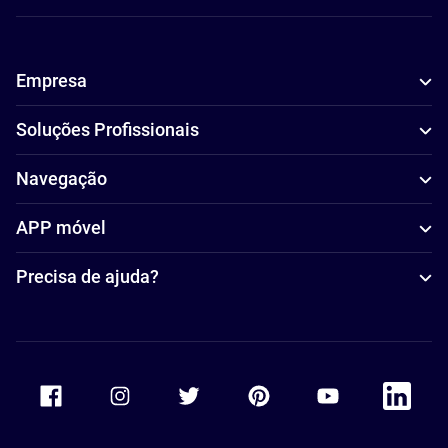
Empresa
Soluções Profissionais
Navegação
APP móvel
Precisa de ajuda?
Accor Facebook
Accor Instagram
Accor Twitter
Accor Pinterest
Accor Youtube
Accor Li