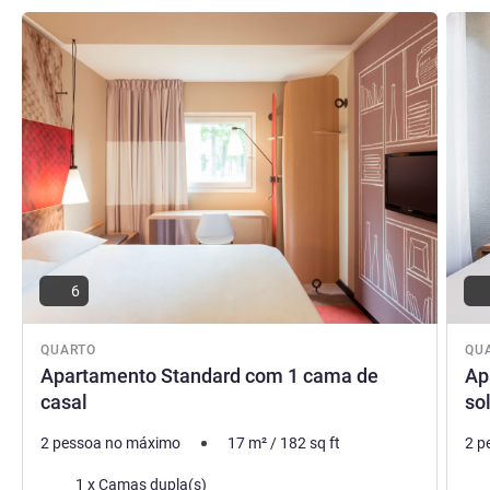
Ver detalhes
Ver de
6
QUARTO
QU
Apartamento Standard com 1 cama de
Ap
casal
sol
2 pessoa no máximo
17
m²
/
182
sq ft
2 p
Cama
Ca
1 x Camas dupla(s)