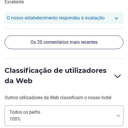
Excelente
O nosso hot
O nosso estabelecimento respondeu à avaliação
Os 20 comentários mais recentes
Classificação de utilizadores
da Web
Outros utilizadores da Web classificam o nosso hotel
Todos os perfis
100%