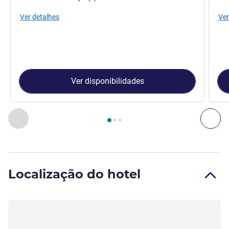
Ver detalhes
Ver
Ver disponibilidades
Página
1
de
3
, Quarto 1 : Apartamento Standard com 1 cama 
Anterior - Quarto
Seg
Localização do hotel