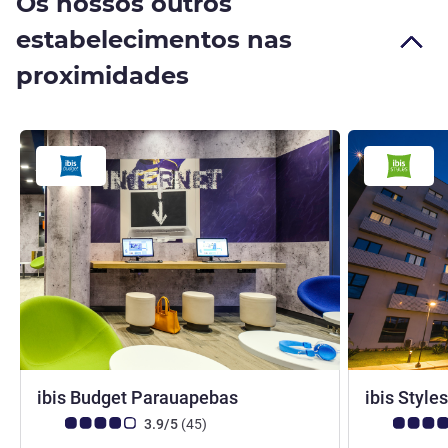
Os nossos outros
estabelecimentos nas
proximidades
2 estrelas
ibis Budget Parauapebas
ibis Styl
Nota clientes Avis (Classificação ALL)
comentários
Nota clientes
3.9/5
(45
)