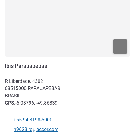
Ibis Parauapebas
R Liberdade, 4302
68515000
PARAUAPEBAS
BRASIL
GPS
:
-6.08796, -49.86839
+55 94 3198-5000
Telefone
E-mail de contacto
h9623-re@accor.com