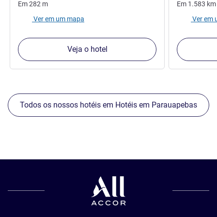
Em
282
m
Em
1.583
km
Ver em um mapa
Ver em
Veja o hotel
Todos os nossos hotéis em Hotéis em Parauapebas