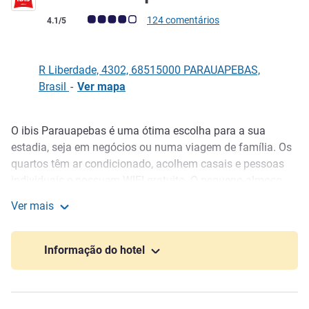
Nota clientes Avis (Classificação ALL)
124 comentários
4.1/5
R Liberdade, 4302, 68515000 PARAUAPEBAS,
Brasil
-
Ver mapa
O ibis Parauapebas é uma ótima escolha para a sua
Descrição
estadia, seja em negócios ou numa viagem de família. Os
quartos têm ar condicionado, acolhem casais e pessoas
individuais e possuem WIFI gratuito. O pequeno-almoço,
almoço e jantar são servidos no restaurante,
Ver mais
opcionalmente e com um menu variado. O bar está aberto
Ibis Parauapebas
todos os dias, 24 horas por dia, num espaço amigável.
Além disso, o ibis Parauapebas tem um centro de negócios
Informação do hotel
e estacionamento com 70 lugares. E, por uma taxa
adicional, pode trazer o seu cão.
O ibis Parauapebas está bem localizado e permite rápido