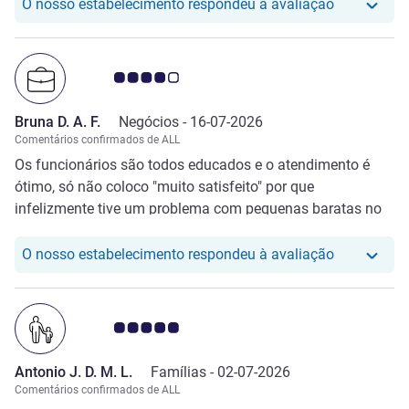
O nosso hot
O nosso estabelecimento respondeu à avaliação
Nota clientes Avis 4.0/5
Bruna D. A. F.
Negócios -
16-07-2026
Comentários confirmados de ALL
Os funcionários são todos educados e o atendimento é
ótimo, só não coloco "muito satisfeito" por que
infelizmente tive um problema com pequenas baratas no
meu quarto por 3 D. seguidos e também goteira no
banheiro, o quarto em questão era o 354. Quando
O nosso hot
O nosso estabelecimento respondeu à avaliação
comuniquei a recepção, prontamente me trocaram de
quarto e nesse não tive problemas.
Nota clientes Avis 5.0/5
Antonio J. D. M. L.
Famílias -
02-07-2026
Comentários confirmados de ALL