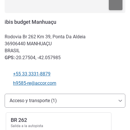
ibis budget Manhuaçu
Rodovia Br 262 Km 39, Ponta Da Aldeia
36906440
MANHUAÇU
BRASIL
GPS
:
-20.27504, -42.057985
+55 33 3331-8879
Teléfono
Correo electrónico de contacto
h9585-re@accor.com
Acceso y transporte
Acceso y transporte (1)
BR 262
Salida a la autopista