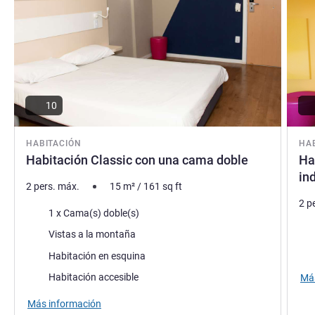
10
HABITACIÓN
HA
Habitación Classic con una cama doble
Ha
in
2 pers. máx.
15
m²
/
161
sq ft
2 p
Ropa de cama
1 x Cama(s) doble(s)
Rop
Views :
Vistas a la montaña
Asse
Assets :
Habitación en esquina
Habitación accesible
Más
Más información