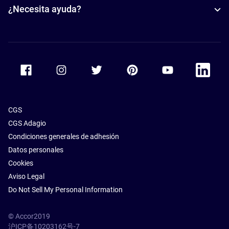
¿Necesita ayuda?
Accor Facebook
Accor Instagram
Accor Twitter
Accor Pinterest
Accor Youtube
Accor Li
CGS
CGS Adagio
Condiciones generales de adhesión
Datos personales
Cookies
Aviso Legal
Do Not Sell My Personal Information
© Accor2019
沪ICP备10203162号-7