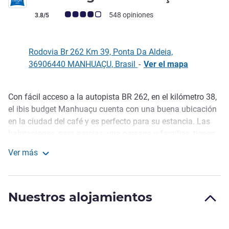
Nota de clientes de Avis (Clasificación de ALL)
548 opiniones
3.8/5
Rodovia Br 262 Km 39, Ponta Da Aldeia,
36906440 MANHUAÇU, Brasil
-
Ver el mapa
Con fácil acceso a la autopista BR 262, en el kilómetro 38,
Descripción
el ibis budget Manhuaçu cuenta con una buena ubicación
en la ciudad del café y es perfecto para su estancia. Las
habitaciones, para parejas, una persona y familias, tienen
TV, aire acondicionado y WIFI gratuito. El desayuno se
Ver más
sirve todos los días (opcional). La tienda está disponible
ibis budget Manhuaçu
las 24 horas. Además, este hotel de Manhuaçu tiene
aparcamiento gratuito y centro de negocios. Admitimos
Nuestros alojamientos
perros pequeños (por un suplemento).
Disfrute de su estancia en el hotel ibis Manhuaçu para
visitar y conocer mejor esta ciudad. Visite el castillo del