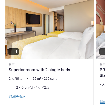
and well-located hotel, all for a great value for money.
Nadia QUADRA, General Manager
Mrs Nadia QUADRA ホテル経営
4
客室
客
Superior room with 2 single beds
PR
SI
2 人/最大
25
m²
/
269
sq ft
2 
寝具
2 x シングルベッド2台
寝
詳細を表示
詳