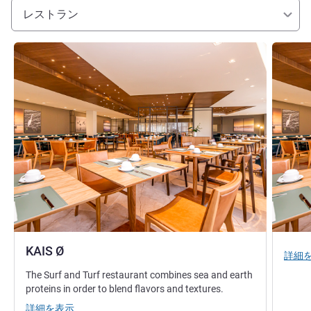
レストラン
詳細を表示
詳細を表
KAIS Ø
詳細
The Surf and Turf restaurant combines sea and earth
proteins in order to blend flavors and textures.
詳細を表示