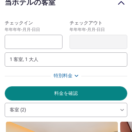
当ホテルの客室
também conta com 5 salas de eventos com auditório,
espaço kids e estacionamento.
O Porto de Itajaí e o Centro da cidade ficam ainda mais
このホテルを予約
チェックイン
チェックアウト
perto: a 5 e 3 minutos de carro, respectivamente.Diversas
年年年年-月月-日日
年年年年-月月-日日
empresas estão ao redor do hotel: Caixa Econômica,
UNISOCIESC - FGV, Allog e Hamburg Sud, por exemplo.
Você também consegue acessar pontos turísticos
famosos com facilidade a partir do Mercure Itajaí
1 客室, 1 大人
Navegantes: Beto Carrero, Balneário Camboriú, Praia
Cabeçudas e Praia Brava são locais em que você vai levar
特別料金
no máximo 40min de carro para chegar.
Hotel em Itajaí SC com instalações novas, design
料金を確認
moderno, preço econômico e perto do Centro, da Região
Histórica e Portuária para viagens executivas, de lazer e
para eventos só tem um: o Mercure Itajaí Navegantes.
客室 (2)
Welcome to the Mecure itajaí Navegantes Hotel, where
詳細を表示
詳細
you will have a unique experience in a modernly-designed