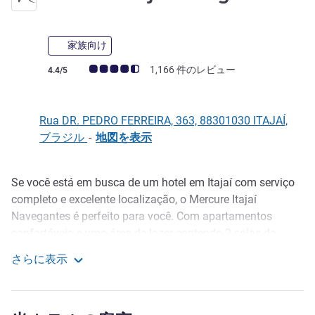
家族向け
お客さまの声 (確認済みレビュー アコーホテルズ)
1,166 件のレビュー
4.4/5
Rua DR. PEDRO FERREIRA, 363, 88301030 ITAJAÍ,
ブラジル
-
地図を表示
Se você está em busca de um hotel em Itajaí com serviço
説明
completo e excelente localização, o Mercure Itajaí
Navegantes é perfeito para você. Com apartamentos
confortáveis e uma área de lazer contendo 2 salas de
massagem, sauna 24h e bar na piscina são ideais para
さらに表示
relaxar. O restaurante Kais 0 traz o melhor dos frutos do
Mercure Itajaí Navegantes
mar, enquanto o bar Kais 0 oferece deliciosas tapas. O
melhor e mais novo hotel em Itajaí - Santa Catarina