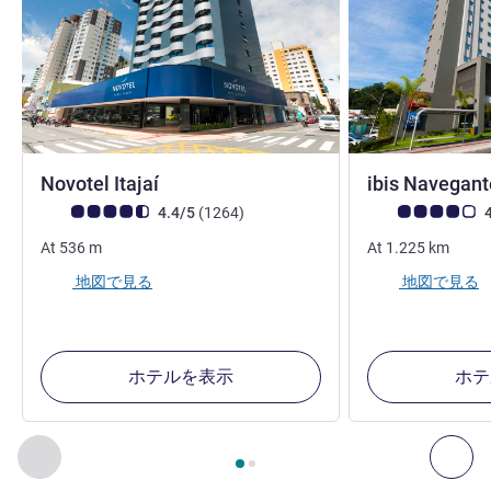
4 つ星
Novotel Itajaí
ibis Navegant
お客さまの声 (確認済みレビュー アコーホテルズ)
件のレビュー
お客さまの声 (確
4.4/5
(1264
)
4
At
536
m
At
1.225
km
地図で見る
地図で見る
ホテルを表示
ホテ
2
ページ中
1
ページ
, 周辺の他の施設 1 :, 周辺の他の施設 2 :,
前に戻る - 周辺の他の施設
次へ