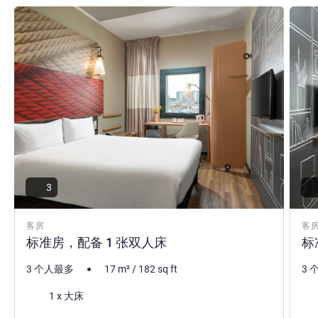
请参阅详情
请参
3
客房
客
标准房，配备 1 张双人床
标
3 个人最多
17
m²
/
182
sq ft
3 
床上用品
床
1 x 大床