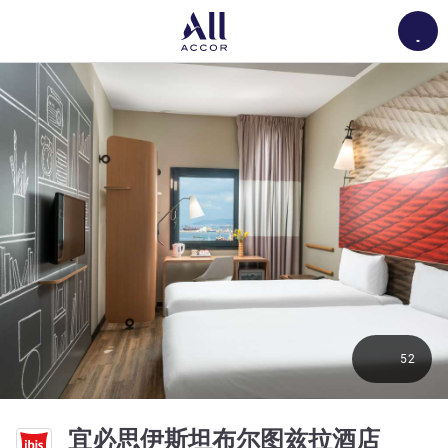
Load
52
宜必思伊斯坦布尔图兹拉酒店