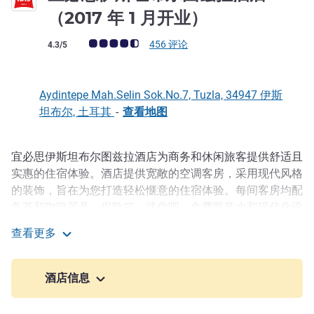
3 星
（2017 年 1 月开业）
客户意见评级 (ALL 评级)
456 评论
4.3/5
Aydintepe Mah.Selin Sok.No.7, Tuzla, 34947 伊斯
坦布尔, 土耳其
-
查看地图
宜必思伊斯坦布尔图兹拉酒店为商务和休闲旅客提供舒适且
描述
实惠的住宿体验。酒店提供宽敞的空调客房，采用现代风格
的装饰，旨在为您打造轻松惬意的住宿体验。每间客房均配
备茶和咖啡器具、保险箱、迷你吧、免费瓶装水和现代化设
施，让客人尽享舒适。酒店还提供私人停车场和 5 间设施
查看更多
齐全的会议室，适合举办中小型活动。
宜必思伊斯坦布尔图兹拉酒店（2017 年 1 月开业）
从宜必思图兹拉酒店的窗口眺望出去，可以看到令人心动的
酒店信息
城市建筑与马尔马拉海蓝色海天一线的和谐景象。宜必思餐
厅的自助早餐，以及午餐和晚餐提供国际美食。