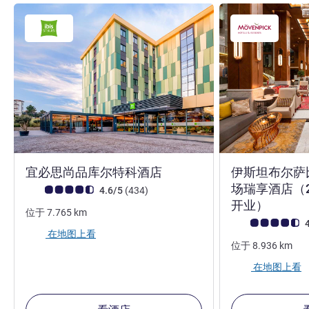
4 星
宜必思尚品库尔特科酒店
伊斯坦布尔萨
场瑞享酒店（202
客户意见评级 (ALL 评级)
评论
4.6/5
(434
)
5 星
开业）
位于
7.765
km
客户意见评级 (ALL
4
在地图上看
位于
8.936
km
在地图上看