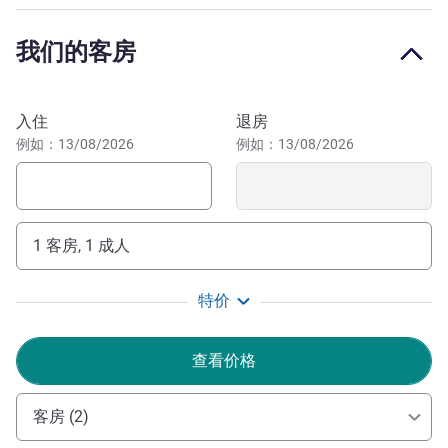
宜必思伊斯坦布尔图兹拉酒店紧邻 D100 高速公路，靠近彭
我们的客房
迪克-图兹拉交汇处，可便捷前往商业区及交通枢纽。酒店
距离萨比哈·格克琴机场 10 分钟车程。
Welcome to ibis Istanbul Tuzla! Enjoy a comfortable stay
预订此酒店
入住
退房
with easy access to the airport, business hubs, and the
例如：13/08/2026
例如：13/08/2026
coast. We are here to make your visit relaxing and
memorable
Gülşah Sezen 酒店管理
1 客房, 1 成人
特价
查看价格
客房 (2)