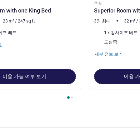
객실
m with one King Bed
Superior Room wit
23
m²
/
247
sq ft
3명 최대
32
m²
/
침구
사이즈 베드
1 x 킹사이즈 베드
전망:
도심쪽
기
세부 정보 보기
이용 가능 여부 보기
이용 가
1 : Studio Room with one King Bed , 객실 2 : Superior Room wit