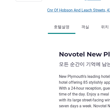
Cnr Of Hobson And Leach Stree
호텔설명
객실
위치
Novotel New P
모든 순간이 기억에 남
New Plymouth's leading hotel
hotel offering 85 stylishly 
With a 24-hour reception, gue
time of the day. Enjoy a meal
with its large street-facing 
seven days a week. Novotel 