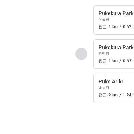
Pukekura Park
식물원
접근:
1
km
/
0.62
Pukekura Park
이전 - 예술, 문화, 엔
경마장
접근:
1
km
/
0.62
Puke Ariki
박물관
접근:
2
km
/
1.24
2
/
1
페이지
, 예술, 문