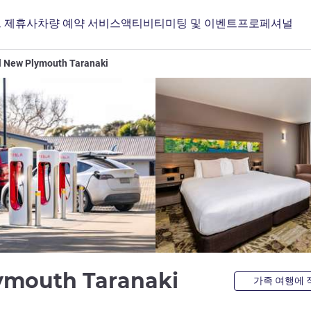
 제휴사
차량 예약 서비스
액티비티
미팅 및 이벤트
프로페셔널
l New Plymouth Taranaki
4.5성
ymouth Taranaki
가족 여행에 