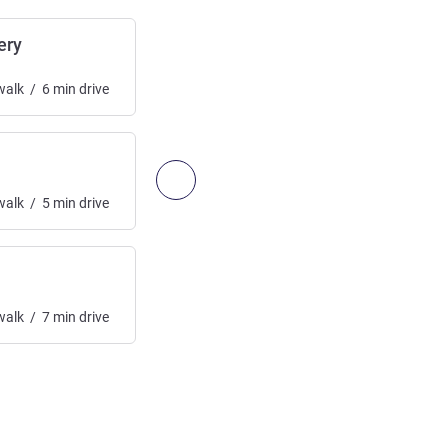
ery
Brooklands Zoo
동물원
alk
/
6
min
drive
접근:
3
km
/
1.86
mi
32
min
walk
/
5
min
다음 - 예술, 문화, 엔터테인먼트
alk
/
5
min
drive
alk
/
7
min
drive