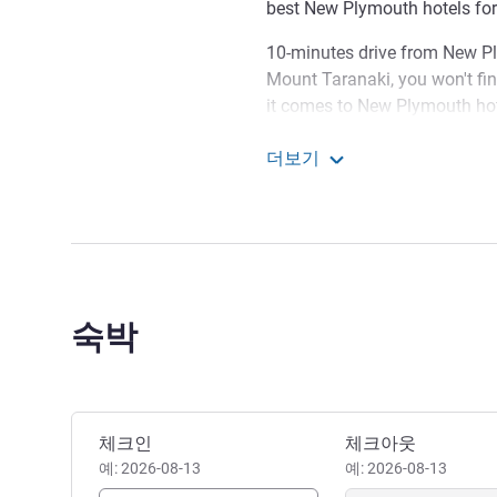
best New Plymouth hotels for 
10-minutes drive from New Pl
Mount Taranaki, you won't f
it comes to New Plymouth hot
the city from the north, Novo
더보기
walk from the CBD and city at
Novotel New Plymouth Ta
Coastal Walkway, Len Lye Cen
Brooklands.
An easy stroll from New Plymo
attractions such as the Govet
museum, you'll have easy acces
숙박
including many dining and en
Come and stay with us at 
Taranaki, the most stylish hot
이 호텔 예약하기
체크인
체크아웃
JAMES CUNNINGHAM 호텔
예: 2026-08-13
예: 2026-08-13