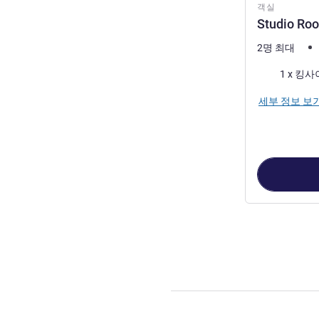
객실
Studio Roo
2명 최대
침구
1 x 킹
세부 정보 보
2
/
1
페이지
, 객실 