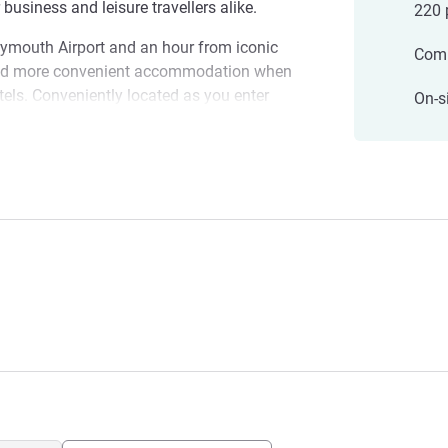
business and leisure travellers alike.
220 
ymouth Airport and an hour from iconic
Comp
ind more convenient accommodation when
els. Conveniently located as you enter
On-s
tel New Plymouth Taranaki is just a short
tractions including Pukekura Park,
ranaki
tre, Puke Ariki and the TSB Bowl of
uth central business district and
t-Brewster Art Gallery and Puke Ariki
s to all the region has to offer,
tertainment options.
our much-beloved Novotel New Plymouth
el in Taranaki.
 관리