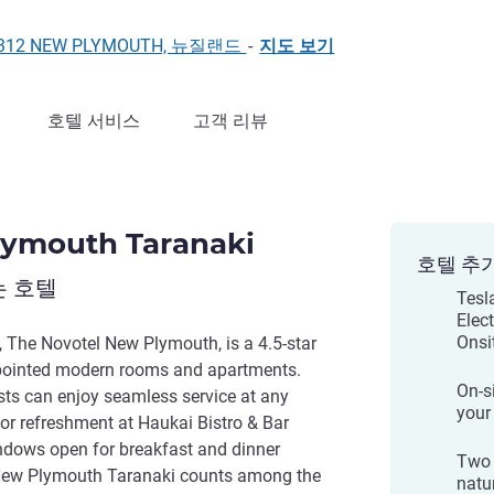
ts, 4312 NEW PLYMOUTH, 뉴질랜드
-
지도 보기
호텔 서비스
고객 리뷰
lymouth Taranaki
호텔 추
는 호텔
Tesl
Elec
Onsi
, The Novotel New Plymouth, is a 4.5-star
appointed modern rooms and apartments.
On-s
sts can enjoy seamless service at any
your
 or refreshment at Haukai Bistro & Bar
windows open for breakfast and dinner
Two 
New Plymouth Taranaki counts among the
natur