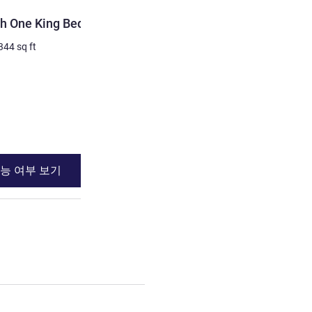
객실
h One King Bed
Superior Room with Two 
344
sq ft
4명 최대
32
m²
/
344
sq ft
침구
2 x 퀸사이즈 베드
전망:
도심쪽
세부 정보 보기
능 여부 보기
이용 가능 여부
h One King Bed