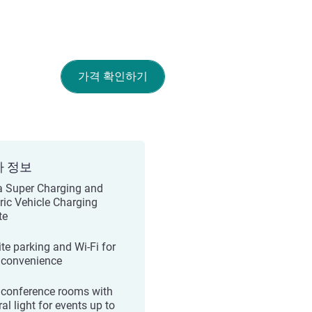
가격 확인하기
가 정보
a Super Charging and
tric Vehicle Charging
te
ite parking and Wi-Fi for
 convenience
conference rooms with
al light for events up to