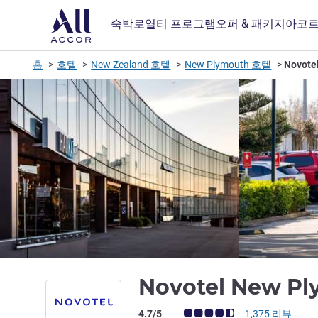
숙박
로열티 프로그램
오퍼 & 패키지
아코르
홈
호텔
New Zealand 호텔
New Plymouth 호텔
Novote
Novotel New Pl
고객 평점 (ALL 평가)
4.7/5
1,375 리뷰