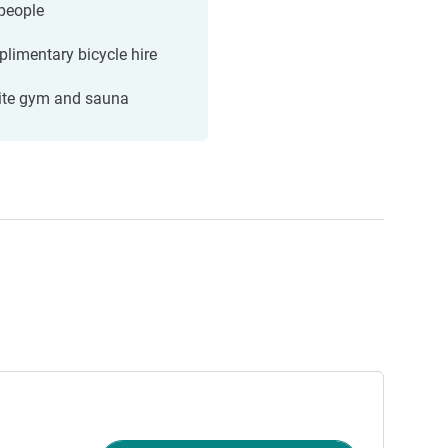
people
limentary bicycle hire
ite gym and sauna