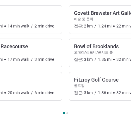
Govett Brewster Art Gall
예술 및 문화
mi
14
min
walk
/
2
min
drive
접근:
2
km
/
1.24
mi
22
min
w
 Racecourse
Bowl of Brooklands
터테인먼트
오페라/심포니/콘서트 홀
mi
17
min
walk
/
3
min
drive
접근:
3
km
/
1.86
mi
32
min
w
Fitzroy Golf Course
골프장
mi
20
min
walk
/
6
min
drive
접근:
3
km
/
1.86
mi
32
min
w
화, 엔터테인먼트 1 :, 예술, 문화, 엔터테인먼트 2 :