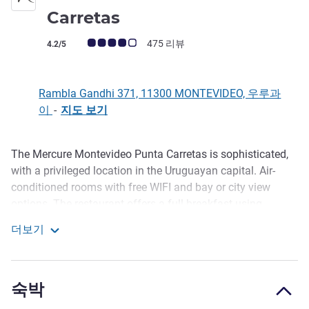
4성
Carretas
고객 평점 (ALL 평가)
475 리뷰
4.2/5
Rambla Gandhi 371, 11300 MONTEVIDEO, 우루과
이
-
지도 보기
The Mercure Montevideo Punta Carretas is sophisticated,
호텔설명
with a privileged location in the Uruguayan capital. Air-
conditioned rooms with free WIFI and bay or city view
options. The restaurant offers a full breakfast using
homemade and local products. If you have meetings and
더보기
conferences, use the modern Gauguin Room, and if you
Mercure Montevideo Punta Carretas
need to work quietly, visit the business center.
The Mercure Punta Carretas hotel is in one of the most
숙박
prestigious areas of the country, with a privileged view. The