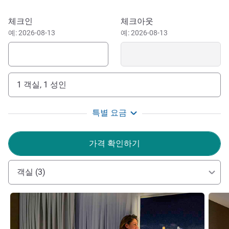
Punta Carretas Shopping Mall is perfect for shopping, just
two blocks from the hotel Visit Castillo Pitamiglio Cultural
이 호텔 예약하기
체크인
체크아웃
Center or Punta Carretas Lighthouse, located a 5-minute
예: 2026-08-13
예: 2026-08-13
drive from the hotel. For sports, visit Club de Golf de
Uruguay, also located 5 minutes by car from the hotel.
Enjoy a modern, comfortable hotel in Montevideo, with top
1 객실, 1 성인
services and an incredible location for several walks
through countless interesting tourist spots. Come book the
Mercure Montevideo Punta Carretas
특별 요금
가격 확인하기
객실 (3)
세부 정보 보기
세부 