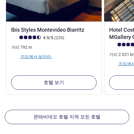
3성
Ibis Styles Montevideo Biarritz
Hotel Cos
MGallery 
고객 평점 (ALL 평가)
리뷰
4.5/5
(226
)
고객 평점 (AL
거리
792
m
거리
2.021
k
지도에서 보아라.
지도에서
호텔 보기
몬테비데오 호텔 지역 모든 호텔