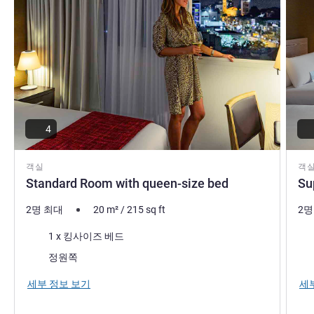
4
객실
객
Standard Room with queen-size bed
Su
2명 최대
20
m²
/
215
sq ft
2명
침구
침
1 x 킹사이즈 베드
전망:
전망
정원쪽
세부 정보 보기
세