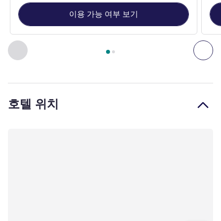
이용 가능 여부 보기
2
/
1
페이지
, 객실 1 : Standard Room with queen-size bed , 객실 
이전 - 객실
다음
호텔 위치