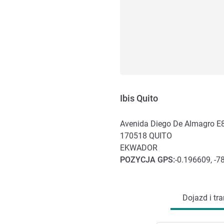
Ibis Quito
Avenida Diego De Almagro E8 
170518
QUITO
EKWADOR
POZYCJA
GPS
:
-0.196609, -7
Dojazd i transport
Dojazd i tra