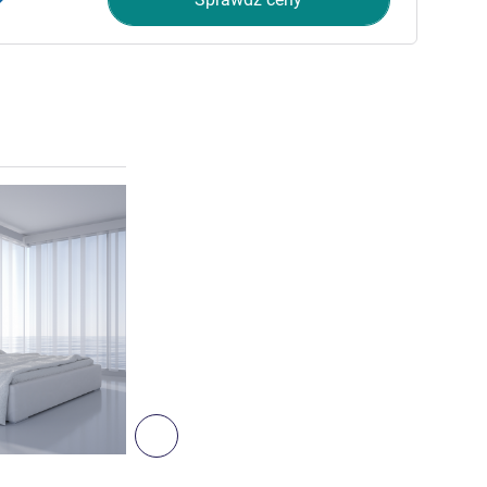
Pokaż szczegóły
Następny - Pokój
POKÓJ