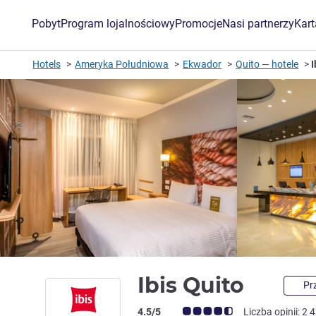
Pobyt
Program lojalnościowy
Promocje
Nasi partnerzy
Kar
Hotels
Ameryka Południowa
Ekwador
Quito — hotele
I
3 gwi
Ibis Quito
Pr
Ocena klientów (Ocena ALL)
4.5/5
Liczba opinii: 2 