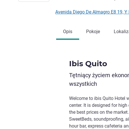
Avenida Diego De Almagro E8 19, Y
Opis
Pokoje
Lokaliz
Ibis Quito
Tętniący życiem ekonom
wszystkich
Welcome to ibis Quito Hotel wi
center. It is designed for hig
the best prices on the marke
SweetBeds, soundproofing, air 
hour bar, express cafeteria a