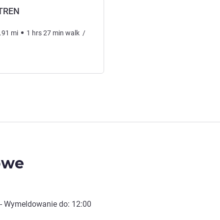
 TREN
.91
mi
1
hrs
27
min
walk
/
owe
- Wymeldowanie do:
12:00