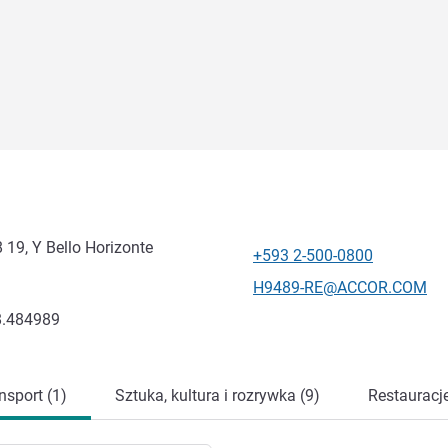
19, Y Bello Horizonte
+593 2-500-0800
Telefon
Kontaktowy adres e-mail
H9489-RE@ACCOR.COM
8.484989
nsport (1)
Sztuka, kultura i rozrywka (9)
Restauracje