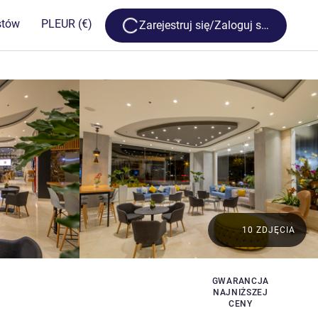
Loading...
stów
PL
EUR
(€)
Zarejestruj się/Zaloguj się
10 ZDJĘCIA
GWARANCJA
NAJNIŻSZEJ
CENY