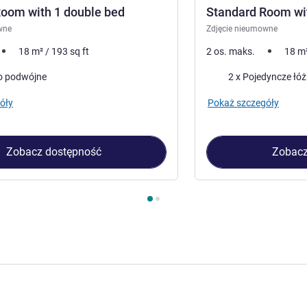
oom with 1 double bed
Standard Room wit
wne
Zdjęcie nieumowne
18
m²
/
193
sq ft
2 os. maks.
18
m
Pościel
o podwójne
2 x Pojedyncze łó
óły
Pokaż szczegóły
Zobacz dostępność
Zobacz
kój 1 : Standard Room with 1 double bed , Pokój 2 : Standard Ro