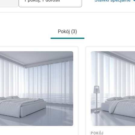
Pokój (3)
óły
Pokaż szczegóły
POKÓJ