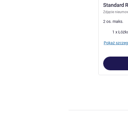
Standard R
Zdjęcie nieumo
2 os. maks.
Pościel
1 x Łóżk
Pokaż szczeg
Strona
1
z
2
, Po