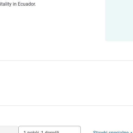
tality in Ecuador.
1 pokój, 1 dorośli
Stawki specjalne