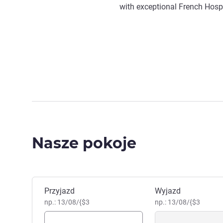
with exceptional French Hospi
Nasze pokoje
Zarezerwuj ten hotel
Przyjazd
Wyjazd
np.: 13/08/{$3
np.: 13/08/{$3