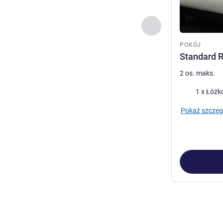
Poprzedni - Pokój
POKÓJ
Standard R
2 os. maks.
Pościel
1 x Łóżk
Pokaż szczeg
Strona
1
z
3
, Po