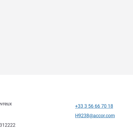
evreux
+33 3 56 66 70 18
Telefon
Kontaktowy adres e-mail
H9238@accor.com
.312222