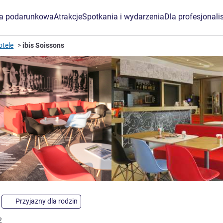
ta podarunkowa
Atrakcje
Spotkania i wydarzenia
Dla profesjonali
otele
ibis Soissons
gwiazdki
Przyjazny dla rodzin
2