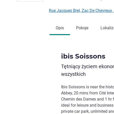
Rue Jacques Brel, Zac De Chevreux
Opis
Pokoje
Lokaliz
ibis Soissons
Tętniący życiem ekonom
wszystkich
Ibis Soissons is near the hist
Abbey, 20 mins from Cité Int
Chemin des Dames and 1 hr f
ideal for leisure and business
private car park, unlimited a