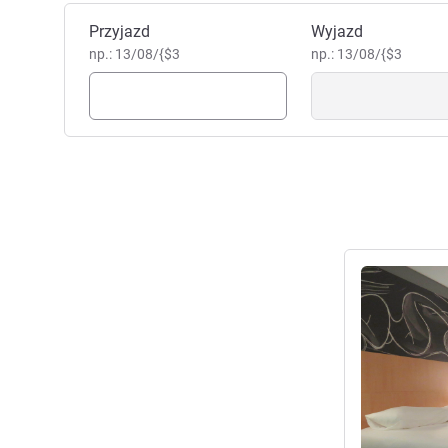
Zarezerwuj ten hotel
Przyjazd
Wyjazd
np.: 13/08/{$3
np.: 13/08/{$3
Pokaż szczeg