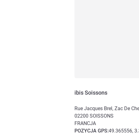
ibis Soissons
Rue Jacques Brel, Zac De Ch
02200
SOISSONS
FRANCJA
POZYCJA
GPS
:
49.365556, 3
Dojazd i transport