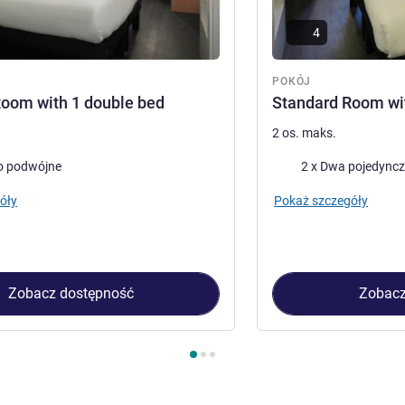
4
POKÓJ
oom with 1 double bed
Standard Room wit
2 os. maks.
Pościel
o podwójne
2 x Dwa pojedyncz
óły
Pokaż szczegóły
Zobacz dostępność
Zobacz
kój 1 : Standard Room with 1 double bed , Pokój 2 : Standard Ro