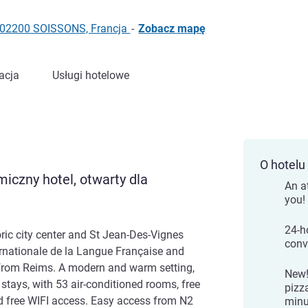
, 02200 SOISSONS, Francja
-
Zobacz mapę
acja
Usługi hotelowe
O hotelu
iczny hotel, otwarty dla
An a
you!
24-h
oric city center and St Jean-Des-Vignes
conv
ernationale de la Langue Française and
rom Reims. A modern and warm setting,
New!
 stays, with 53 air-conditioned rooms, free
pizza
nd free WIFI access. Easy access from N2
minu