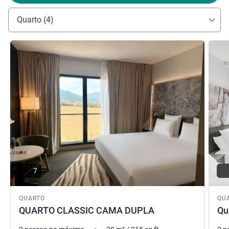
Quarto (4)
Ver detalhes
Ver de
7
QUARTO
QU
QUARTO CLASSIC CAMA DUPLA
Qu