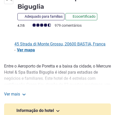
4 estrelas
Biguglia
Adequado para famílias
Ecocertificado
Nota clientes Avis (Classificação ALL)
979 comentários
4.7/5
45 Strada di Monte Grossu, 20600 BASTIA, França
-
Ver mapa
Entre o Aeroporto de Poretta e a baixa da cidade, o Mercure
Descrição
Hotel & Spa Bastia Biguglia é ideal para estadias de
negócios e familiares. Este hotel de 4 estrelas com
certificação Green Key dispõe de 83 quartos modernos, um
restaurante com terraço, um bar, salas de reuniões
Ver mais
espaçosas, um Spa com piscina coberta e estacionamento
Mercure Hotel & Spa Bastia Biguglia
seguro. A nossa equipa assegura conforto, relaxamento e
uma receção calorosa perto das praias, aldeias e atrações
Informação do hotel