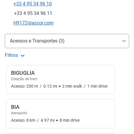
+33 4 95 34 96 10
Telefone
Fax
+33 4 95 34 96 11
E-mail de contacto
H9172@accor.com
Acesso e transporte
Acessos e Transportes (3)
Filtros
BIGUGLIA
Estação de trem
Acesso:
200
m
/
0.12
mi
2
min
walk
/
1
min
drive
BIA
Aeroporto
Acesso:
8
km
/
4.97
mi
8
min
drive