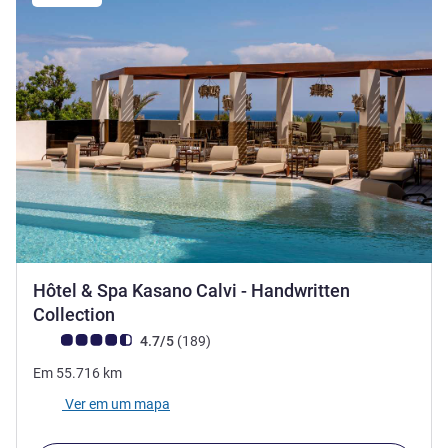
Hôtel & Spa Kasano Calvi - Handwritten
4 estrelas
Collection
Nota clientes Avis (Classificação ALL)
comentários
4.7/5
(189
)
Em
55.716
km
Ver em um mapa