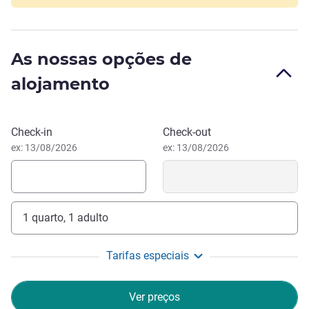
turísticas da região.
Aninhado entre os tesouros da Córsega, presenteie-se
com um momento de serenidade no nosso refúgio
As nossas opções de
tranquilo. Faça do nosso hotel o seu espaço de trabalho
alojamento
longe do escritório. Relaxe, nós tratamos de tudo por si.
CHRISTINE PETRIGNANI, Gestão hoteleira
Reservar este hotel
Check-in
Check-out
ex: 13/08/2026
ex: 13/08/2026
1 quarto, 1 adulto
Tarifas especiais
Ver preços