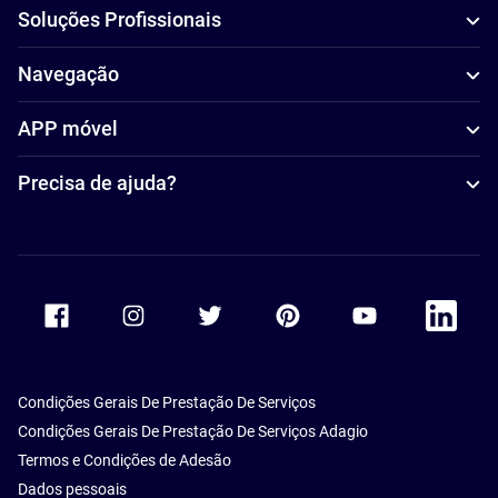
Soluções Profissionais
Navegação
APP móvel
Precisa de ajuda?
Accor Facebook
Accor Instagram
Accor Twitter
Accor Pinterest
Accor Youtube
Accor Li
Condições Gerais De Prestação De Serviços
Condições Gerais De Prestação De Serviços Adagio
Termos e Condições de Adesão
Dados pessoais