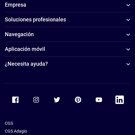
Empresa
Soluciones profesionales
Navegación
Aplicación móvil
¿Necesita ayuda?
Accor Facebook
Accor Instagram
Accor Twitter
Accor Pinterest
Accor Youtube
Accor Li
CGS
CGS Adagio