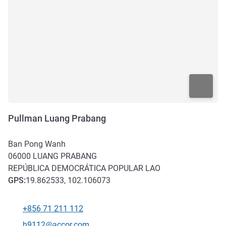
Pullman Luang Prabang
Ban Pong Wanh
06000
LUANG PRABANG
REPÚBLICA DEMOCRÁTICA POPULAR LAO
GPS
:
19.862533, 102.106073
+856 71 211 112
Teléfono
Correo electrónico de contacto
h9112@accor.com