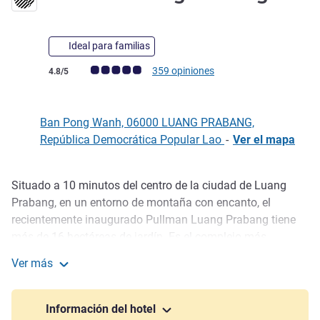
Ideal para familias
Nota de clientes de Avis (Clasificación de ALL)
359 opiniones
4.8/5
Ban Pong Wanh, 06000 LUANG PRABANG,
República Democrática Popular Lao
-
Ver el mapa
Situado a 10 minutos del centro de la ciudad de Luang
Descripción
Prabang, en un entorno de montaña con encanto, el
recientemente inaugurado Pullman Luang Prabang tiene
más de 16 hectáreas de jardín. Es el complejo más
cercano a las cataratas Kuang Si y al centro de rescate y
Ver más
recuperación de osos.
Pullman Luang Prabang
El Pullman Luang Prabang es el mayor complejo de Luang
Información del hotel
Prabang con 123 amplias habitaciones. Todas las