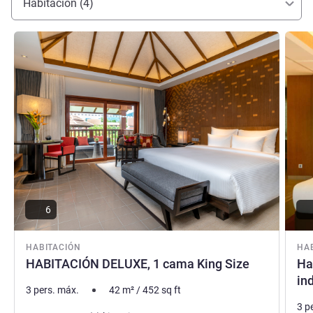
Habitación (4)
Más información
Más i
6
HABITACIÓN
HA
HABITACIÓN DELUXE, 1 cama King Size
Ha
in
3 pers. máx.
42
m²
/
452
sq ft
3 p