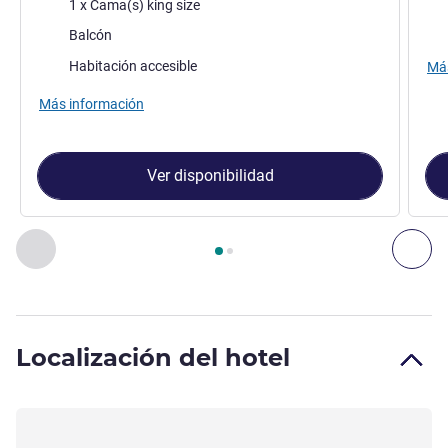
Ropa de cama
1 x Cama(s) king size
Rop
Assets :
Balcón
Habitación accesible
Más
Más información
Ver disponibilidad
Página
1
de
2
, Habitación 1 : HABITACIÓN DELUXE, 1 cama Ki
Anterior - Habitación
Sig
Localización del hotel