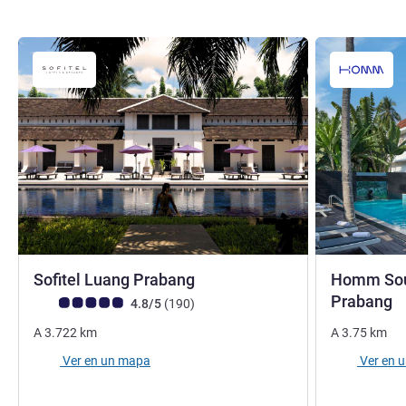
5 estrellas
Sofitel Luang Prabang
Homm Sou
4
Prabang
Nota de clientes de Avis (Clasificación de ALL)
opiniones
4.8/5
(190
)
A
3.722
km
A
3.75
km
Ver en un mapa
Ver en 