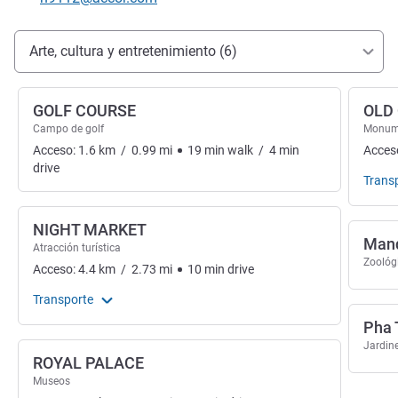
Acceso y transporte
Arte, cultura y entretenimiento (6)
GOLF COURSE
OLD
Campo de golf
Monume
Acceso:
1.6
km
/
0.99
mi
19
min
walk
/
4
min
Acces
drive
Trans
NIGHT MARKET
Mand
Atracción turística
Zoológ
Acceso:
4.4
km
/
2.73
mi
10
min
drive
Transporte
Pha 
Jardin
ROYAL PALACE
Museos