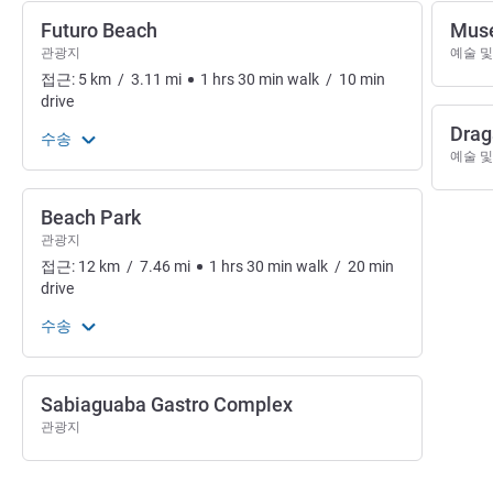
Futuro Beach
Muse
관광지
예술 및
접근:
5
km
/
3.11
mi
1
hrs
30
min
walk
/
10
min
drive
Drag
수송
예술 및
Beach Park
관광지
접근:
12
km
/
7.46
mi
1
hrs
30
min
walk
/
20
min
drive
수송
Sabiaguaba Gastro Complex
관광지