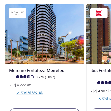
4성
Mercure Fortaleza Meireles
ibis Forta
고객 평점 (ALL 평가)
리뷰
3.7/5
(1057
)
고객 평점 (AL
거리
4.222
km
거리
4.957
k
지도에서 보아라.
지도에서