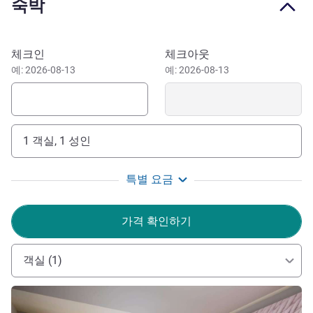
숙박
the ALLSAFE seal.
This ibis hotel in Fortaleza is just a 5-minute drive away
from the Ceará Events Center, the most modern and
이 호텔 예약하기
체크인
체크아웃
equipped events center in Latin America. And Iguatemi
예: 2026-08-13
예: 2026-08-13
Empresarial is also nearby, a 2-minute drive from the hotel.
For leisure, the ibis Fortaleza Centro de Eventos is close to
various points of interest such as Shopping Iguatemi, a 3-
minute drive from the hotel, great for shopping and
1 객실, 1 성인
sightseeing. And Beach Park, famous water park, 25
minutes away by car.
특별 요금
ibis Fortaleza Centro de Eventos is perfect for your
business trip, while you enjoy the delights of the capital of
가격 확인하기
Ceará. See more of this city in a comfortable stay and
affordable rates. Book now!
객실 (1)
Welcome to Ibis Fortaleza Centro de Eventos! Ideally
located for those looking to enjoy the city, our hotel
세부 정보 보기
infrastructure with modern design and excellent value for