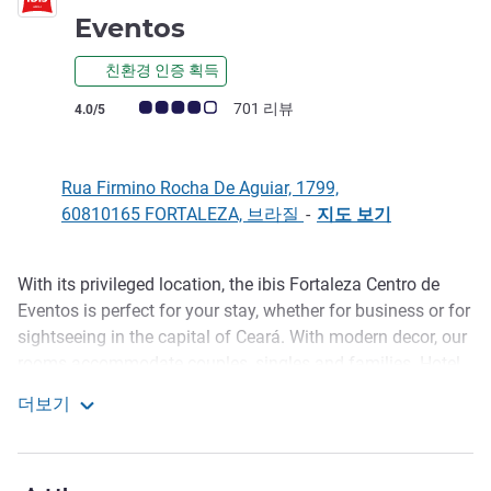
3성
Eventos
친환경 인증 획득
고객 평점 (ALL 평가)
701 리뷰
4.0/5
Rua Firmino Rocha De Aguiar, 1799,
60810165 FORTALEZA, 브라질
-
지도 보기
With its privileged location, the ibis Fortaleza Centro de
호텔설명
Eventos is perfect for your stay, whether for business or for
sightseeing in the capital of Ceará. With modern decor, our
rooms accommodate couples, singles and families. Hotel
has a 24-hour bar, restaurant and room service from 6:30
더보기
am to 10:00 pm. We have free parking, Room Office to
ibis Fortaleza Centro De Eventos
work and hold meetings. The rooms have air conditioning,
wi-fi, cable tv and hot shower. Pet friendly hotel. We have