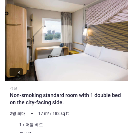
money offers you a unique experience.
Wolney de Oliveira 호텔 관리
4
객실
Non-smoking standard room with 1 double bed
on the city-facing side.
2명 최대
17
m²
/
182
sq ft
침구
1 x 더블 베드
전망: