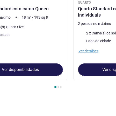
QUARTO
andard com cama Queen
Quarto Standard 
individuais
máximo
18
m²
/
193
sq ft
2 pessoa no máximo
(s) Queen Size
Cama
2 x Cama(s) de sol
cidade
Vistas:
Lado da cidade
Ver detalhes
Ver disponibilidades
Ver dis
Quarto 1 : Quarto Standard com cama Queen , Quarto 2 : Quarto