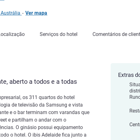
 Austrália
-
Ver mapa
Localização
Serviços do hotel
Comentários de clien
Extras d
te, aberto a todos e a todas
Situ
distr
Rund
presarial, os 311 quartos do hotel
logia de televisão da Samsung e vista
Rest
urante e o bar terminam com varandas que
reet e partilham o andar com o
Cent
rências. O ginásio possui equipamento
do o hotel. O ibis Adelaide fica junto a