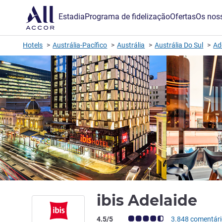
Estadia
Programa de fidelização
Ofertas
Os noss
Hotels
Austrália-Pacífico
Austrália
Austrália Do Sul
Ad
4 
ibis Adelaide
Nota clientes Avis (Classificação ALL)
4.5/5
3.848 comentár