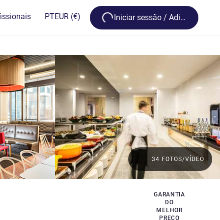
Loading...
issionais
PT
EUR
(€)
Iniciar sessão / Adira
34 FOTOS/VÍDEO
GARANTIA
DO
MELHOR
PREÇO