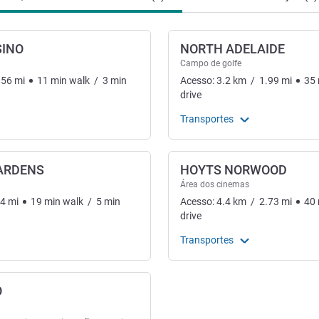
SINO
NORTH ADELAIDE
Campo de golfe
.56
mi
11
min
walk
/
3
min
Acesso:
3.2
km
/
1.99
mi
35
drive
Transportes
ARDENS
HOYTS NORWOOD
Área dos cinemas
24
mi
19
min
walk
/
5
min
Acesso:
4.4
km
/
2.73
mi
40
drive
Transportes
O