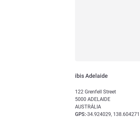
ibis Adelaide
122 Grenfell Street
5000
ADELAIDE
AUSTRÁLIA
GPS
:
-34.924029, 138.604271
Acesso e transporte