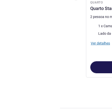
QUARTO
Quarto St
2 pessoa no 
Cama
1 x Cama
Vistas:
Lado da 
Ver detalhes
Página
1
de
3
, 