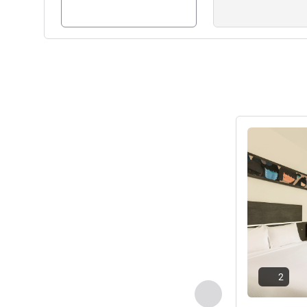
Llewellyn WYETH, Gestão hot
Ver detalhes
2
Anterior - Quarto