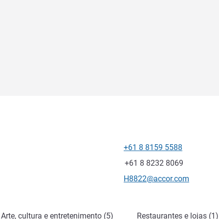
+61 8 8159 5588
Telefone
Fax
+61 8 8232 8069
E-mail de contacto
H8822@accor.com
Arte, cultura e entretenimento (5)
Restaurantes e lojas (1)