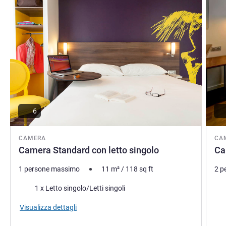
6
CAMERA
CA
Camera Standard con letto singolo
Ca
1 persone massimo
11
m²
/
118
sq ft
2 p
Biancheria da letto
Bia
1 x Letto singolo/Letti singoli
Vist
Visualizza dettagli