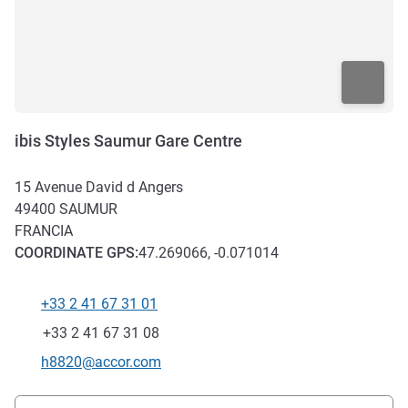
ibis Styles Saumur Gare Centre
15 Avenue David d Angers
49400
SAUMUR
FRANCIA
COORDINATE
GPS
:
47.269066, -0.071014
+33 2 41 67 31 01
Telefono
Fax
+33 2 41 67 31 08
E-mail di contatto
h8820@accor.com
Accesso e trasporti