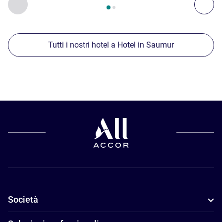
Precedente - Nostre ulteriori strutture nelle vicinanze
Succ
Tutti i nostri hotel a Hotel in Saumur
Società