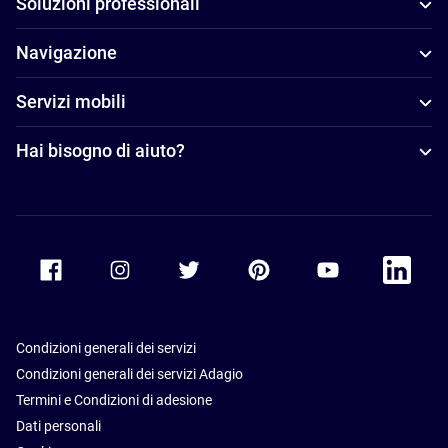
Soluzioni professionali
Navigazione
Servizi mobili
Hai bisogno di aiuto?
Accor Facebook
Accor Instagram
Accor Twitter
Accor Pinterest
Accor Youtube
Accor Li
Condizioni generali dei servizi
Condizioni generali dei servizi Adagio
Termini e Condizioni di adesione
Dati personali