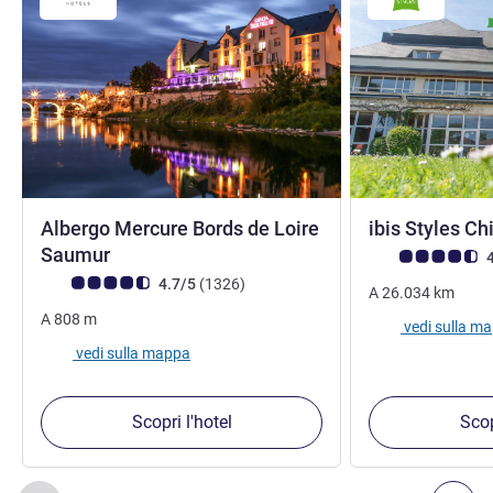
Albergo Mercure Bords de Loire
ibis Styles C
4 stelle
Saumur
Giudizio clienti (
4
Giudizio clienti (Valutazione ALL)
recensioni
4.7/5
(1326
)
A
26.034
km
A
808
m
vedi sulla m
vedi sulla mappa
Scopri l'hotel
Scop
Pagina
1
di
2
, Nostre ulteriori strutture nelle vicinanze 1 :, Nost