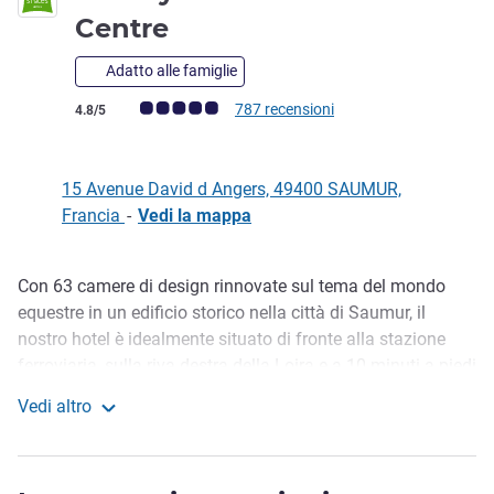
Centre
Adatto alle famiglie
Giudizio clienti (Valutazione ALL)
787 recensioni
4.8/5
15 Avenue David d Angers, 49400 SAUMUR,
Francia
-
Vedi la mappa
Con 63 camere di design rinnovate sul tema del mondo
Descrizione
equestre in un edificio storico nella città di Saumur, il
nostro hotel è idealmente situato di fronte alla stazione
ferroviaria, sulla riva destra della Loira e a 10 minuti a piedi
dal centro della città e dal castello. Abbiamo un
Vedi altro
parcheggio privato e sicuro, a pagamento e disponibile su
ibis Styles Saumur Gare Centre
prenotazione. Parcheggio pubblico gratuito a 100 metri
dalla struttura.