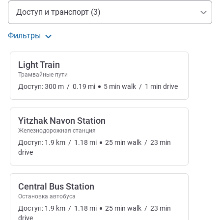
Доступ и транспорт
Доступ и транспорт (3)
Фильтры
Light Train
Трамвайные пути
Доступ:
300
m
/
0.19
mi
5
min
walk
/
1
min
drive
Yitzhak Navon Station
Железнодорожная станция
Доступ:
1.9
km
/
1.18
mi
25
min
walk
/
23
min
drive
Central Bus Station
Остановка автобуса
Доступ:
1.9
km
/
1.18
mi
25
min
walk
/
23
min
drive