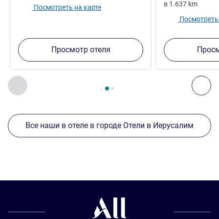
в
1.637
km
Посмотреть на карте
Посмотреть 
Просмотр отеля
Просм
Страница
1
из
2
, Другие отели поблизости 1 :, Другие оте
Назад - Другие отели поблизости
Дал
Все наши в отеле в городе Отели в Иерусалим