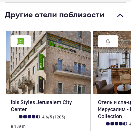
Другие отели поблизости
ibis Styles Jerusalem City
Отель и спа-
Center
Иерусалим - 
5 
Collection
Примечание: отзывы клиентов (Рейтинг ALL)
Отзывов
4.6/5
(1205
)
Примечание: отз
4
в
189
m