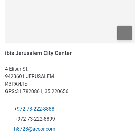
ibis Jerusalem City Center
4 Elisar St.
9423601
JERUSALEM
ИЗРАИЛЬ
GPS
:
31.7820861, 35.220656
+972 73-222-8888
Телефон
Факс
+972 73-222-8899
Контактный адрес электронной почты
h8728@accor.com