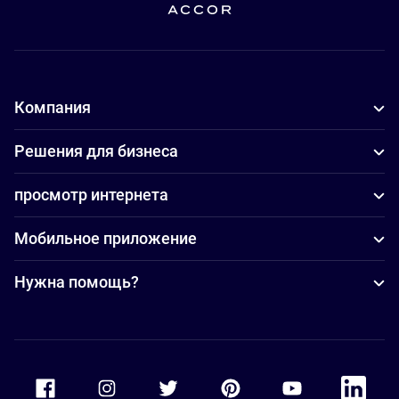
Компания
Решения для бизнеса
просмотр интернета
Мобильное приложение
Нужна помощь?
Accor Facebook
Accor Instagram
Accor Twitter
Accor Pinterest
Accor Youtube
Accor Li