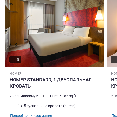
3
НОМЕР
НО
НОМЕР STANDARD, 1 ДВУСПАЛЬНАЯ
НО
КРОВАТЬ
К
2 чел. максимум
17
m²
/
182
sq ft
2 ч
Постель
Пос
1 x Двуспальные кровати (queen)
Подробная информация
По