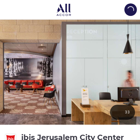
Load
33
ibis Jerusalem City Center