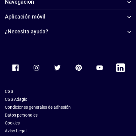
Navegación
Aplicación móvil
¿Necesita ayuda?
Accor Facebook
Accor Instagram
Accor Twitter
Accor Pinterest
Accor Youtube
Accor Li
CGS
CGS Adagio
Condiciones generales de adhesión
Datos personales
Cookies
Aviso Legal