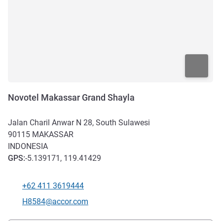
Novotel Makassar Grand Shayla
Jalan Charil Anwar N 28, South Sulawesi
90115
MAKASSAR
INDONESIA
GPS
:
-5.139171, 119.41429
+62 411 3619444
Teléfono
Correo electrónico de contacto
H8584@accor.com