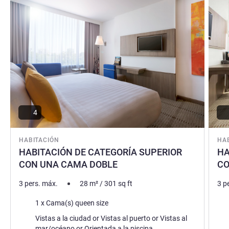
Posma M Silitonga, Gestión hotelera
4
HABITACIÓN
HA
HABITACIÓN DE CATEGORÍA SUPERIOR
HA
CON UNA CAMA DOBLE
CO
3 pers. máx.
28
m²
/
301
sq ft
3 p
Ropa de cama
Rop
1 x Cama(s) queen size
Views :
Vie
Vistas a la ciudad or Vistas al puerto or Vistas al
mar/océano or Orientada a la piscina