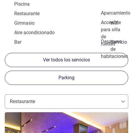
Piscina
Aparcamiento
Restaurante
Accesible
Gimnasio
Wifi
para silla
Aire acondicionado
de
Desayuno
Bar
Servicio
ruedas
de
habitaciones
Ver todos los servicios
Parking
Restaurante
Más información