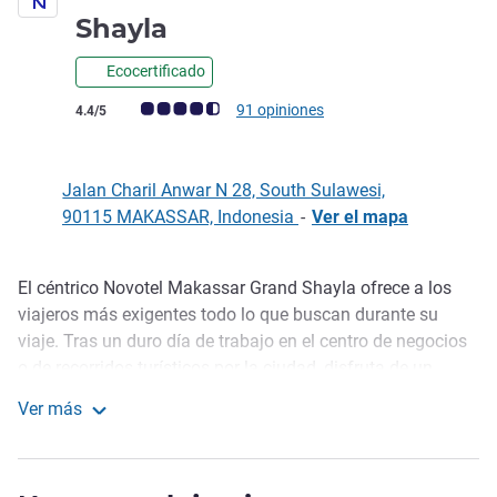
4 estrellas
Shayla
Ecocertificado
Nota de clientes de Avis (Clasificación de ALL)
91 opiniones
4.4/5
Jalan Charil Anwar N 28, South Sulawesi,
90115 MAKASSAR, Indonesia
-
Ver el mapa
El céntrico Novotel Makassar Grand Shayla ofrece a los
Descripción
viajeros más exigentes todo lo que buscan durante su
viaje. Tras un duro día de trabajo en el centro de negocios
o de recorridos turísticos por la ciudad, disfruta de un
masaje o de un baño en la pisc ina al aire libre. Con un
Ver más
servicio de 4 estrellas y unas instalaciones de primera
Novotel Makassar Grand Shayla
clase, tendrás todas tus necesidades cubiertas durante tu
estancia con Novotel.