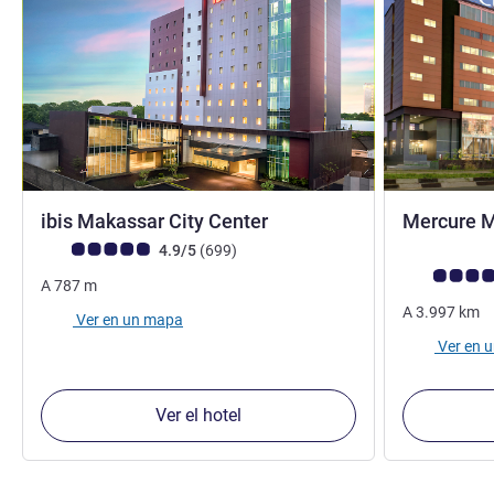
3 estrellas
ibis Makassar City Center
Mercure M
Nota de clientes de Avis (Clasificación de ALL)
opiniones
4.9/5
(699
)
Nota de clien
A
787
m
A
3.997
km
Ver en un mapa
Ver en 
Ver el hotel