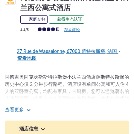
3 星
兰西公寓式酒店
家庭友好
获得生态认证
客户意见评级 (ALL 评级)
754 评论
4.4/5
27 Rue de Wasselonne, 67000 斯特拉斯堡, 法国
-
查看地图
阿德吉奥阿克瑟斯斯特拉斯堡小法兰西酒店距斯特拉斯堡的
描述
历史中心仅 2 分钟步行路程。酒店设有单间公寓和可入住 4
人的双卧室公寓，均配有家具，带厨房。您可以游览著名的
小法兰西区，这里有与众不同的街道和廊桥。这家公寓式酒
店是商务或休闲旅行的理想入住选择。酒店距电车站 274
查看更多
米（300 码），前往斯特拉斯堡 TGV 火车站仅需 5 分钟。
阿德吉奥阿克瑟斯斯特拉斯堡小法兰西公寓式酒店
斯特拉斯堡小法兰西阿德吉奥阿克瑟斯公寓酒店地理位置优
酒店信息
越，交通便利，毗邻斯特拉斯堡历史中心和廊桥，步行 15