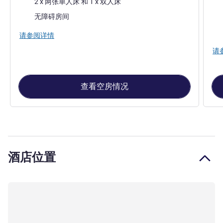
2 x 两张单人床 和 1 x 双人床
景色
无障碍房间
大
请参阅详情
请
查看空房情况
酒店位置