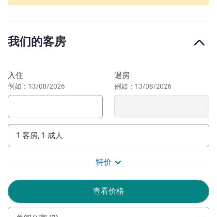
分钟即可到达市中心。
我们的专属接待团队每天 24 小时为您服务。他们随时满
我们的客房
足您的各种需求，确保您愉快入住。Isabelle LEHRMANN，
酒店经理
ISABELLE LEHRMANN 酒店管理
预订此酒店
入住
退房
例如：13/08/2026
例如：13/08/2026
1 客房, 1 成人
特价
查看价格