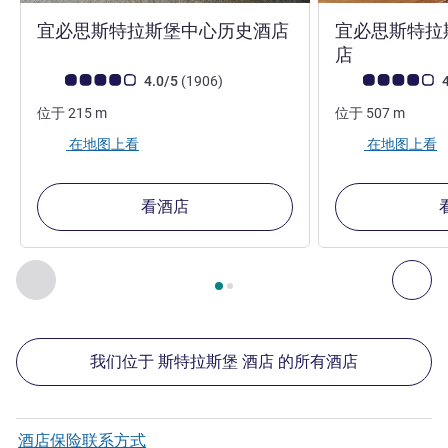
3 星
宜必思斯特拉斯堡中心历史酒店
宜必思斯特拉
3 星
店
客户意见评级 (ALL 评级)
评论
客户意见评级 (ALL
4.0/5
(1906
)
4
位于
215
m
位于
507
m
在地图上看
在地图上看
看酒店
第
1
页，共
2
页
, 我们在附近的其他酒店 1 :, 我们在附近的其他酒
上一个 - 我们在附近的其他酒店
下
我们位于 斯特拉斯堡 酒店 的所有酒店
酒店保险联系方式