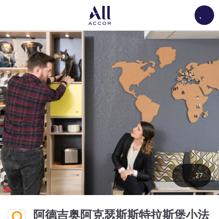
Load
27
阿德吉奥阿克瑟斯斯特拉斯堡小法