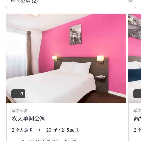
单间公寓 (2)
请参阅详情
请参
5
单间公寓
单
双人单间公寓
高
2 个人最多
20
m²
/
215
sq ft
2 
床上用品
床