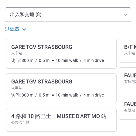
抵达和交通
出入和交通 (8)
过滤器
GARE TGV STRASBOURG
B/F
火车站
火车站
访问:
800
m
/
0.5
mi
10
min
walk
/
4
min
drive
FAU
GARE TGV STRASBOURG
有轨电
火车站
访问:
800
m
/
0.5
mi
10
min
walk
/
4
min
drive
FAU
有轨电
4 路和 10 路巴士，MUSEE D'ART MO 站
公共汽车站