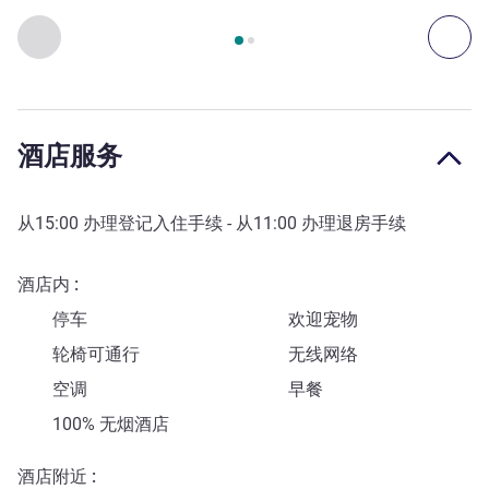
第
1
页，共
2
页
, 出入和交通 1 :, 出入和交通 2 :
上一个 - 出入和交通
下一
酒店服务
从
15:00
办理登记入住手续 - 从
11:00
办理退房手续
酒店内
停车
欢迎宠物
轮椅可通行
无线网络
空调
早餐
100% 无烟酒店
酒店附近