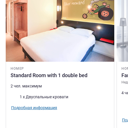
НОМЕР
НО
Standard Room with 1 double bed
Fa
Нед
2 чел. максимум
4 ч
Постель
1 x Двуспальные кровати
Пос
Подробная информация
По