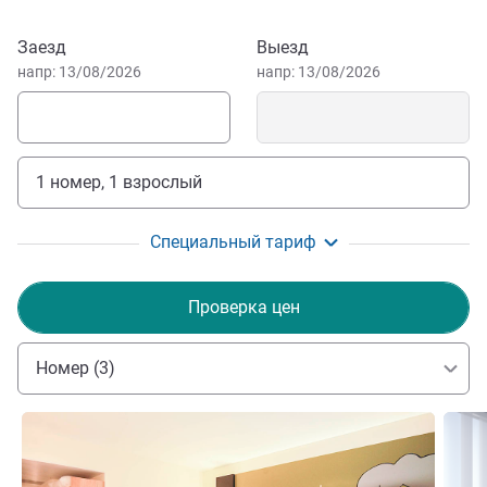
Michel but also Bagnole de l'Orne for Casino players.
Забронировать этот отель
Заезд
Выезд
напр: 13/08/2026
напр: 13/08/2026
1 номер, 1 взрослый
Специальный тариф
Проверка цен
Номер (3)
Подробная информация
Подро