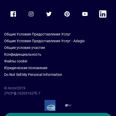
Accor Facebook
Accor Instagram
Accor Twitter
Accor Pinterest
Accor Youtube
Accor Li
Общие Условия Предоставления Услуг
Общие Условия Предоставления Услуг - Adagio
Общие условия участия
Конфиденциальность
Файлы cookie
Юридические положения
Do Not Sell My Personal Information
© Accor2019
沪ICP备10203162号-7
SSL Secure – globalSign