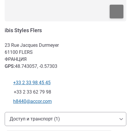
ibis Styles Flers
23 Rue Jacques Durmeyer
61100
FLERS
ФРАНЦИЯ
GPS
:
48.743057, -0.57303
+33 2 33 98 45 45
Телефон
Факс
+33 2 33 62 79 98
Контактный адрес электронной почты
h8440@accor.com
Доступ и транспорт
Доступ и транспорт (1)