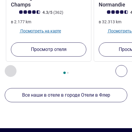
2 звезды
3 
Champs
Normandie
Примечание: отзывы клиентов (Рейтинг ALL)
Отзывов
Примечание: отз
4.3/5
(362
)
4
в
2.177
km
в
32.313
km
Посмотреть на карте
Посмотреть 
Просмотр отеля
Просм
Страница
1
из
2
, Другие отели поблизости 1 :, Другие оте
Назад - Другие отели поблизости
Дал
Все наши в отеле в городе Отели в Флер