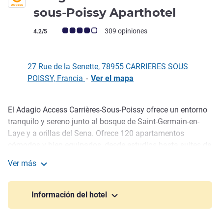
2 estre
sous-Poissy Aparthotel
Nota de clientes de Avis (Clasificación de ALL)
309 opiniones
4.2/5
27 Rue de la Senette, 78955 CARRIERES SOUS
POISSY, Francia
-
Ver el mapa
El Adagio Access Carrières-Sous-Poissy ofrece un entorno
Descripción
tranquilo y sereno junto al bosque de Saint-Germain-en-
Laye y a orillas del Sena. Ofrece 120 apartamentos
cómodos y bien equipados, desde estudios hasta suites de
2 habitaciones. La estación RER de Poissy está a 600
Ver más
metros y el centro de París está a 30 min. Este apartahotel
Adagio Access Carrières-sous-Poissy Aparthotel
es ideal para actividades al aire libre y relajarse. De lunes a
viernes de 7:00 a 21:00 h y fines de semana de 7:30 a
Información del hotel
12:00 h y de 14:30 a 18:00 h.