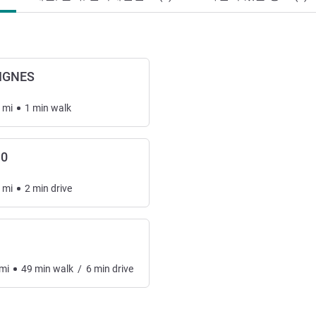
VIGNES
mi
1
min
walk
10
mi
2
min
drive
mi
49
min
walk
/
6
min
drive