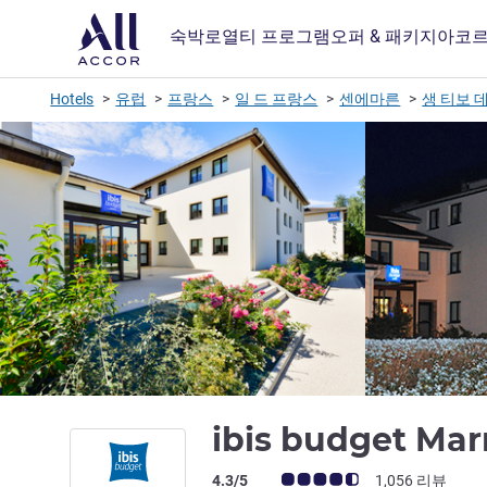
숙박
로열티 프로그램
오퍼 & 패키지
아코르
Hotels
유럽
프랑스
일 드 프랑스
센에마른
생 티보 
ibis budget Mar
고객 평점 (ALL 평가)
4.3/5
1,056 리뷰