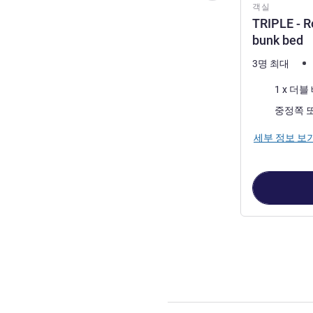
객실
TRIPLE - R
bunk bed
3명 최대
침구
전망:
세부 정보 보
2
/
1
페이지
, 객실 