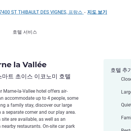
, 77400 ST THIBAULT DES VIGNES, 프랑스
-
지도 보기
호텔 서비스
ne la Vallée
호텔 추
스마트 초이스 이코노미 호텔
Clos
ur Marne-la-Vallee hotel offers air-
Larg
an accommodate up to 4 people, some
Quiet
ng a family stay, discover our large
 a separate corner and our play area.
Fami
ite are available, as well as an
m nearby restaurants. On-site car park
Rest