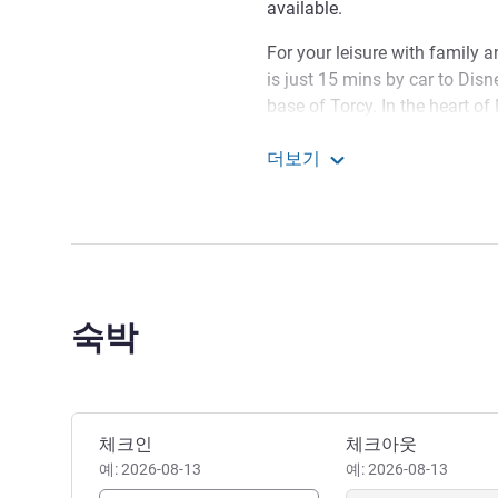
available.
For your leisure with family a
is just 15 mins by car to Disn
base of Torcy. In the heart of
area of Saint-Thibault-des-Vi
더보기
for business stays in the Pari
ibis budget Marne la Vallé
The whole team looks forw
establishment in Marne-la-Val
which combines the convenien
the countryside.
Julien ROUSSEL 호텔 관리
숙박
이 호텔 예약하기
체크인
체크아웃
예: 2026-08-13
예: 2026-08-13