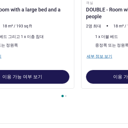
객실
oom with a large bed and a
DOUBLE - Room wit
people
18
m²
/
193
sq ft
2명 최대
18
m²
/
침구
1 x 더블 베드 그리고 1 x 이층 침대
1 x 더블 베드
전망:
중정쪽 또는 정원쪽
중정쪽 또는 정원
기
세부 정보 보기
이용 가능 여부 보기
이용 가
1 : TRIPLE - Room with a large bed and a bunk bed , 객실 2 : DOU