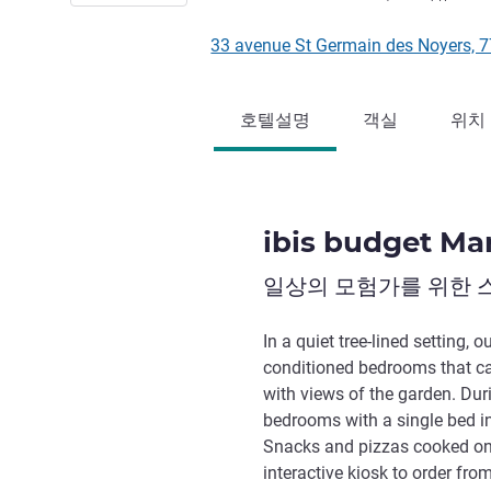
33 avenue St Germain des Noyers
호텔설명
객실
위치
ibis budget Mar
일상의 모험가를 위한 
In a quiet tree-lined setting, o
conditioned bedrooms that c
with views of the garden. Duri
bedrooms with a single bed in
Snacks and pizzas cooked on s
interactive kiosk to order fro