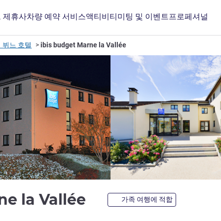
 제휴사
차량 예약 서비스
액티비티
미팅 및 이벤트
프로페셔널
데 뷔느 호텔
ibis budget Marne la Vallée
2성
ne la Vallée
가족 여행에 적합