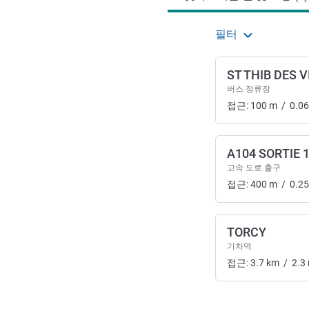
필터
ST THIB DES 
버스 정류장
접근:
100
m
/
0.06
A104 SORTIE 
고속 도로 출구
접근:
400
m
/
0.25
TORCY
기차역
접근:
3.7
km
/
2.3