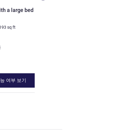
객실
h a large bed for 2
TWIN - Room with twin be
2명 최대
18
m²
/
193
sq ft
193
sq ft
침구
2 x 싱글 베드
전망:
중정쪽 또는 정원쪽
쪽
세부 정보 보기
능 여부 보기
이용 가능 여부
BLE - Room with a large bed for 2 people