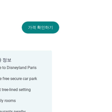
가격 확인하기
가 정보
e to Disneyland Paris
e free secure car park
 tree-lined setting
ly rooms
aurants nearby