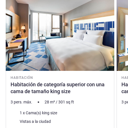
HABITACIÓN
HA
Habitación de categoría superior con una
Ha
cama de tamaño king size
ca
3 pers. máx.
28
m²
/
301
sq ft
3 p
Ropa de cama
Rop
1 x Cama(s) king size
Views :
Vie
Vistas a la ciudad