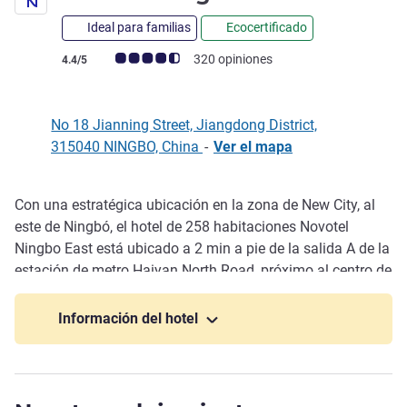
Ideal para familias
Ecocertificado
Nota de clientes de Avis (Clasificación de ALL)
320 opiniones
4.4/5
No 18 Jianning Street, Jiangdong District,
315040 NINGBO, China
-
Ver el mapa
Con una estratégica ubicación en la zona de New City, al
Descripción
este de Ningbó, el hotel de 258 habitaciones Novotel
Ningbo East está ubicado a 2 min a pie de la salida A de la
estación de metro Haiyan North Road, próximo al centro de
exposiciones de Ningbó, Nin gbo Culture Plaza y el IFC. El
hotel, situado a 20 min en coche de la estación de Ningbó
Información del hotel
y a 30 min del aeropuerto Ningbo Lishe, ofrece un bufé
internacional y cuenta con instalaciones para reuniones y
gimnasio. Idóneo para viajes de negocios y placer.