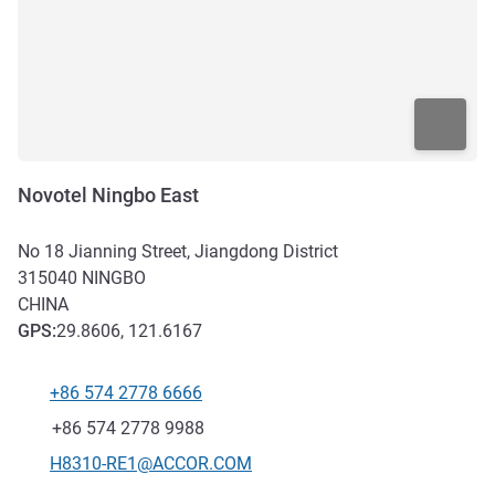
Novotel Ningbo East
No 18 Jianning Street, Jiangdong District
315040
NINGBO
CHINA
GPS
:
29.8606, 121.6167
+86 574 2778 6666
Teléfono
Fax
+86 574 2778 9988
Correo electrónico de contacto
H8310-RE1@ACCOR.COM