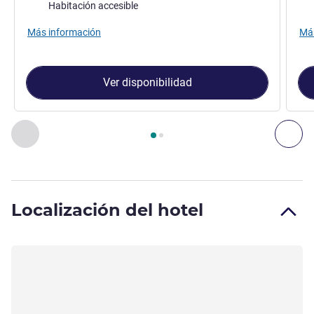
Habitación accesible
Más información
Más
Ver disponibilidad
Página
1
de
2
, Habitación 1 : Habitación de categoría superi
Anterior - Habitación
Sig
Localización del hotel