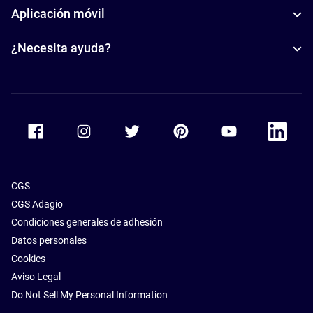
Aplicación móvil
¿Necesita ayuda?
Accor Facebook
Accor Instagram
Accor Twitter
Accor Pinterest
Accor Youtube
Accor Li
CGS
CGS Adagio
Condiciones generales de adhesión
Datos personales
Cookies
Aviso Legal
Do Not Sell My Personal Information