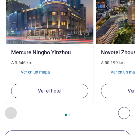
4 estrellas
Mercure Ningbo Yinzhou
Novotel Zhou
A
3.646
km
A
50.199
km
Ver en un mapa
Ver en un m
Ver el hotel
Ver
Página
1
de
2
, Nuestros establecimientos cercanos 1 :, Nuest
Anterior - Nuestros establecimientos cercanos
Sig