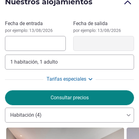
Nuestros alojamientos
Reservar este hotel
Fecha de entrada
Fecha de salida
por ejemplo: 13/08/2026
por ejemplo: 13/08/2026
1 habitación, 1 adulto
Tarifas especiales
Consultar precios
Habitación (4)
Más información
Más i