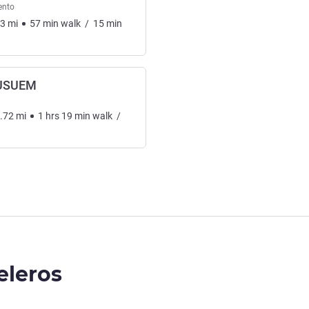
ento
73
mi
57
min
walk
/
15
min
USUEM
.72
mi
1
hrs
19
min
walk
/
eleros