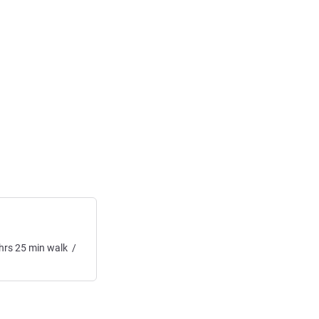
cto
hrs
25
min
walk
/