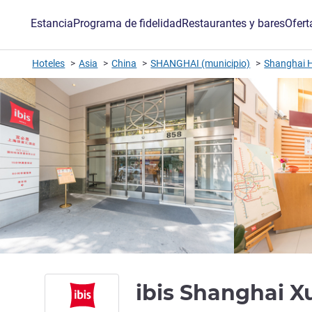
Estancia
Programa de fidelidad
Restaurantes y bares
Ofert
Hoteles
Asia
China
SHANGHAI (municipio)
Shanghai H
ibis Shanghai X