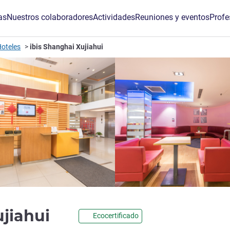
as
Nuestros colaboradores
Actividades
Reuniones y eventos
Profe
oteles
ibis Shanghai Xujiahui
3 estrellas
ujiahui
Ecocertificado