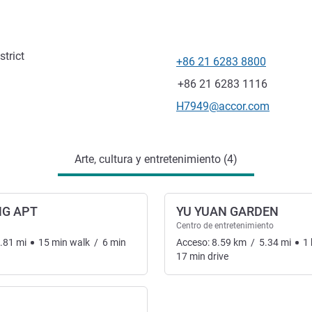
trict
+86 21 6283 8800
Teléfono
Fax
+86 21 6283 1116
Correo electrónico de conta
H7949@accor.com
Arte, cultura y entretenimiento (4)
NG APT
YU YUAN GARDEN
Centro de entretenimiento
.81
mi
15
min
walk
/
6
min
Acceso:
8.59
km
/
5.34
mi
1
17
min
drive