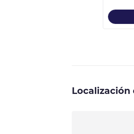
Página
1
de
3
, 
Localización 