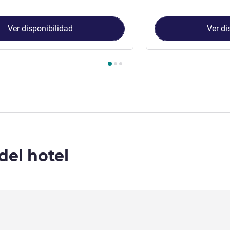
Ver disponibilidad
Ver di
Habitación 1 : Habitacion Standard con 1 cama doble , Habitaci
del hotel