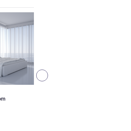
Más información
Siguiente - Habitación
HABITACIÓN
oom
Family Room
Foto no contractual
2 pers. máx.
Más información