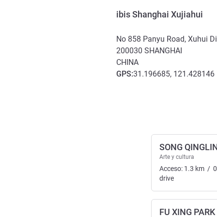
ibis Shanghai Xujiahui
No 858 Panyu Road, Xuhui Dis
200030
SHANGHAI
CHINA
GPS
:
31.196685, 121.428146
Acceso y transporte
SONG QINGLI
Arte y cultura
Acceso:
1.3
km
/
0
drive
FU XING PARK