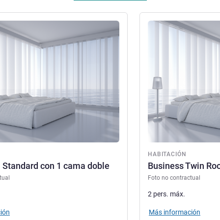
ión
Más información
ón
HABITACIÓN
 Standard con 1 cama doble
Business Twin R
tual
Foto no contractual
2 pers. máx.
ión
Más información