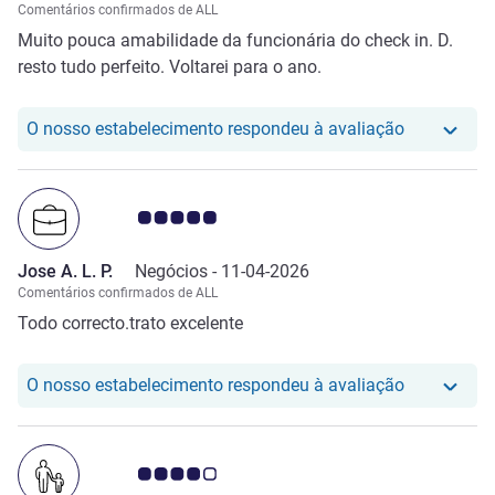
Comentários confirmados de ALL
Muito pouca amabilidade da funcionária do check in. D.
resto tudo perfeito. Voltarei para o ano.
O nosso hot
O nosso estabelecimento respondeu à avaliação
Nota clientes Avis 5.0/5
Jose A. L. P.
Negócios -
11-04-2026
Comentários confirmados de ALL
Todo correcto.trato excelente
O nosso hot
O nosso estabelecimento respondeu à avaliação
Nota clientes Avis 4.0/5