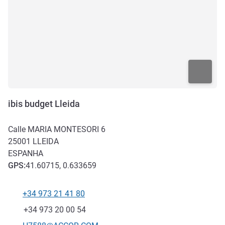
ibis budget Lleida
Calle MARIA MONTESORI 6
25001
LLEIDA
ESPANHA
GPS
:
41.60715, 0.633659
+34 973 21 41 80
Telefone
Fax
+34 973 20 00 54