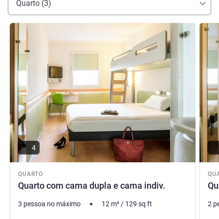
Quarto (3)
Ver detalhes
Ver de
4
QUARTO
QU
Quarto com cama dupla e cama indiv.
Qu
3 pessoa no máximo
12
m²
/
129
sq ft
2 p