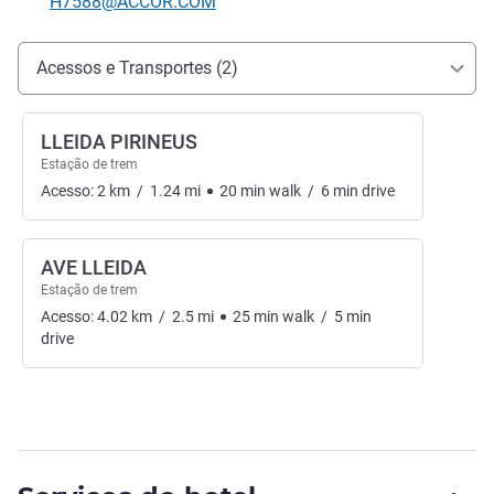
E-mail de contacto
H7588@ACCOR.COM
Acesso e transporte
Acessos e Transportes (2)
LLEIDA PIRINEUS
Estação de trem
Acesso:
2
km
/
1.24
mi
20
min
walk
/
6
min
drive
AVE LLEIDA
Estação de trem
Acesso:
4.02
km
/
2.5
mi
25
min
walk
/
5
min
drive