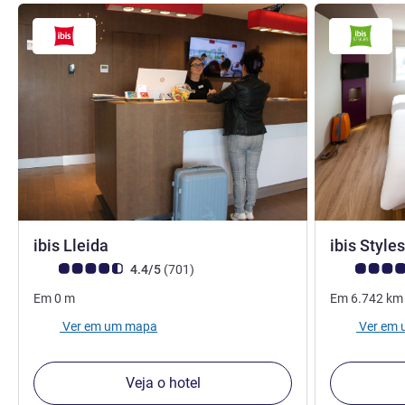
2 estrelas
ibis Lleida
ibis Style
Nota clientes Avis (Classificação ALL)
comentários
Nota clientes
4.4/5
(701
)
Em
0
m
Em
6.742
km
Ver em um mapa
Ver em
Veja o hotel