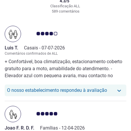
4.3/5
Classificação ALL
589 comentários
Nota clientes Avis 4.0/5
Luis T.
Casais -
07-07-2026
Comentários confirmados de ALL
+ Confortável, boa climatização, estacionamento coberto
gratuito para a moto, amabilidade do atendimento. -
Elevador azul com pequena avaria, mau contacto no
patamar zero,
O nosso hot
O nosso estabelecimento respondeu à avaliação
Nota clientes Avis 5.0/5
Joao F. R. D. F.
Famílias -
12-04-2026