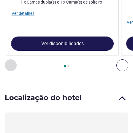
Cama
Ca
1 x Camas dupla(s) e 1 x Cama(s) de solteiro
Vist
Ver detalhes
Ver
Ver disponibilidades
Página
1
de
2
, Quarto 1 : Quarto com cama dupla e cama indi
Anterior - Quarto
Seg
Localização do hotel