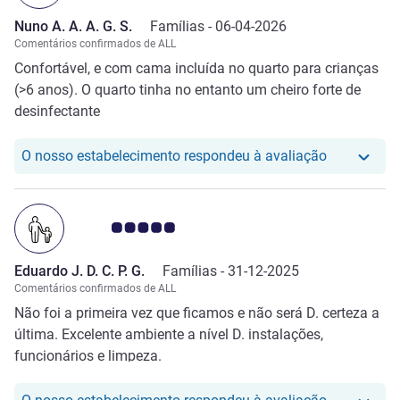
Nuno A. A. A. G. S.
Famílias -
06-04-2026
Comentários confirmados de ALL
Confortável, e com cama incluída no quarto para crianças
(>6 anos). O quarto tinha no entanto um cheiro forte de
desinfectante
O nosso hot
O nosso estabelecimento respondeu à avaliação
Nota clientes Avis 5.0/5
Eduardo J. D. C. P. G.
Famílias -
31-12-2025
Comentários confirmados de ALL
Não foi a primeira vez que ficamos e não será D. certeza a
última. Excelente ambiente a nível D. instalações,
funcionários e limpeza.
O nosso hot