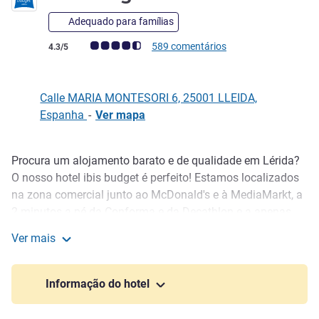
Adequado para famílias
Nota clientes Avis (Classificação ALL)
589 comentários
4.3/5
Calle MARIA MONTESORI 6, 25001 LLEIDA,
Espanha
-
Ver mapa
Procura um alojamento barato e de qualidade em Lérida?
Descrição
O nosso hotel ibis budget é perfeito! Estamos localizados
na zona comercial junto ao McDonald's e à MediaMarkt, a
2 minutos a pé da Conforma e da Decathlon e a apenas
1,6 km do centro da cidade. É ideal visitar o centro
Ver mais
histórico. E se gosta de vida noturna, desfrute de um bom
ibis budget Lleida
jantar e, em seguida, tome uma bebida - na zona de
Ricardo Vinyes, situada a apenas a 3 km do hotel.
Informação do hotel
O ibis budget Lleida é perfeito para quem pretende visitar